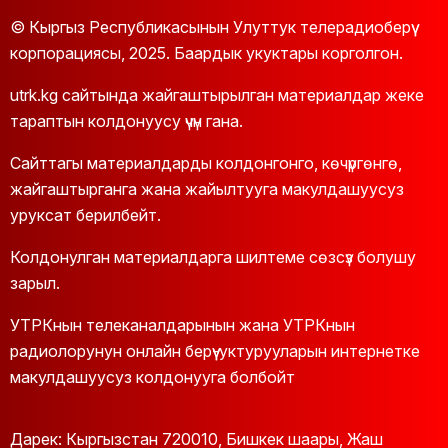
© Кыргыз Республикасынын Улуттук телерадиоберүү
корпорациясы, 2025. Баардык укуктары корголгон.
utrk.kg сайтында жайгаштырылган материалдар жеке
тараптын колдонуусу үчүн гана.
Сайттагы материалдарды колдонгонго, көчүргөнгө,
жайгаштырганга жана жайылтууга макулдашуусуз
уруксат берилбейт.
Колдонулган материалдарга шилтеме сөзсүз болушу
зарыл.
УТРКнын телеканалдарынын жана УТРКнын
радиолорунун онлайн берүү-уктурууларын интернетке
макулдашуусуз колдонууга болбойт
Дарек: Кыргызстан 720010, Бишкек шаары, Жаш