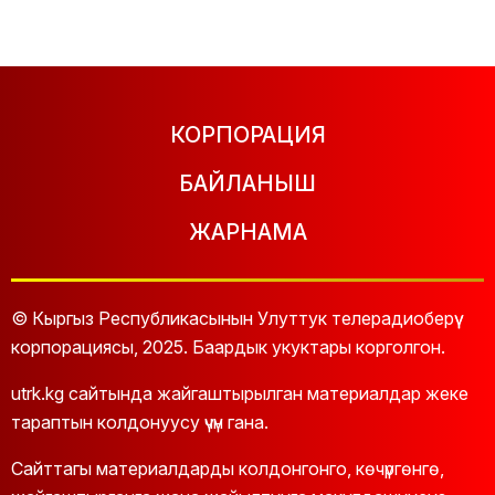
КОРПОРАЦИЯ
БАЙЛАНЫШ
ЖАРНАМА
© Кыргыз Республикасынын Улуттук телерадиоберүү
корпорациясы, 2025. Баардык укуктары корголгон.
utrk.kg сайтында жайгаштырылган материалдар жеке
тараптын колдонуусу үчүн гана.
Сайттагы материалдарды колдонгонго, көчүргөнгө,