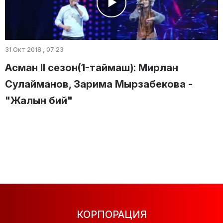
31 Окт 2018 , 07:23
Асман II сезон(1-таймаш): Мирлан
Сулайманов, Зарима Мырзабекова -
"Жалын бий"
КОРПОРАЦИЯ