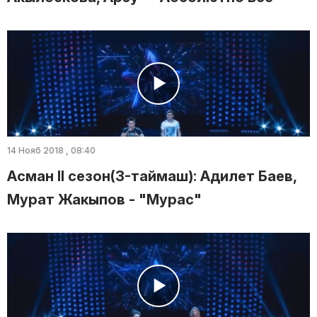
14 Нояб 2018 , 08:40
Асман II сезон(3-таймаш): Адилет Баев,
Мурат Жакыпов - "Мурас"