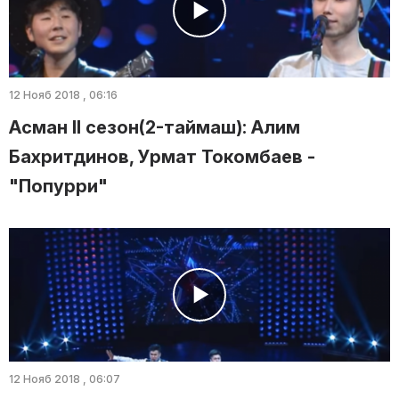
12 Нояб 2018 , 06:16
Асман II сезон(2-таймаш): Алим
Бахритдинов, Урмат Токомбаев -
"Попурри"
12 Нояб 2018 , 06:07