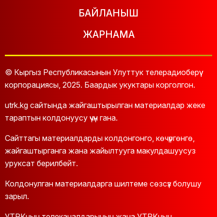
БАЙЛАНЫШ
ЖАРНАМА
© Кыргыз Республикасынын Улуттук телерадиоберүү
корпорациясы, 2025. Баардык укуктары корголгон.
utrk.kg сайтында жайгаштырылган материалдар жеке
тараптын колдонуусу үчүн гана.
Сайттагы материалдарды колдонгонго, көчүргөнгө,
жайгаштырганга жана жайылтууга макулдашуусуз
уруксат берилбейт.
Колдонулган материалдарга шилтеме сөзсүз болушу
зарыл.
УТРКнын телеканалдарынын жана УТРКнын