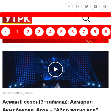
‹
1
2
3
4
5
6
7
8
9
ТЕЛЕКӨРСӨТҮҮ: АСМАН
14 Нояб 2018 , 08:49
Асман II сезон(3-таймаш): Акмарал
Акылбекова, Арзу - "Абсолютно все"