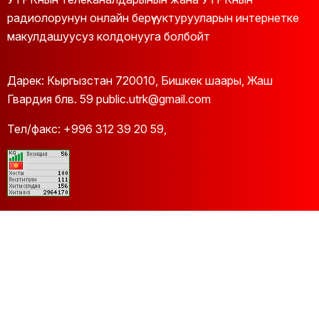
радиолорунун онлайн берүү-уктурууларын интернетке
макулдашуусуз колдонууга болбойт
Дарек: Кыргызстан 720010, Бишкек шаары, Жаш
Гвардия блв. 59 public.utrk@gmail.com
Тел/факс:
+996 312 39 20 59
,