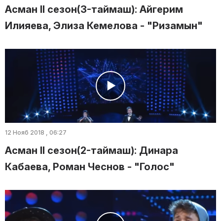
Асман II сезон(3-таймаш): Айгерим
Илияева, Элиза Кемелова - "Ризамын"
12 Нояб 2018 , 06:27
Асман II сезон(2-таймаш): Динара
Кабаева, Роман Чеснов - "Голос"