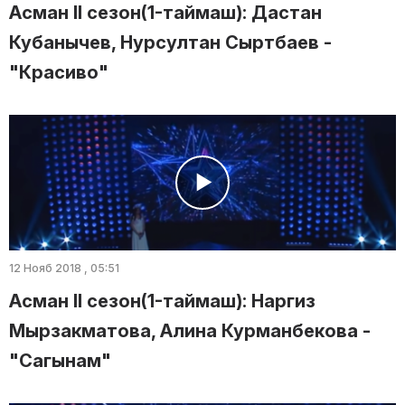
Асман II сезон(1-таймаш): Дастан
Кубанычев, Нурсултан Сыртбаев -
"Красиво"
12 Нояб 2018 , 05:51
Асман II сезон(1-таймаш): Наргиз
Мырзакматова, Алина Курманбекова -
"Сагынам"