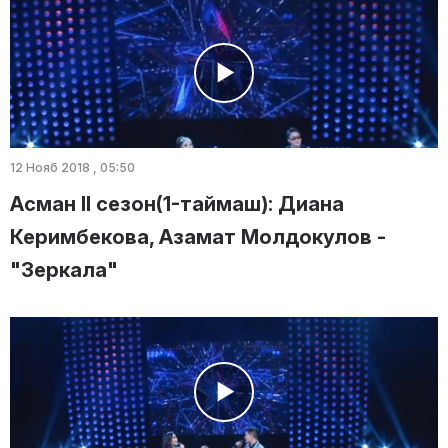
12 Нояб 2018 , 05:50
Асман II сезон(1-таймаш): Диана
Керимбекова, Азамат Молдокулов -
"Зеркала"