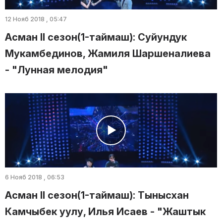
12 Нояб 2018 , 05:47
Асман II сезон(1-таймаш): Суйундук
Мукамбединов, Жамиля Шаршеналиева
- "Лунная мелодия"
6 Нояб 2018 , 06:53
Асман II сезон(1-таймаш): Тынысхан
Камчыбек уулу, Илья Исаев - "Жаштык