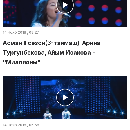
14 Нояб 2018 , 08:27
Асман II сезон(3-таймаш): Арина
Тургунбекова, Айым Исакова -
"Миллионы"
14 Нояб 2018 , 06:58