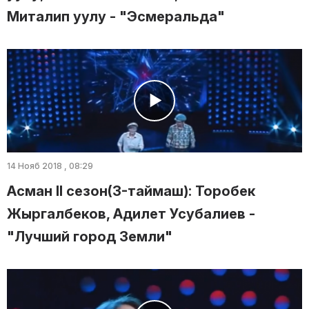
Миталип уулу - "Эсмеральда"
14 Нояб 2018 , 08:29
Асман II сезон(3-таймаш): Торобек
Жыргалбеков, Адилет Усубалиев -
"Лучший город Земли"