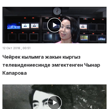
12 Окт 2018 , 00:51
Чейрек кылымга жакын кыргыз
телевидениесинде эмгектенген Чынар
Капарова