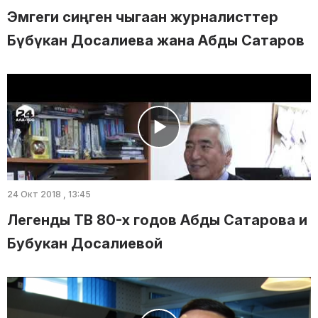
Эмгеги сиңген чыгаан журналисттер
Бүбүкан Досалиева жана Абды Сатаров
24 Окт 2018 , 13:45
Легенды ТВ 80-х годов Абды Сатарова и
Бубукан Досалиевой