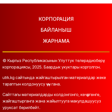
КОРПОРАЦИЯ
БАЙЛАНЫШ
ЖАРНАМА
© Кыргыз Республикасынын Улуттук телерадиоберүү
корпорациясы, 2025. Баардык укуктары корголгон.
utrk.kg сайтында жайгаштырылган материалдар жеке
тараптын колдонуусу үчүн гана.
Сайттагы материалдарды колдонгонго, көчүргөнгө,
жайгаштырганга жана жайылтууга макулдашуусуз
уруксат берилбейт.