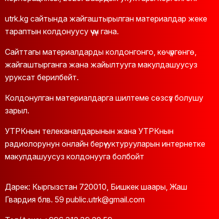
utrk.kg сайтында жайгаштырылган материалдар жеке
тараптын колдонуусу үчүн гана.
Сайттагы материалдарды колдонгонго, көчүргөнгө,
жайгаштырганга жана жайылтууга макулдашуусуз
уруксат берилбейт.
Колдонулган материалдарга шилтеме сөзсүз болушу
зарыл.
УТРКнын телеканалдарынын жана УТРКнын
радиолорунун онлайн берүү-уктурууларын интернетке
макулдашуусуз колдонууга болбойт
Дарек: Кыргызстан 720010, Бишкек шаары, Жаш
Гвардия блв. 59 public.utrk@gmail.com