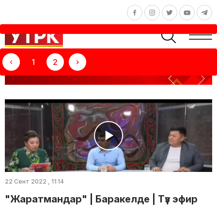
‹
1
2
›
ТЕЛЕКӨРСӨТҮҮ: БАРАКЕЛДЕ
22 Сент 2022 , 11:14
"Жаратмандар" | Баракелде | Түз эфир