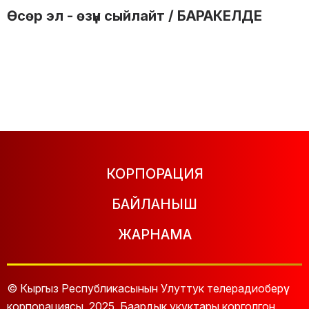
Өсөр эл - өзүн сыйлайт / БАРАКЕЛДЕ
КОРПОРАЦИЯ
БАЙЛАНЫШ
ЖАРНАМА
© Кыргыз Республикасынын Улуттук телерадиоберүү
корпорациясы, 2025. Баардык укуктары корголгон.