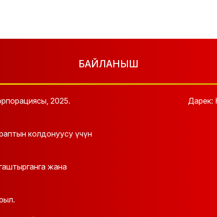
БАЙЛАНЫШ
рпорациясы, 2025.
Дарек: 
араптын колдонуусу үчүн
йгаштырганга жана
рыл.