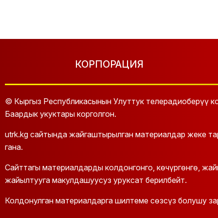
КОРПОРАЦИЯ
© Кыргыз Республикасынын Улуттук телерадиоберүү ко
Баардык укуктары корголгон.
utrk.kg сайтында жайгаштырылган материалдар жеке т
гана.
Сайттагы материалдарды колдонгонго, көчүргөнгө, жа
жайылтууга макулдашуусуз уруксат берилбейт.
Колдонулган материалдарга шилтеме сөзсүз болушу за