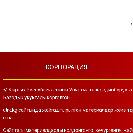
‹
КОРПОРАЦИЯ
© Кыргыз Республикасынын Улуттук телерадиоберүү ко
Баардык укуктары корголгон.
utrk.kg сайтында жайгаштырылган материалдар жеке т
гана.
Сайттагы материалдарды колдонгонго, көчүргөнгө, жа