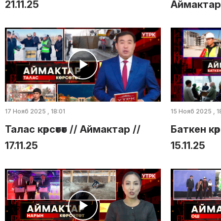
21.11.25
Аймактар /
17 Нояб 2025 , 18:01
15 Нояб 2025 , 1
Талас көрсөтөт // Аймактар //
Баткен көр
17.11.25
15.11.25