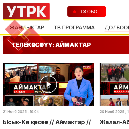
ТҮЗ ОБО
ЖАҢЫЛЫКТАР
ТВ ПРОГРАММА
ДОЛБОО
ТЕЛЕКӨРСӨТҮҮ: АЙМАКТАР
21 Нояб 2025 , 19:04
20 Нояб 2025 , 
Ысык-Көл көрсөтөт // Аймактар //
Жалал-Абад