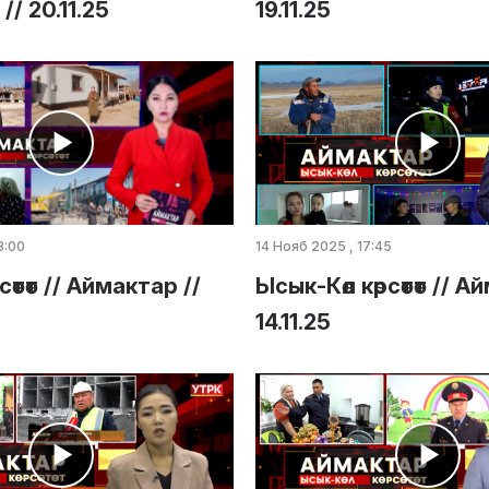
/ 20.11.25
19.11.25
8:00
14 Нояб 2025 , 17:45
сөтөт // Аймактар //
Ысык-Көл көрсөтөт // А
14.11.25