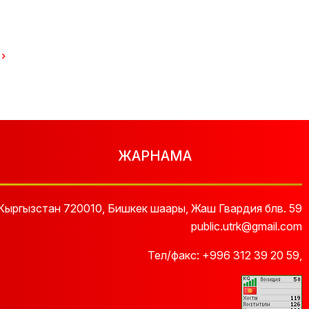
›
ЖАРНАМА
Кыргызстан 720010, Бишкек шаары, Жаш Гвардия блв. 59
public.utrk@gmail.com
Тел/факс:
+996 312 39 20 59
,