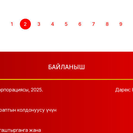
1
2
3
4
5
6
7
8
9
БАЙЛАНЫШ
рпорациясы, 2025.
Дарек: 
араптын колдонуусу үчүн
йгаштырганга жана