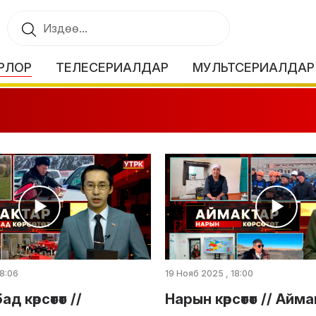
РЛОР
ТЕЛЕСЕРИАЛДАР
МУЛЬТСЕРИАЛДАР
18:06
19 Нояб 2025 , 18:00
 көрсөтөт //
Нарын көрсөтөт // Айма