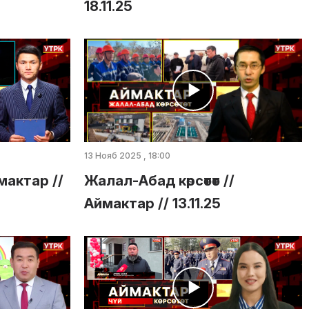
18.11.25
13 Нояб 2025 , 18:00
ймактар //
Жалал-Абад көрсөтөт //
Аймактар // 13.11.25