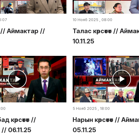
0:07
10 Нояб 2025 , 08:00
т // Аймактар //
Талас көрсөтөт // Айма
10.11.25
:00
5 Нояб 2025 , 18:00
 көрсөтөт //
Нарын көрсөтөт // Айма
/ 06.11.25
05.11.25