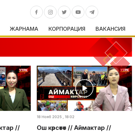
ЖАРНАМА
КОРПОРАЦИЯ
ВАКАНСИЯ
18 Нояб 2025 , 18:02
ктар //
Ош көрсөтөт // Аймактар //