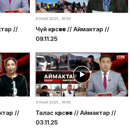
9 Нояб 2025 , 18:00
ктар //
Чүй көрсөтөт // Аймактар //
09.11.25
3 Нояб 2025 , 18:00
ктар //
Талас көрсөтөт // Аймактар //
03.11.25