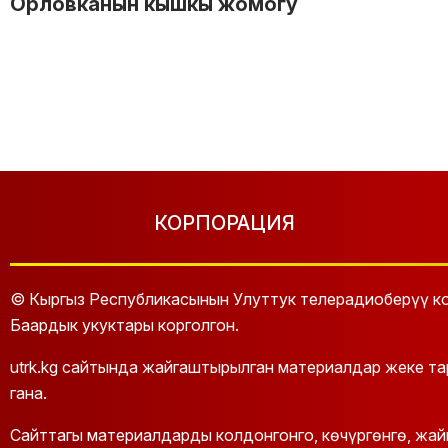
Орловканын кышкы жомогу
КОРПОРАЦИЯ
© Кыргыз Республикасынын Улуттук телерадиоберүү ко
Баардык укуктары корголгон.
utrk.kg сайтында жайгаштырылган материалдар жеке т
гана.
Сайттагы материалдарды колдонгонго, көчүргөнгө, жа