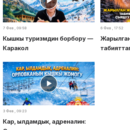
7 Фев , 09:58
6 Фев , 17:52
Кышкы туризмдин борбору —
Жарылган
Каракол
табиятта
3 Фев , 09:23
Кар, ылдамдык, адреналин: