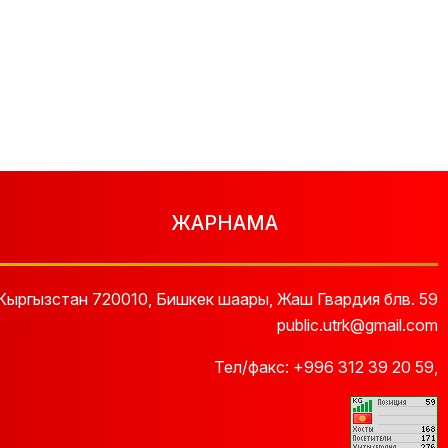
ЖАРНАМА
Кыргызстан 720010, Бишкек шаары, Жаш Гвардия блв. 59
public.utrk@gmail.com
Тел/факс:
+996 312 39 20 59
,