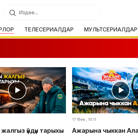
РЛОР
ТЕЛЕСЕРИАЛДАР
МУЛЬТСЕРИАЛДАР
17 Фев , 10:11
жалгыз үйдүн тарыхы
Ажарына чыккан Ал