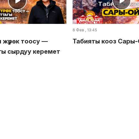
6 Фев , 13:45
 жүрөк тоосу —
Табияты кооз Сары
гы сырдуу керемет