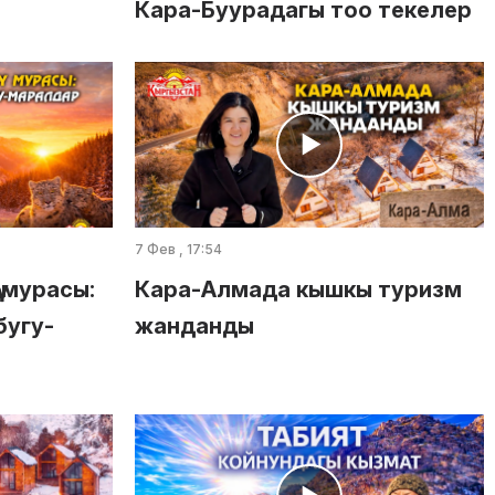
Кара-Буурадагы тоо текелер
7 Фев , 17:54
 мурасы:
Кара-Алмада кышкы туризм
бугу-
жанданды