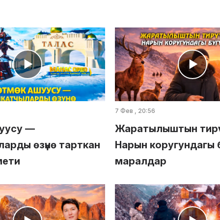
7 Фев , 20:56
уусу —
Жаратылыштын тирүү
арды өзүнө тарткан
Нарын коругундагы 
мети
маралдар