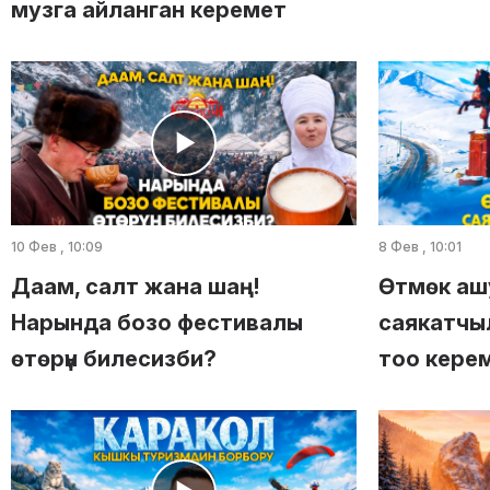
музга айланган керемет
10 Фев , 10:09
8 Фев , 10:01
Даам, салт жана шаң!
Өтмөк аш
Нарында бозо фестивалы
саякатчыл
өтөрүн билесизби?
тоо кере