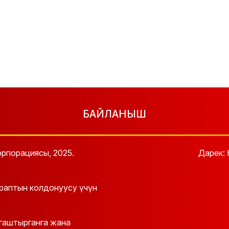
БАЙЛАНЫШ
рпорациясы, 2025.
Дарек: 
араптын колдонуусу үчүн
йгаштырганга жана