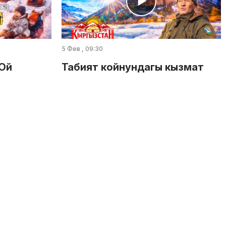
5 Фев , 09:30
-Ой
Табият койнундагы кызмат