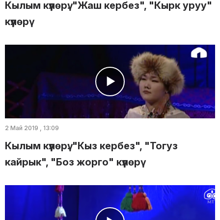
Кылым күүлөрү: "Жаш кербез", "Кырк уруу"
күүлөрү
2 Май 2019 , 13:09
Кылым күүлөрү: "Кыз кербез", "Тогуз
кайрык", "Боз жорго" күүлөрү