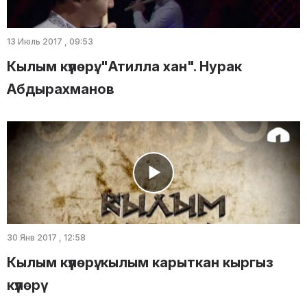
13 Июль 2017 , 09:53
Кылым күүлөрү: "Атилла хан". Нурак
Абдырахманов
30 Янв 2017 , 12:58
Кылым күүлөрү: кылым карыткан кыргыз
күүлөрү