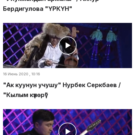
Бердигулова "ҮРКҮН"
16 Июнь 2020 , 10:16
"Ак куунун учушу" Нурбек Серкбаев /
"Кылым күүлөрү"