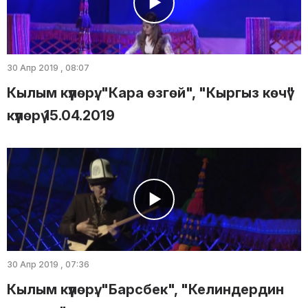
30 Апр 2019 , 08:07
Кылым күүлөрү: "Кара өзгөй", "Кыргыз көчү"
күүлөрү 15.04.2019
30 Апр 2019 , 07:36
Кылым күүлөрү: "Барсбек", "Келиндердин