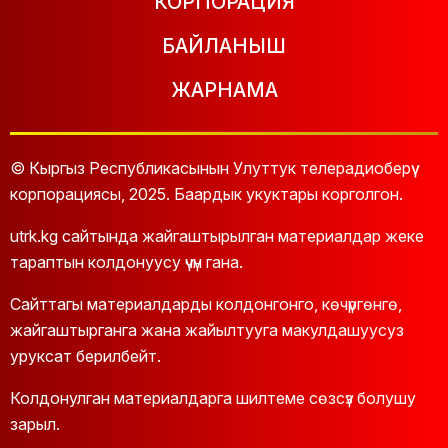
КОРПОРАЦИЯ
БАЙЛАНЫШ
ЖАРНАМА
© Кыргыз Республикасынын Улуттук телерадиоберүү
корпорациясы, 2025. Баардык укуктары корголгон.
utrk.kg сайтында жайгаштырылган материалдар жеке
тараптын колдонуусу үчүн гана.
Сайттагы материалдарды колдонгонго, көчүргөнгө,
жайгаштырганга жана жайылтууга макулдашуусуз
уруксат берилбейт.
Колдонулган материалдарга шилтеме сөзсүз болушу
зарыл.