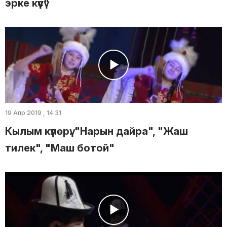
эрке күүсү"
19 Апр 2019 , 14:31
Кылым күүлөрү: "Нарын дайра", "Жаш
тилек", "Маш ботой"