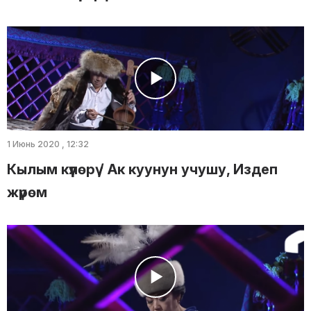
1 Июнь 2020 , 12:32
Кылым күүлөрү / Ак куунун учушу, Издеп
жүрөм