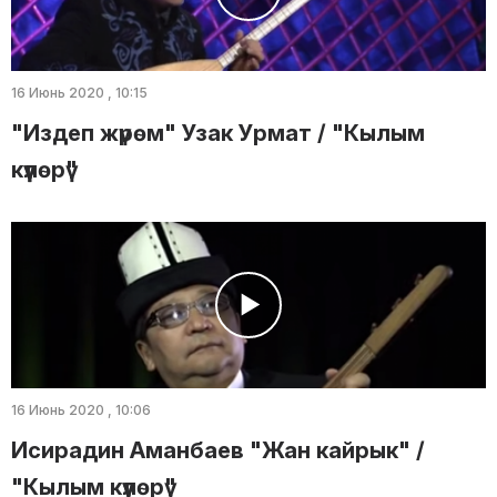
16 Июнь 2020 , 10:15
"Издеп жүрөм" Узак Урмат / "Кылым
күүлөрү"
16 Июнь 2020 , 10:06
Исирадин Аманбаев "Жан кайрык" /
"Кылым күүлөрү"