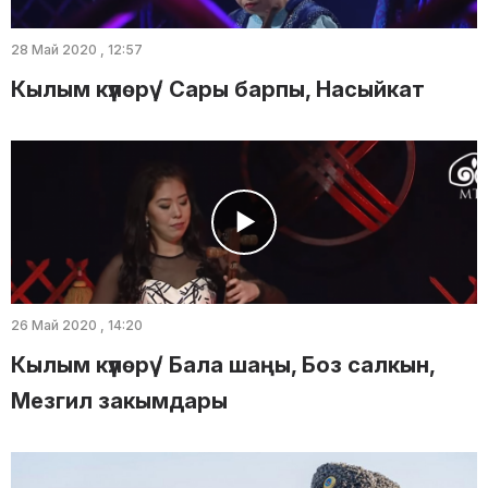
28 Май 2020 , 12:57
Кылым күүлөрү / Сары барпы, Насыйкат
26 Май 2020 , 14:20
Кылым күүлөрү / Бала шаңы, Боз салкын,
Мезгил закымдары