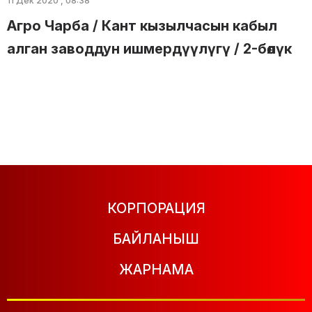
11 Дек 2020 , 08:38
Агро Чарба / Кант кызылчасын кабыл
алган заводдун ишмердүүлүгү / 2-бөлүк
КОРПОРАЦИЯ
БАЙЛАНЫШ
ЖАРНАМА