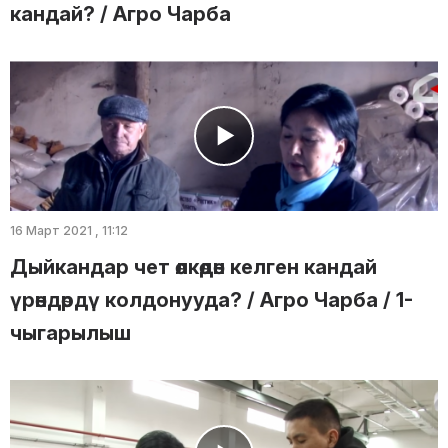
кандай? / Агро Чарба
16 Март 2021 , 11:12
Дыйкандар чет өлкөдөн келген кандай
үрөндөрдү колдонууда? / Агро Чарба / 1-
чыгарылыш