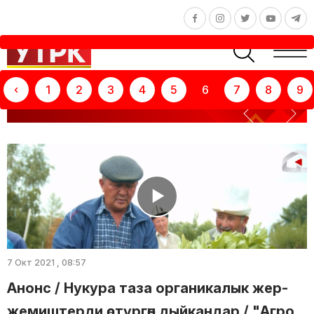
‹
1
2
3
4
5
6
7
8
9
ТЕЛЕКӨРСӨТҮҮ: ЧАРБАКЕР
7 Окт 2021 , 08:57
Анонс / Нукура таза органикалык жер-
жемиштерди өстүргөн дыйкандар / "Агро