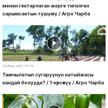
менен гектарлаган жерге тигилген
сарымсактын түшүмү / Агро Чарба
22 Июнь 2021 , 07:24
Тамчылатып сугаруунун натыйжасы
кандай болууда? / 1-көрсөтүү / Агро Чарба