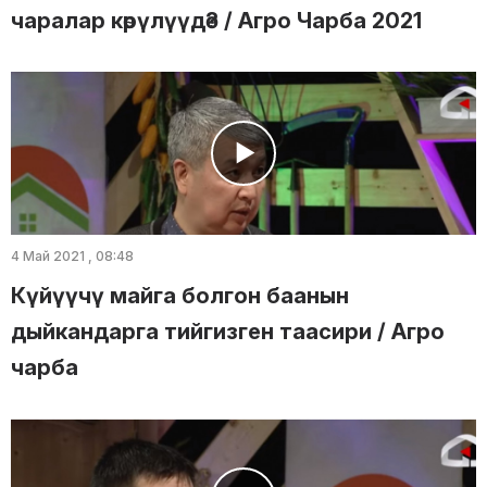
чаралар көрүлүүдө? / Агро Чарба 2021
4 Май 2021 , 08:48
Күйүүчү майга болгон баанын
дыйкандарга тийгизген таасири / Агро
чарба