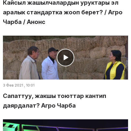
Кайсыл жашылчалардын уруктары эл
аралык стандартка жооп берет? / Агро
Чарба / Анонс
3 Фев 2021 , 10:01
Сапаттуу, жакшы тоюттар кантип
даярдалат? Агро Чарба