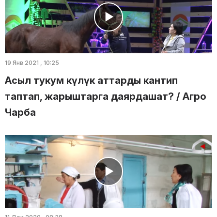
19 Янв 2021 , 10:25
Асыл тукум күлүк аттарды кантип
таптап, жарыштарга даярдашат? / Агро
Чарба