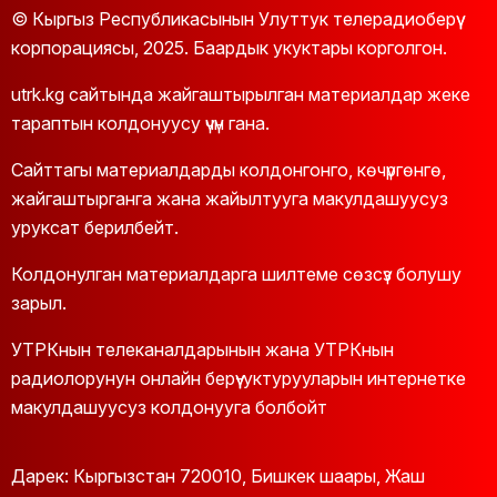
© Кыргыз Республикасынын Улуттук телерадиоберүү
корпорациясы, 2025. Баардык укуктары корголгон.
utrk.kg сайтында жайгаштырылган материалдар жеке
тараптын колдонуусу үчүн гана.
Сайттагы материалдарды колдонгонго, көчүргөнгө,
жайгаштырганга жана жайылтууга макулдашуусуз
уруксат берилбейт.
Колдонулган материалдарга шилтеме сөзсүз болушу
зарыл.
УТРКнын телеканалдарынын жана УТРКнын
радиолорунун онлайн берүү-уктурууларын интернетке
макулдашуусуз колдонууга болбойт
Дарек: Кыргызстан 720010, Бишкек шаары, Жаш