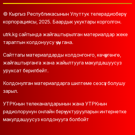
© Кыргыз Республикасынын Улуттук телерадиоберүү
корпорациясы, 2025. Баардык укуктары корголгон.
utrk.kg сайтында жайгаштырылган материалдар жеке
тараптын колдонуусу үчүн гана.
Сайттагы материалдарды колдонгонго, көчүргөнгө,
жайгаштырганга жана жайылтууга макулдашуусуз
уруксат берилбейт.
Колдонулган материалдарга шилтеме сөзсүз болушу
зарыл.
УТРКнын телеканалдарынын жана УТРКнын
радиолорунун онлайн берүү-уктурууларын интернетке
макулдашуусуз колдонууга болбойт