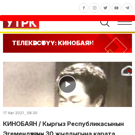
ТЕЛЕКӨРСӨТҮҮ: КИНОБАЯН
17 Авг 2021 , 08:30
КИНОБАЯН / Кыргыз Республикасынын
Эгемендүүлүгүнүн 30 жылдыгына карата