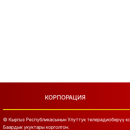
КОРПОРАЦИЯ
© Кыргыз Республикасынын Улуттук телерадиоберүү ко
Баардык укуктары корголгон.