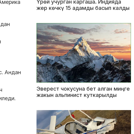
Үрөй учурган каргаша. Индияда
 Америка
жер көчкү 15 адамды басып калды
ндан
н
с. Андан
Эверест чокусуна бет алган миңге
ч
жакын альпинист куткарылды
иледи.