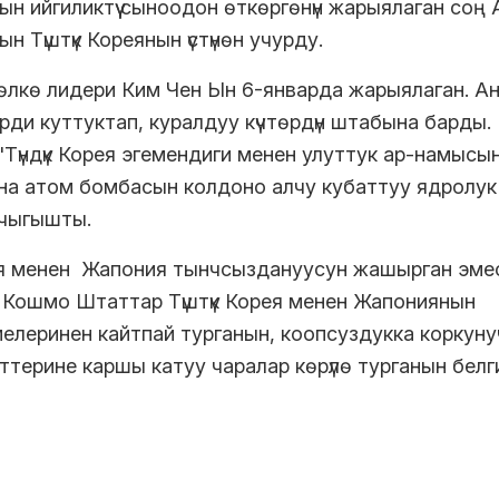
ын ийгиликтүү сыноодон өткөргөнүн жарыялаган соң
ын Түштүк Кореянын үстүнөн учурду.
 өлкө лидери Ким Чен Ын 6-январда жарыялаган. А
рди куттуктап, куралдуу күчтөрдүн штабына барды.
үндүк Корея эгемендиги менен улуттук ар-намысы
 жана атом бомбасын колдоно алчу кубаттуу ядролук
 чыгышты.
ея менен Жапония тынчсыздануусун жашырган эме
п, Кошмо Штаттар Түштүк Корея менен Жапониянын
елеринен кайтпай турганын, коопсуздукка коркуну
ттерине каршы катуу чаралар көрүлө турганын белг