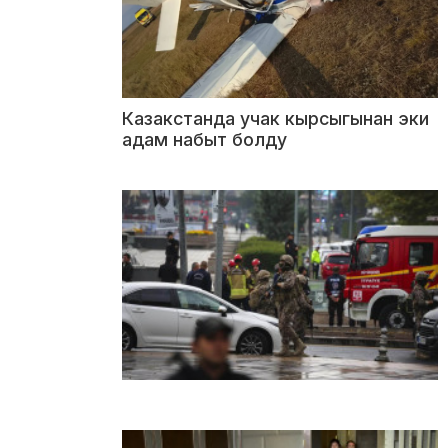
Казакстанда учак кырсыгынан эки
адам набыт болду