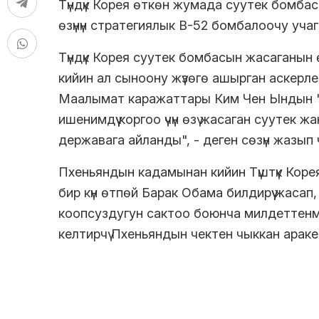
Түндүк Корея өткөн жумада суутек бомбас
өзүнүн стратегиялык B-52 бомбалоочу учаг
Т
үндүк Корея суутек бомбасын жасаганын
кийин ал сыноону жүзөгө ашырган аскерле
Маалымат каражаттары Ким Чен Ындын "Т
ишенимдүү коргоо үчүн өзү жасаган суутек
державага айланды", - деген сөзүн жазып
Пхеньяндын кадамынан кийин Түштүк Кор
бир күн өтпөй Барак Обама билдирүү жаса
коопсуздугун сактоо боюнча милдеттенм
келтирчү Пхеньяндын чектен чыккан араке