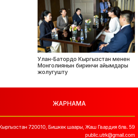
Улан-Батордо Кыргызстан менен
Монголиянын биринчи айымдары
жолугушту
ЖАРНАМА
Кыргызстан 720010, Бишкек шаары, Жаш Гвардия блв. 59
public.utrk@gmail.com