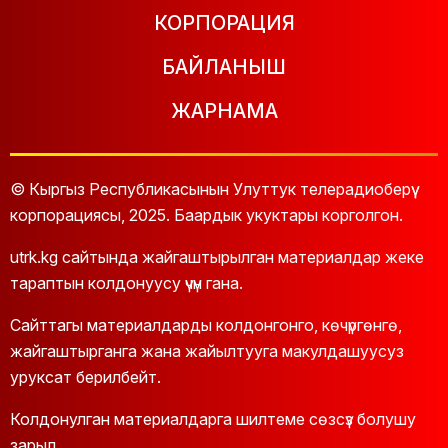
КОРПОРАЦИЯ
БАЙЛАНЫШ
ЖАРНАМА
© Кыргыз Республикасынын Улуттук телерадиоберүү
корпорациясы, 2025. Баардык укуктары корголгон.
utrk.kg сайтында жайгаштырылган материалдар жеке
тараптын колдонуусу үчүн гана.
Сайттагы материалдарды колдонгонго, көчүргөнгө,
жайгаштырганга жана жайылтууга макулдашуусуз
уруксат берилбейт.
Колдонулган материалдарга шилтеме сөзсүз болушу
зарыл.