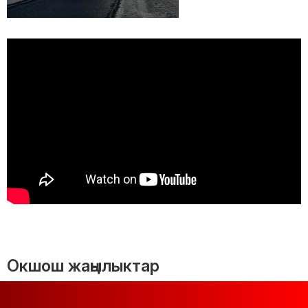
Окшош жаңылыктар