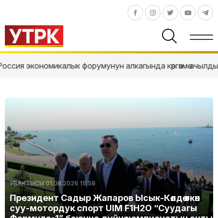
ык форумунун алкагында көргөзмө ачылды
УТРКнын "Тел
УБАКТЫСЫ 01.08.2026 15:58
Президент Садыр Жапаров Ысык-Көлдө өткөн
суу-мотордук спорт UIM F1H2O “Суудагы