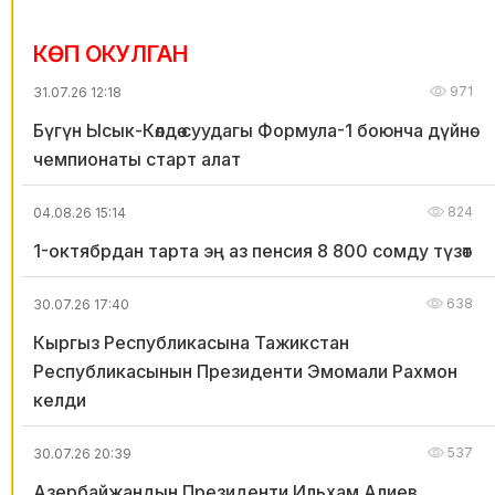
05.08.26 18:42
124
КӨП ОКУЛГАН
Саламаттык сактоо министри жол кырсыгынан
971
31.07.26 12:18
жабыркаган адамдын өмүрүн сактап калган
Бүгүн Ысык-Көлдө суудагы Формула-1 боюнча дүйнө
студентке ыраазычылык билдирди
чемпионаты старт алат
05.08.26 17:00
53
824
04.08.26 15:14
МинКаб Төрагасынын орун басары Улан
Маматканов Жапония Өкмөтүнүн JDS долбоору
1-октябрдан тарта эң аз пенсия 8 800 сомду түзөт
аркылуу Жапонияга окууга жөнөп жаткан
638
Кыргызстандын мамлекеттик жана муниципалдык
30.07.26 17:40
кызматкерлерин кабыл алды
Кыргыз Республикасына Тажикстан
Республикасынын Президенти Эмомали Рахмон
05.08.26 16:23
53
келди
Савай-Арык айылындагы жаңы бала бакча
жакында пайдаланууга берилет
537
30.07.26 20:39
Азербайжандын Президенти Ильхам Алиев