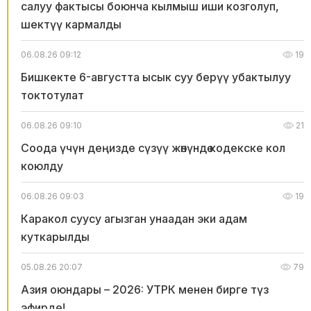
салуу фактысы боюнча кылмыш иши козголуп,
шектүү кармалды
06.08.26 09:12
19
Бишкекте 6-августта ысык суу берүү убактылуу
токтотулат
06.08.26 09:10
21
Соода үчүн деңизде сүзүү жөнүндө кодекске кол
коюлду
06.08.26 09:03
19
Каракол суусу агызган унаадан эки адам
куткарылды
05.08.26 20:07
79
Азия оюндары – 2026: УТРК менен бирге түз
эфирде!