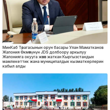
МинКаб Төрагасынын орун басары Улан Маматканов
Жапония Өкмөтүнүн JDS долбоору аркылуу
Жапонияга окууга жөнөп жаткан Кыргызстандын
мамлекеттик жана муниципалдык кызматкерлерин
кабыл алды