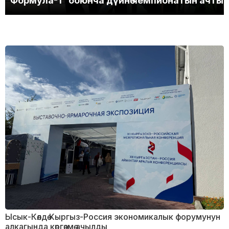
Формула-1” боюнча дүйнө чемпионатын ачты
Ысык-Көлдө Кыргыз-Россия экономикалык форумунун
алкагында көргөзмө ачылды