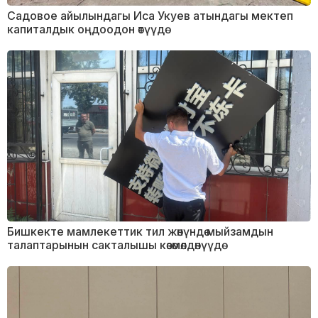
Садовое айылындагы Иса Укуев атындагы мектеп
капиталдык оңдоодон өтүүдө
Бишкекте мамлекеттик тил жөнүндө мыйзамдын
талаптарынын сакталышы көзөмөлдөнүүдө