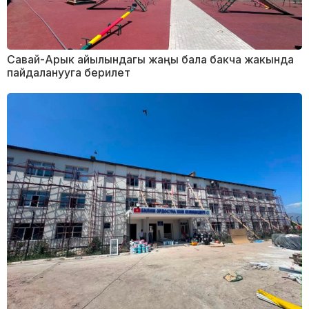
Савай-Арык айылындагы жаңы бала бакча жакында
пайдаланууга берилет