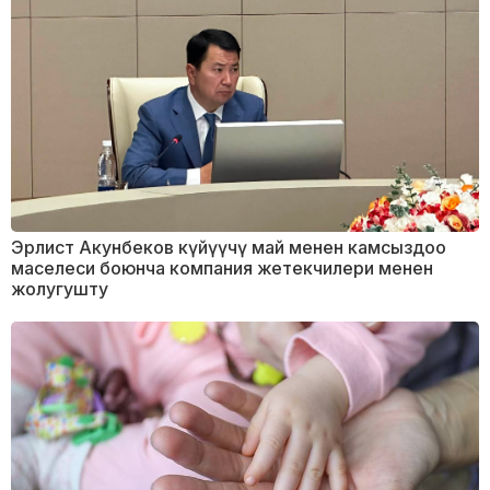
Эрлист Акунбеков күйүүчү май менен камсыздоо
маселеси боюнча компания жетекчилери менен
жолугушту