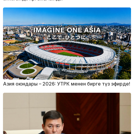
Азия оюндары – 2026: УТРК менен бирге түз эфирде!