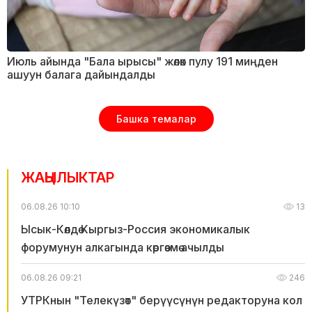
Июль айында "Бала ырысы" жөлөк пулу 191 миңден
ашуун балага дайындалды
Башка темалар
ЖАҢЫЛЫКТАР
06.08.26 10:10
13
Ысык-Көлдө Кыргыз-Россия экономикалык
форумунун алкагында көргөзмө ачылды
06.08.26 09:21
246
УТРКнын "Телекүзөт" берүүсүнүн редакторуна кол