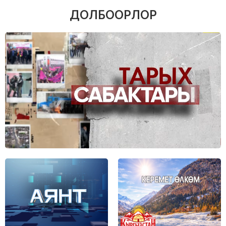
Ак-Талаа районунда сел жүрдү
ДОЛБООРЛОР
05.08.26 10:14
252
Нарын: Суткалык жөнгө салуу бассейнинин
курулушунда мыйзам бузуу аныкталды
05.08.26 09:08
59
Юридикалык өкүлчүлүктүн маселелери боюнча
айрым мыйзам актыларына өзгөртүүлөр киргизилди
05.08.26 09:05
55
"Маркумду узатуу жана сөөгүн жайга коюу иши
жөнүндө" Мыйзамга өзгөртүүлөр киргизилди
05.08.26 09:04
56
Бишкекте 5-августтан тартып айрым көчөлөрдө унаа
кыймылына убактылуу чектөө киргизилет