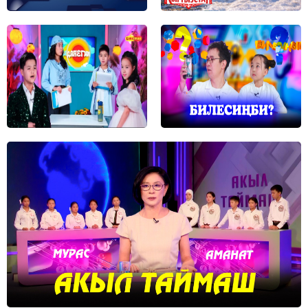
04.08.26 17:44
87
Эрлист Акунбеков Ош облусунун тургундарын
кабыл алды
04.08.26 17:37
74
Эмгек инспекторлору кызматкерлерге 4,4 млн
сомдон ашык эмгек акыны өндүрүп беришти