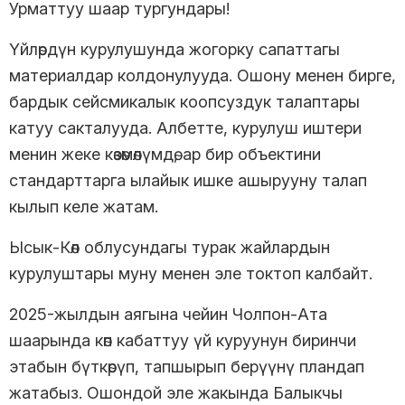
Урматтуу шаар тургундары!
Үйлөрдүн курулушунда жогорку сапаттагы
материалдар колдонулууда. Ошону менен бирге,
бардык сейсмикалык коопсуздук талаптары
катуу сакталууда. Албетте, курулуш иштери
менин жеке көзөмөлүмдө, ар бир объектини
стандарттарга ылайык ишке ашырууну талап
кылып келе жатам.
Ысык-Көл облусундагы турак жайлардын
курулуштары муну менен эле токтоп калбайт.
2025-жылдын аягына чейин Чолпон-Ата
шаарында көп кабаттуу үй куруунун биринчи
этабын бүткөрүп, тапшырып берүүнү пландап
жатабыз. Ошондой эле жакында Балыкчы