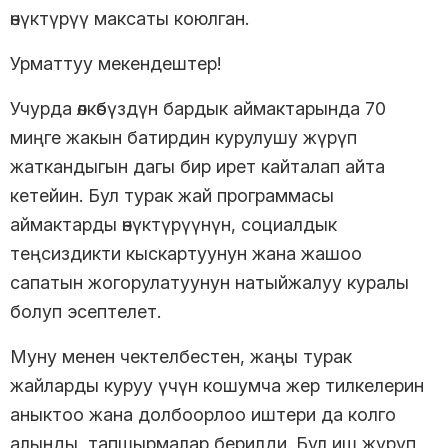
өнүктүрүү максаты коюлган.
Урматтуу мекендештер!
Учурда өлкөбүздүн бардык аймактарында 70
миңге жакын батирдин курулушу жүрүп
жаткандыгын дагы бир ирет кайталап айта
кетейин. Бул турак жай программасы
аймактарды өнүктүрүүнүн, социалдык
теңсиздикти кыскартуунун жана жашоо
сапатын жогорулатуунун натыйжалуу куралы
болуп эсептелет.
Муну менен чектелбестен, жаңы турак
жайларды куруу үчүн кошумча жер тилкелерин
аныктоо жана долбоорлоо иштери да колго
алынды, тапшырмалар берилди. Бул иш жүрүп