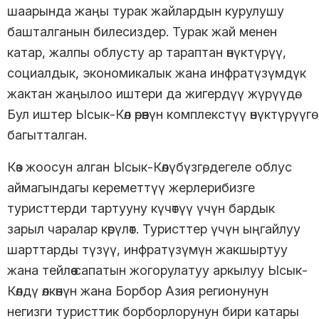
шаарында жаңы турак жайлардын курулушу
башталганын билесиздер. Турак жай менен
катар, жалпы облусту ар тараптан өнүктүрүү,
социалдык, экономикалык жана инфратүзүмдүк
жактан жаңылоо иштери да жигердүү жүрүүдө.
Бул иштер Ысык-Көл өрөөнүн комплекстүү өнүктүрүүгө
багытталган.
Көз жоосун алган Ысык-Көлүбүзгө, дегеле облус
аймагындагы кереметтүү жерлерибизге
туристтерди тартууну күчөтүү үчүн бардык
зарыл чаралар көрүлөт. Туристтер үчүн ыңгайлуу
шарттарды түзүү, инфратүзүмүн жакшыртуу
жана тейлөө сапатын жогорулатуу аркылуу Ысык-
Көлдү өлкөнүн жана Борбор Азия регионунун
негизги туристтик борборлорунун бири катары