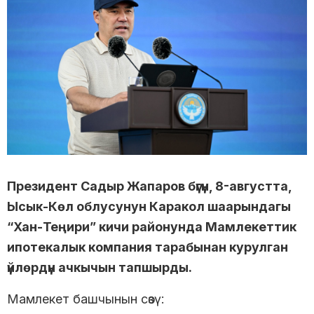
Президент Садыр Жапаров бүгүн, 8-августта,
Ысык-Көл облусунун Каракол шаарындагы
“Хан-Теңири” кичи районунда Мамлекеттик
ипотекалык компания тарабынан курулган
үйлөрдүн ачкычын тапшырды.
Мамлекет башчынын сөзү: