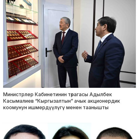
Министрлер Кабинетинин төрагасы Адылбек
Касымалиев “Кыргызалтын” ачык акционердик
коомунун ишмердүүлүгү менен таанышты