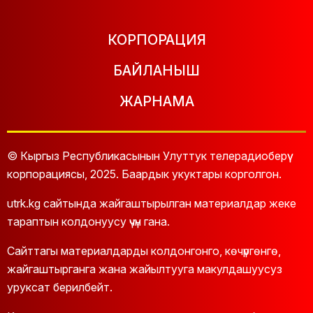
КОРПОРАЦИЯ
БАЙЛАНЫШ
ЖАРНАМА
© Кыргыз Республикасынын Улуттук телерадиоберүү
корпорациясы, 2025. Баардык укуктары корголгон.
utrk.kg сайтында жайгаштырылган материалдар жеке
тараптын колдонуусу үчүн гана.
Сайттагы материалдарды колдонгонго, көчүргөнгө,
жайгаштырганга жана жайылтууга макулдашуусуз
уруксат берилбейт.