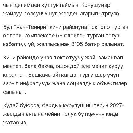
чын дилимден куттуктаймын. Конушуңар
жайлуу болсун! Ушул жерден агарып-көгөргүлө!
Бул “Хан-Теңири” кичи районуна токтоло турган
болсок, комплексте 69 блоктон турган тогуз
кабаттуу үй, жалпысынан 3105 батир салынат.
Кичи райондо унаа токтотуучу жай, заманбап
мектеп, бала бакча, ошондой эле мечит куруу
каралган. Башкача айтканда, тургундар үчүн
зарыл инфратүзүм жана социалдык объектилер
салынат.
Кудай буюрса, бардык курулуш иштерин 2027-
жылдын аягына чейин толук бүткөрүүнү көздөп
жатабыз.