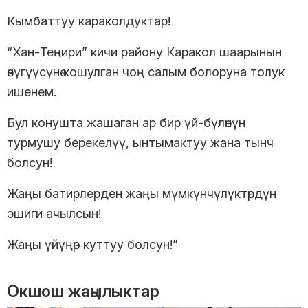
Кымбаттуу караколдуктар!
“Хан-Теңири” кичи району Каракол шаарынын
өнүгүүсүнө кошулган чоң салым болоруна толук
ишенем.
Бул конушта жашаган ар бир үй-бүлөнүн
турмушу берекелүү, ынтымактуу жана тынч
болсун!
Жаңы батирлерден жаңы мүмкүнчүлүктөрдүн
эшиги ачылсын!
Жаңы үйүңөр куттуу болсун!”
Окшош жаңылыктар