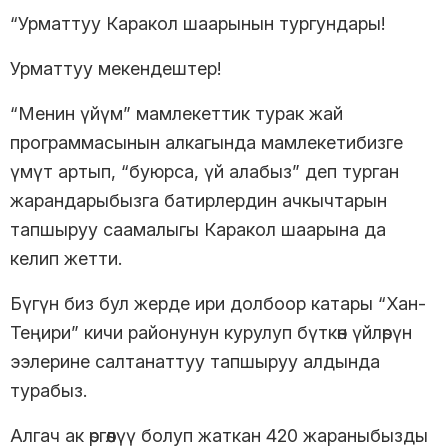
“Урматтуу Каракол шаарынын тургундары!
Урматтуу мекендештер!
“Менин үйүм” мамлекеттик турак жай
программасынын алкагында мамлекетибизге
үмүт артып, “буюрса, үй алабыз” деп турган
жарандарыбызга батирлердин ачкычтарын
тапшыруу саамалыгы Каракол шаарына да
келип жетти.
Бүгүн биз бул жерде ири долбоор катары “Хан-
Теңири” кичи районунун курулуп бүткөн үйлөрүн
ээлерине салтанаттуу тапшыруу алдында
турабыз.
Алгач ак өргөөлүү болуп жаткан 420 жараныбызды