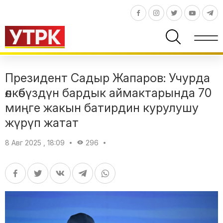
Президент Садыр Жапаров: Учурда
өлкөбүздүн бардык аймактарында 70
миңге жакын батирдин курулушу
жүрүп жатат
8 Авг 2025 , 18:09
296