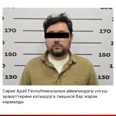
Сирия Араб Республикасынын аймагындагы согуш
аракеттерине катышууга тиешеси бар жаран
кармалды