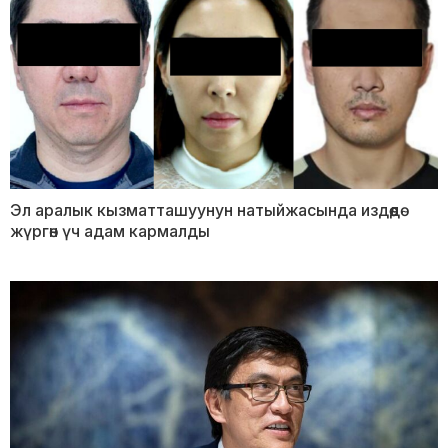
Эл аралык кызматташуунун натыйжасында издөөдө
жүргөн үч адам кармалды