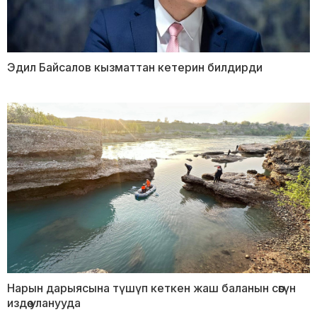
Эдил Байсалов кызматтан кетерин билдирди
Нарын дарыясына түшүп кеткен жаш баланын сөөгүн
издөө уланууда