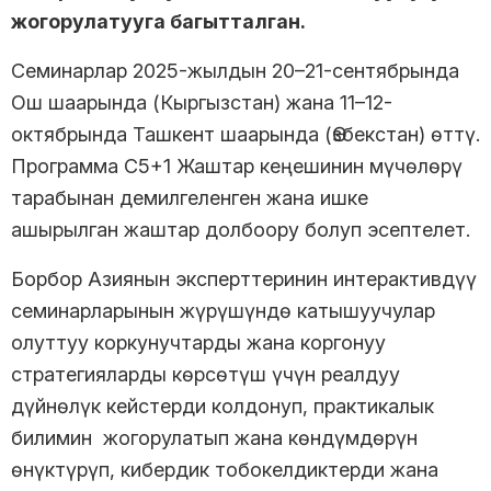
жогорулатууга багытталган.
Семинарлар 2025-жылдын 20–21-сентябрында
Ош шаарында (Кыргызстан) жана 11–12-
октябрында Ташкент шаарында (Өзбекстан) өттү.
Программа C5+1 Жаштар кеңешинин мүчөлөрү
тарабынан демилгеленген жана ишке
ашырылган жаштар долбоору болуп эсептелет.
Борбор Азиянын эксперттеринин интерактивдүү
семинарларынын жүрүшүндө катышуучулар
олуттуу коркунучтарды жана коргонуу
стратегияларды көрсөтүш үчүн реалдуу
дүйнөлүк кейстерди колдонуп, практикалык
билимин жогорулатып жана көндүмдөрүн
өнүктүрүп, кибердик тобокелдиктерди жана