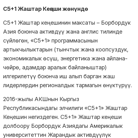
С5+1 Жаштар Кеңеши жөнүндө
С5+1 Жаштар кеңешинин максаты – Борбордук
Азия боюнча активдүү жана англис тилинде
сүйлөгөн, «С5+1» программасынын
артыкчылыктарын (тынчтык жана коопсуздук,
экономикалык өсүш, энергетика жана айлана-
чөйрө, адамдар аралык байланыштар)
илгерилетүү боюнча иш алып барган жаш
лидерлердин регионалдык тармагын өнүктүрүү.
2016-жылы АКШнын Кыргыз
Республикасындагы элчилиги «С5+1» Жаштар
Кеңешин негиздеген. C5+1» Жаштар кеңеши
долбоору Борбордук Азиядагы Америкалык
университеттин Жарандык активдүүлүк