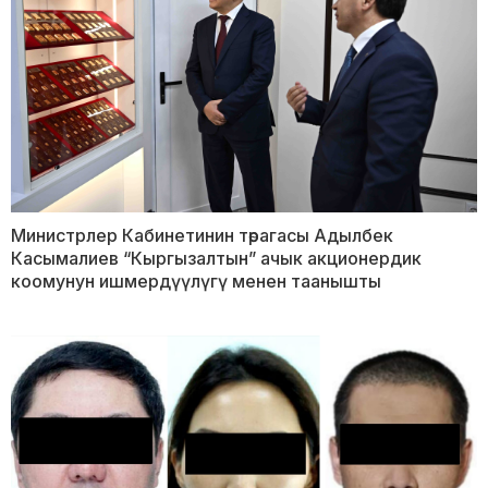
Министрлер Кабинетинин төрагасы Адылбек
Касымалиев “Кыргызалтын” ачык акционердик
коомунун ишмердүүлүгү менен таанышты