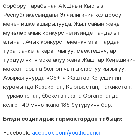
борбору тарабынан АКШнын Кыргыз
Республикасындагы Элчилигинин колдоосу
менен ишке ашырылууда. Жыл сайын жаңы
мүчөлөр ачык конкурс негизинде тандалып
алынат. Ачык конкурс төмөнкү этаптардан
турат: анкета карап чыгуу, маектешүү, ар
түрдүүлүктү эске алуу жана Жаштар Кеңешинин
максаттарына болгон чын ыкластуу кызыгуу.
Азыркы учурда «С5+1» Жаштар Кеңешинин
курамында Казакстан, Кыргызстан, Тажикстан,
Түркмөнстан, Өзбекстан жана Ооганстандан
келген 49 мүчө жана 186 бүтүрүүчү бар.
Бизди социалдык тармактардан табыңыз:
Facebook:
facebook.com/youthcouncil