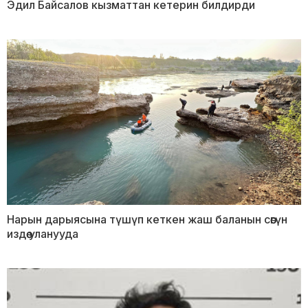
Эдил Байсалов кызматтан кетерин билдирди
Нарын дарыясына түшүп кеткен жаш баланын сөөгүн
издөө уланууда