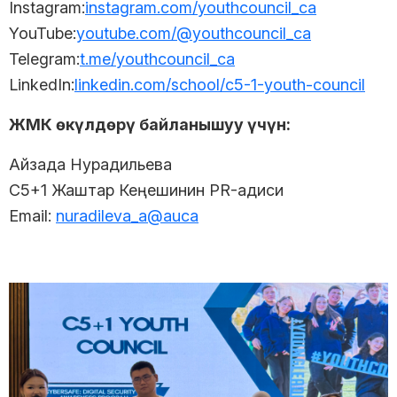
Instagram:
instagram.com/youthcouncil_ca
YouTube:
youtube.com/@youthcouncil_ca
Telegram:
t.me/youthcouncil_ca
LinkedIn:
linkedin.com/school/с5-1-youth-council
ЖМК өкүлдөрү байланышуу үчүн:
Айзада Нурадильева
C5+1 Жаштар Кеңешинин PR-адиси
Email:
nuradileva_a@auca