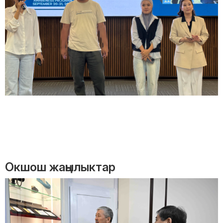
Окшош жаңылыктар