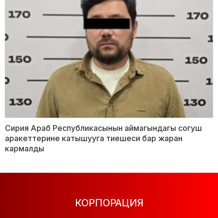
Сирия Араб Республикасынын аймагындагы согуш
аракеттерине катышууга тиешеси бар жаран
кармалды
КОРПОРАЦИЯ