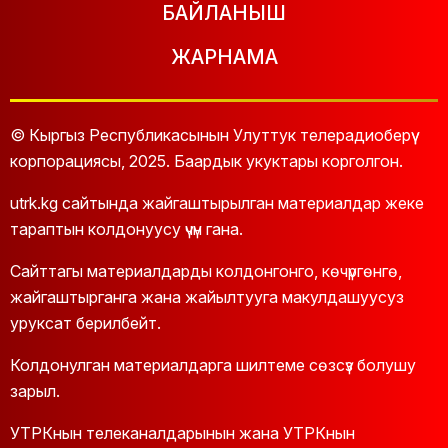
БАЙЛАНЫШ
ЖАРНАМА
© Кыргыз Республикасынын Улуттук телерадиоберүү
корпорациясы, 2025. Баардык укуктары корголгон.
utrk.kg сайтында жайгаштырылган материалдар жеке
тараптын колдонуусу үчүн гана.
Сайттагы материалдарды колдонгонго, көчүргөнгө,
жайгаштырганга жана жайылтууга макулдашуусуз
уруксат берилбейт.
Колдонулган материалдарга шилтеме сөзсүз болушу
зарыл.
УТРКнын телеканалдарынын жана УТРКнын