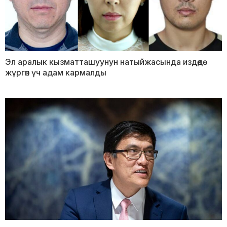
Эл аралык кызматташуунун натыйжасында издөөдө
жүргөн үч адам кармалды