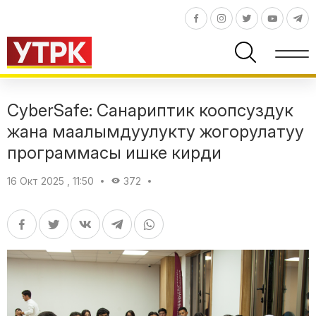
CyberSafe: Санариптик коопсуздук
жана маалымдуулукту жогорулатуу
программасы ишке кирди
16 Окт 2025 , 11:50
372