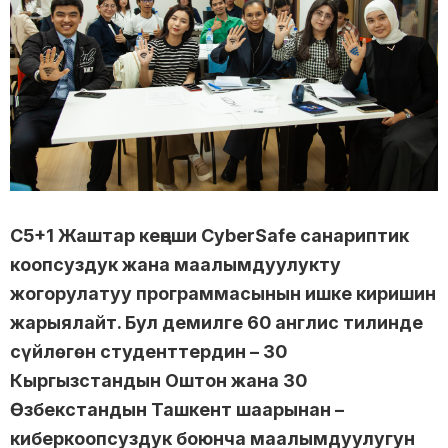
C5+1 Жаштар кеңеши CyberSafe санариптик
коопсуздук жана маалымдуулукту
жогорулатуу программасынын ишке киришин
жарыялайт. Бул демилге 60 англис тилинде
сүйлөгөн студенттердин – 30
Кыргызстандын Оштон жана 30
Өзбекстандын Ташкент шаарынан –
киберкоопсуздук боюнча маалымдуулугун