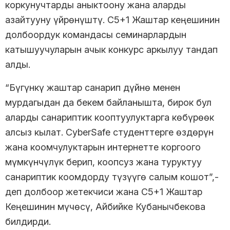
коркунучтарды аныктоону жана аларды
азайтууну үйрөнүштү. C5+1 Жаштар кеңешинин
долбоордук командасы семинарлардын
катышуучуларын ачык конкурс аркылуу тандап
алды.
“Бүгүнкү жаштар санарип дүйнө менен
мурдагыдан да бекем байланышта, бирок бул
аларды санариптик кооптуулуктарга көбүрөөк
алсыз кылат. CyberSafe студенттерге өздөрүн
жана коомчулуктарын интернетте коргоого
мүмкүнчүлүк берип, коопсуз жана туруктуу
санариптик коомдорду түзүүгө салым кошот”,-
деп долбоор жетекчиси жана С5+1 Жаштар
Кеңешинин мүчөсү, Айбийке Кубанычбекова
билдирди.