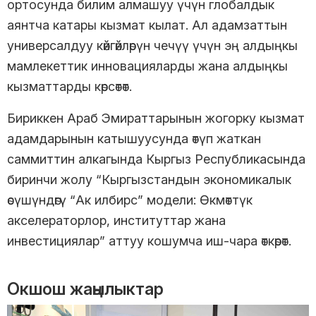
ортосунда билим алмашуу үчүн глобалдык
аянтча катары кызмат кылат. Ал адамзаттын
универсалдуу көйгөйлөрүн чечүү үчүн эң алдыңкы
мамлекеттик инновацияларды жана алдыңкы
кызматтарды көрсөтөт.
Бириккен Араб Эмираттарынын жогорку кызмат
адамдарынын катышуусунда өтүп жаткан
саммиттин алкагында Кыргыз Республикасында
биринчи жолу “Кыргызстандын экономикалык
өсүшүндөгү “Ак илбирс” модели: Өкмөттүк
акселераторлор, институттар жана
инвестициялар” аттуу кошумча иш-чара өткөрөт.
Окшош жаңылыктар