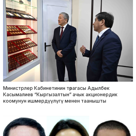
Министрлер Кабинетинин төрагасы Адылбек
Касымалиев “Кыргызалтын” ачык акционердик
коомунун ишмердүүлүгү менен таанышты