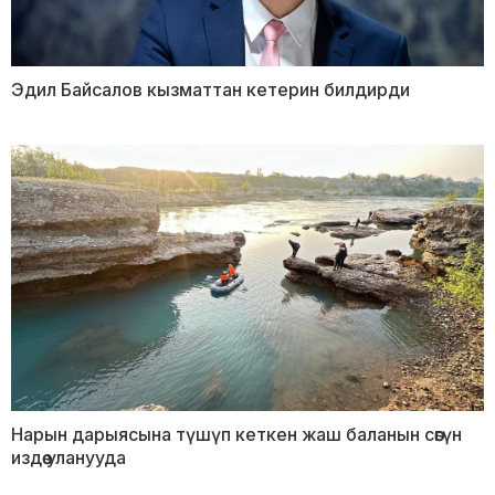
Эдил Байсалов кызматтан кетерин билдирди
Нарын дарыясына түшүп кеткен жаш баланын сөөгүн
издөө уланууда