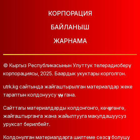
КОРПОРАЦИЯ
БАЙЛАНЫШ
ЖАРНАМА
© Кыргыз Республикасынын Улуттук телерадиоберүү
корпорациясы, 2025. Баардык укуктары корголгон.
utrk.kg сайтында жайгаштырылган материалдар жеке
тараптын колдонуусу үчүн гана.
Сайттагы материалдарды колдонгонго, көчүргөнгө,
жайгаштырганга жана жайылтууга макулдашуусуз
уруксат берилбейт.
Колдонулган материалдарга шилтеме сөзсүз болушу