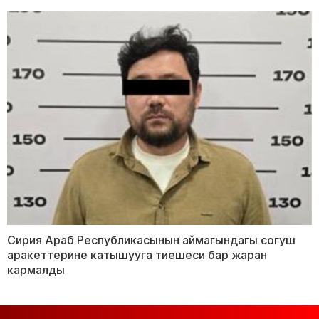
Сирия Араб Республикасынын аймагындагы согуш
аракеттерине катышууга тиешеси бар жаран
кармалды