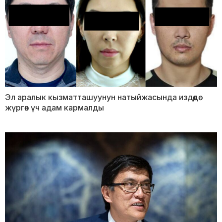
Эл аралык кызматташуунун натыйжасында издөөдө
жүргөн үч адам кармалды