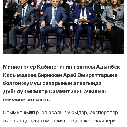
Министрлер Кабинетинин төрагасы Адылбек
Касымалиев Бириккен Араб Эмираттарына
болгон жумуш сапарынын алкагында
Дүйнөлүк Өкмөттөр Саммитинин ачылыш
аземине катышты.
Саммит өкмөттөр, эл аралык уюмдар, эксперттер
жана алдыңкы компаниялардын жетекчилери