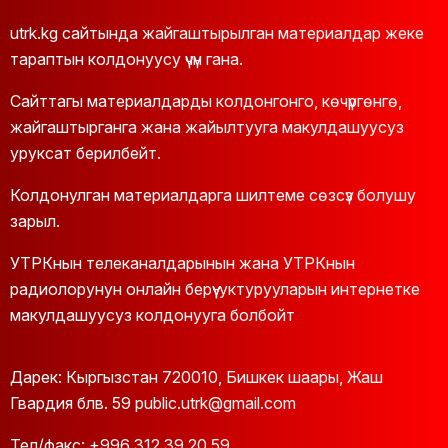
utrk.kg сайтында жайгаштырылган материалдар жеке
тараптын колдонуусу үчүн гана.
Сайттагы материалдарды колдонгонго, көчүргөнгө,
жайгаштырганга жана жайылтууга макулдашуусуз
уруксат берилбейт.
Колдонулган материалдарга шилтеме сөзсүз болушу
зарыл.
УТРКнын телеканалдарынын жана УТРКнын
радиолорунун онлайн берүү-уктурууларын интернетке
макулдашуусуз колдонууга болбойт
Дарек: Кыргызстан 720010, Бишкек шаары, Жаш
Гвардия блв. 59 public.utrk@gmail.com
Тел/факс:
+996 312 39 20 59
,