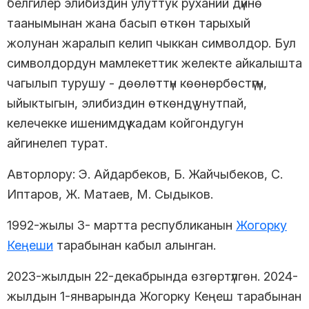
белгилер элибиздин улуттук руханий дүйнө
таанымынан жана басып өткөн тарыхый
жолунан жаралып келип чыккан символдор. Бул
символдордун мамлекеттик желекте айкалышта
чагылып турушу - дөөлөттүн көөнөрбөстүгүн,
ыйыктыгын, элибиздин өткөндү унутпай,
келечекке ишенимдүү кадам койгондугун
айгинелеп турат.
Авторлору: Э. Айдарбеков, Б. Жайчыбеков, С.
Иптаров, Ж. Матаев, М. Сыдыков.
1992-жылы 3- мартта республиканын
Жогорку
Кеңеши
тарабынан кабыл алынган.
2023-жылдын 22-декабрында өзгөртүлгөн. 2024-
жылдын 1-январында Жогорку Кеңеш тарабынан