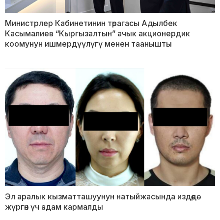
Министрлер Кабинетинин төрагасы Адылбек
Касымалиев “Кыргызалтын” ачык акционердик
коомунун ишмердүүлүгү менен таанышты
Эл аралык кызматташуунун натыйжасында издөөдө
жүргөн үч адам кармалды