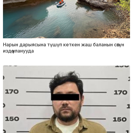
Нарын дарыясына түшүп кеткен жаш баланын сөөгүн
издөө уланууда