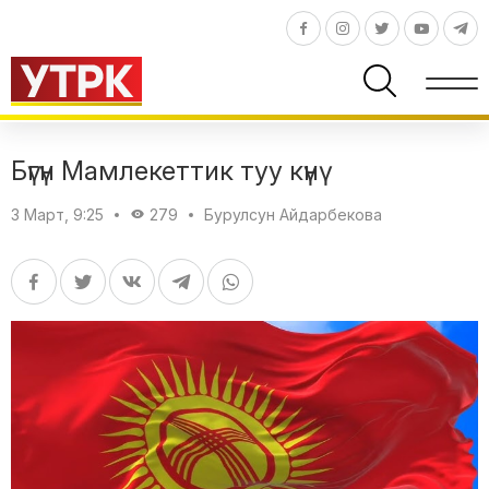
Бүгүн Мамлекеттик туу күнү
3 Март, 9:25
279
Бурулсун Айдарбекова