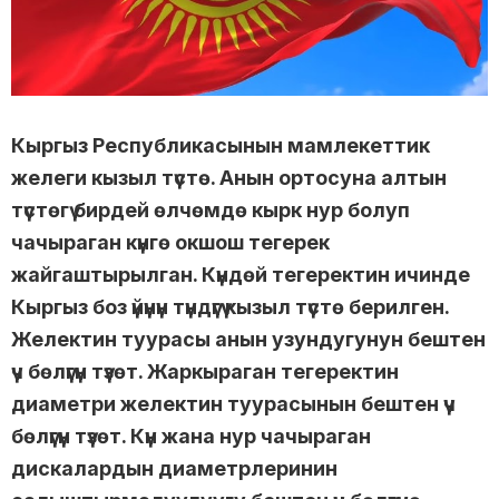
Кыргыз Республикасынын мамлекеттик
желеги кызыл түстө. Анын ортосуна алтын
түстөгү бирдей өлчөмдө кырк нур болуп
чачыраган күнгө окшош тегерек
жайгаштырылган. Күндөй тегеректин ичинде
Кыргыз боз үйүнүн түндүгү кызыл түстө берилген.
Желектин туурасы анын узундугунун бештен
үч бөлүгүн түзөт. Жаркыраган тегеректин
диаметри желектин туурасынын бештен үч
бөлүгүн түзөт. Күн жана нур чачыраган
дискалардын диаметрлеринин