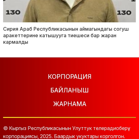
Сирия Араб Республикасынын аймагындагы согуш
аракеттерине катышууга тиешеси бар жаран
кармалды
КОРПОРАЦИЯ
БАЙЛАНЫШ
ЖАРНАМА
© Кыргыз Республикасынын Улуттук телерадиоберүү
корпорациясы, 2025. Баардык укуктары корголгон.