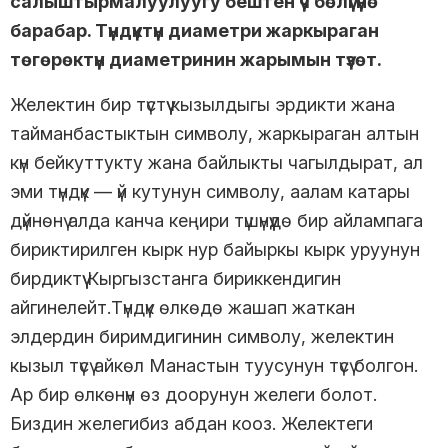
салыштырмалуулуугу бештен үч бөлүгүнө
барабар. Түндүктүн диаметри жаркыраган
төгөрөктүн диаметринин жарымын түзөт.
Желектин бир түстүү кызылдыгы эрдикти жана
тайманбастыктын символу, жаркыраган алтын
күн бейкуттукту жана байлыкты чагылдырат, ал
эми түндүк — үй кутунун символу, аалам катары
дүйнөнү алда канча кеңири түшүнүүдө бир айлампага
бириктирилген кырк нур байыркы кырк уруунун
бирдиктүү Кыргызстанга бириккендигин
айгинелейт.Түндүк өлкөдө жашап жаткан
элдердин биримдигинин символу, желектин
кызыл түсү айкөл Манастын туусунун түсү болгон.
Ар бир өлкөнүн өз доорунун желеги болот.
Биздин желегибиз абдан кооз. Желектеги