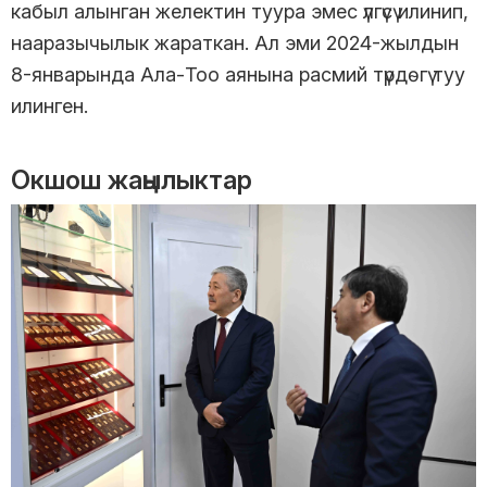
кабыл алынган желектин туура эмес үлгүсү илинип,
нааразычылык жараткан. Ал эми 2024-жылдын
8-январында Ала-Тоо аянына расмий түрдөгү туу
илинген.
Окшош жаңылыктар