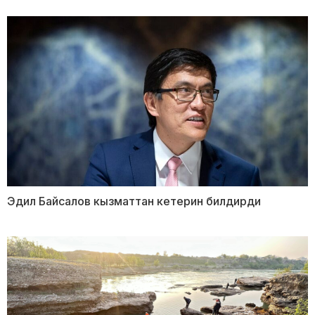
Эдил Байсалов кызматтан кетерин билдирди