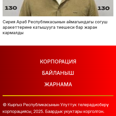
Сирия Араб Республикасынын аймагындагы согуш
аракеттерине катышууга тиешеси бар жаран
кармалды
КОРПОРАЦИЯ
БАЙЛАНЫШ
ЖАРНАМА
© Кыргыз Республикасынын Улуттук телерадиоберүү
корпорациясы, 2025. Баардык укуктары корголгон.