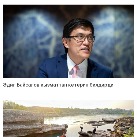
Эдил Байсалов кызматтан кетерин билдирди