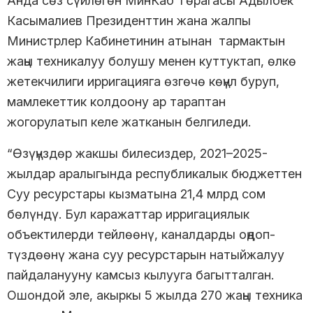
Анда сөз сүйлөгөн МинКаб Төрагасы Адылбек
Касымалиев Президенттин жана жалпы
Министрлер Кабинетинин атынан тармактын
жаңы техникалуу болушу менен куттуктап, өлкө
жетекчилиги ирригацияга өзгөчө көңүл буруп,
мамлекеттик колдоону ар тараптан
жогорулатып келе жатканын белгиледи.
“Өзүңүздөр жакшы билесиздер, 2021–2025-
жылдар аралыгында республикалык бюджеттен
Суу ресурстары кызматына 21,4 млрд сом
бөлүндү. Бул каражаттар ирригациялык
объектилерди тейлөөнү, каналдарды оңдоп-
түздөөнү жана суу ресурстарын натыйжалуу
пайдаланууну камсыз кылууга багытталган.
Ошондой эле, акыркы 5 жылда 270 жаңы техника