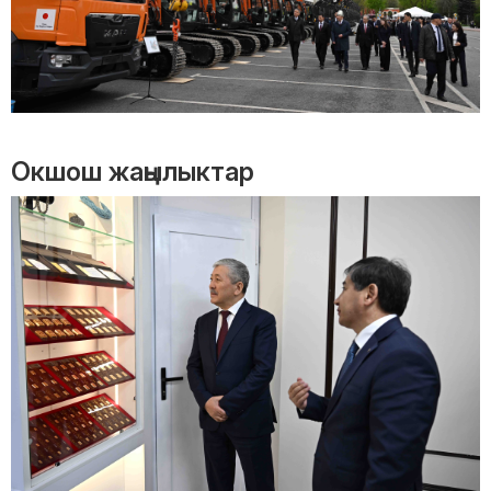
Окшош жаңылыктар