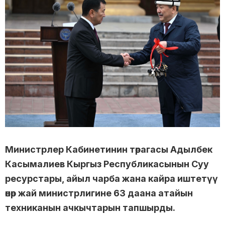
Министрлер Кабинетинин төрагасы Адылбек
Касымалиев Кыргыз Республикасынын Суу
ресурстары, айыл чарба жана кайра иштетүү
өнөр жай министрлигине 63 даана атайын
техниканын ачкычтарын тапшырды.