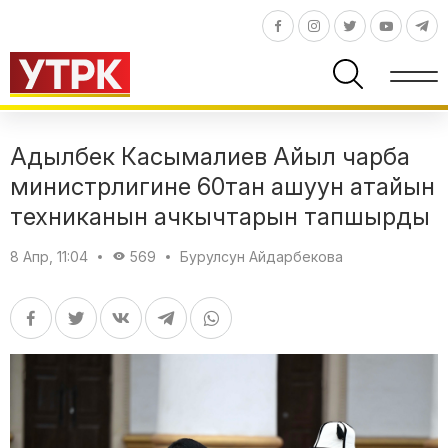
Адылбек Касымалиев Айыл чарба
министрлигине 60тан ашуун атайын
техниканын ачкычтарын тапшырды
8 Апр, 11:04
569
Бурулсун Айдарбекова