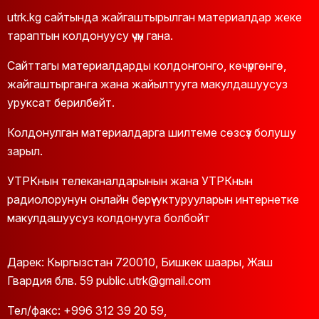
utrk.kg сайтында жайгаштырылган материалдар жеке
тараптын колдонуусу үчүн гана.
Сайттагы материалдарды колдонгонго, көчүргөнгө,
жайгаштырганга жана жайылтууга макулдашуусуз
уруксат берилбейт.
Колдонулган материалдарга шилтеме сөзсүз болушу
зарыл.
УТРКнын телеканалдарынын жана УТРКнын
радиолорунун онлайн берүү-уктурууларын интернетке
макулдашуусуз колдонууга болбойт
Дарек: Кыргызстан 720010, Бишкек шаары, Жаш
Гвардия блв. 59 public.utrk@gmail.com
Тел/факс:
+996 312 39 20 59
,