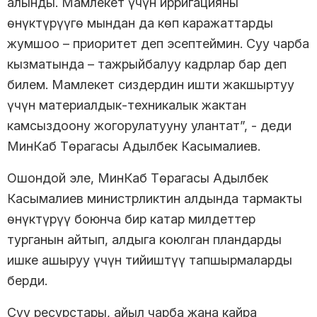
алынды. Мамлекет үчүн ирригацияны
өнүктүрүүгө мындан да көп каражаттарды
жумшоо – приоритет деп эсептеймин. Суу чарба
кызматында – тажрыйбалуу кадрлар бар деп
билем. Мамлекет сиздердин ишти жакшыртуу
үчүн материалдык-техникалык жактан
камсыздоону жогорулатууну улантат”, - деди
МинКаб Төрагасы Адылбек Касымалиев.
Ошондой эле, МинКаб Төрагасы Адылбек
Касымалиев министрликтин алдында тармакты
өнүктүрүү боюнча бир катар милдеттер
турганын айтып, алдыга коюлган пландарды
ишке ашыруу үчүн тийиштүү тапшырмаларды
берди.
Суу ресурстары, айыл чарба жана кайра