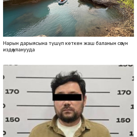
Нарын дарыясына түшүп кеткен жаш баланын сөөгүн
издөө уланууда