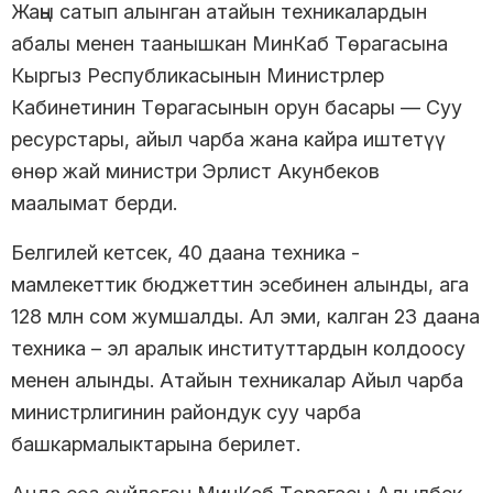
Жаңы сатып алынган атайын техникалардын
абалы менен таанышкан МинКаб Төрагасына
Кыргыз Республикасынын Министрлер
Кабинетинин Төрагасынын орун басары — Суу
ресурстары, айыл чарба жана кайра иштетүү
өнөр жай министри Эрлист Акунбеков
маалымат берди.
Белгилей кетсек, 40 даана техника -
мамлекеттик бюджеттин эсебинен алынды, ага
128 млн сом жумшалды. Ал эми, калган 23 даана
техника – эл аралык институттардын колдоосу
менен алынды. Атайын техникалар Айыл чарба
министрлигинин райондук суу чарба
башкармалыктарына берилет.