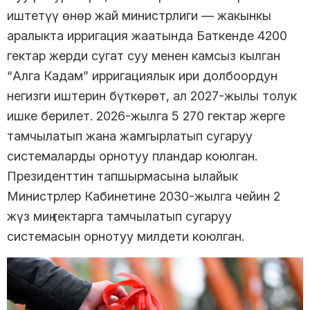
иштетүү өнөр жай министрлиги — жакынкы
аралыкта ирригация жаатында Баткенде 4200
гектар жерди сугат суу менен камсыз кылган
“Алга Кадам” ирригациялык ири долбоордун
негизги иштерин бүткөрөт, ал 2027-жылы толук
ишке берилет. 2026-жылга 5 270 гектар жерге
тамчылатып жана жамгырлатып сугаруу
системаларды орнотуу пландар коюлган.
Президенттин тапшырмасына ылайык
Министрлер Кабинетине 2030-жылга чейин 2
жүз миң гектарга тамчылатып сугаруу
системасын орнотуу милдети коюлган.