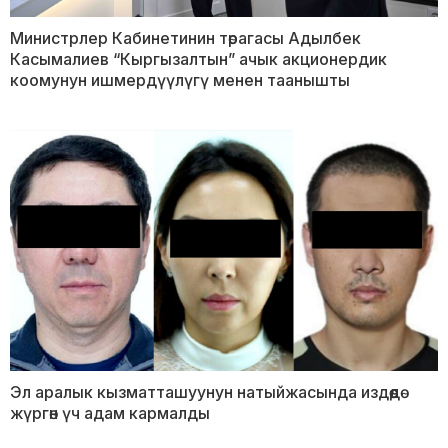
Министрлер Кабинетинин төрагасы Адылбек
Касымалиев “Кыргызалтын” ачык акционердик
коомунун ишмердүүлүгү менен таанышты
Эл аралык кызматташуунун натыйжасында издөөдө
жүргөн үч адам кармалды