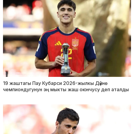
19 жаштагы Пау Кубарси 2026-жылкы Дүйнө
чемпиондугунун эң мыкты жаш оюнчусу деп аталды