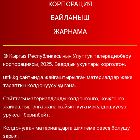
КОРПОРАЦИЯ
БАЙЛАНЫШ
ЖАРНАМА
© Кыргыз Республикасынын Улуттук телерадиоберүү
корпорациясы, 2025. Баардык укуктары корголгон.
utrk.kg сайтында жайгаштырылган материалдар жеке
тараптын колдонуусу үчүн гана.
Сайттагы материалдарды колдонгонго, көчүргөнгө,
жайгаштырганга жана жайылтууга макулдашуусуз
уруксат берилбейт.
Колдонулган материалдарга шилтеме сөзсүз болушу
зарыл.