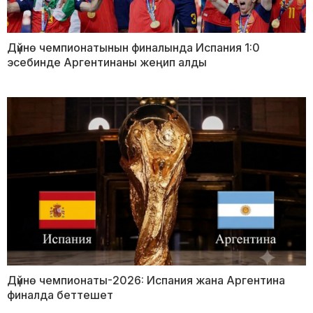
Дүйнө чемпионатынын финалында Испания 1:0
эсебинде Аргентинаны жеңип алды
Дүйнө чемпионаты-2026: Испания жана Аргентина
финалда беттешет