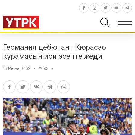
Германия дебютант Кюрасао
курамасын ири эсепте жеңди
15 Июнь, 6:59
93