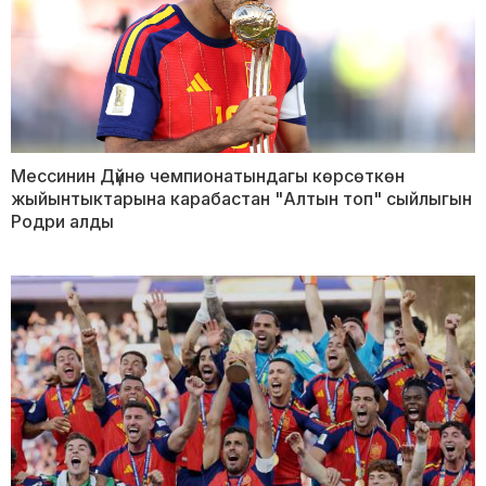
Мессинин Дүйнө чемпионатындагы көрсөткөн
жыйынтыктарына карабастан "Алтын топ" сыйлыгын
Родри алды