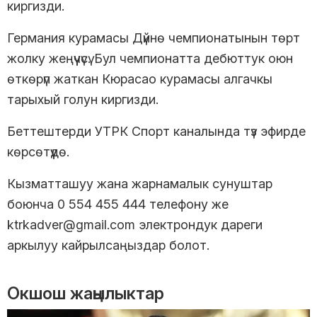
киргизди.
Германия курамасы Дүйнө чемпионатынын төрт
жолку жеңүүчүсү. Бул чемпионатта дебюттук оюн
өткөрүп жаткан Кюрасао курамасы алгачкы
тарыхый голун киргизди.
Беттештерди УТРК Спорт каналында түз эфирде
көрсөтүүдө.
Кызматташуу жана жарнамалык сунуштар
боюнча 0 554 455 444 телефону же
ktrkadver@gmail.com электрондук дареги
аркылуу кайрылсаңыздар болот.
Окшош жаңылыктар