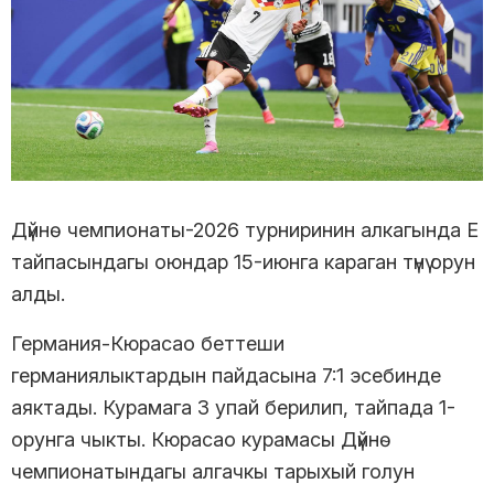
Дүйнө чемпионаты-2026 турниринин алкагында Е
тайпасындагы оюндар 15-июнга караган түнү орун
алды.
Германия-Кюрасао беттеши
германиялыктардын пайдасына 7:1 эсебинде
аяктады. Курамага 3 упай берилип, тайпада 1-
орунга чыкты. Кюрасао курамасы Дүйнө
чемпионатындагы алгачкы тарыхый голун