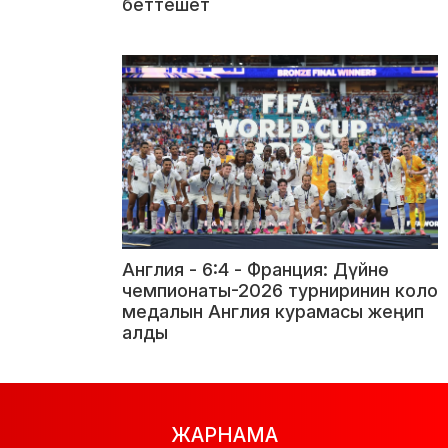
беттешет
Англия - 6:4 - Франция: Дүйнө
чемпионаты-2026 турниринин коло
медалын Англия курамасы жеңип
алды
ЖАРНАМА