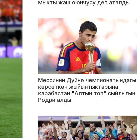
мыкты жаш оюнчусу деп аталды
Мессинин Дүйнө чемпионатындагы
көрсөткөн жыйынтыктарына
карабастан "Алтын топ" сыйлыгын
Родри алды