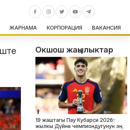
ЖАРНАМА
КОРПОРАЦИЯ
ВАКАНСИЯ
Окшош жаңылыктар
еште
19 жаштагы Пау Кубарси 2026-
жылкы Дүйнө чемпиондугунун эң