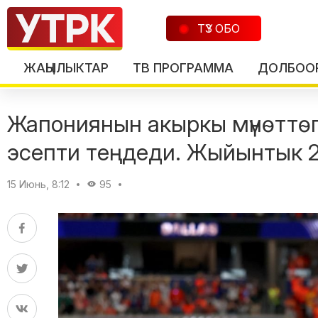
ТҮЗ ОБО
ЖАҢЫЛЫКТАР
ТВ ПРОГРАММА
ДОЛБОО
Жапониянын акыркы мүнөттөг
эсепти теңдеди. Жыйынтык 2
15 Июнь, 8:12
95