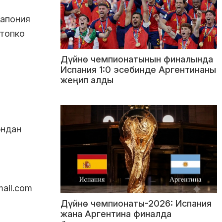
Жапония
 топко
Дүйнө чемпионатынын финалында
Испания 1:0 эсебинде Аргентинаны
жеңип алды
юндан
ail.com
Дүйнө чемпионаты-2026: Испания
жана Аргентина финалда