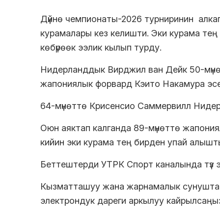
Дүйнө чемпионаты-2026 турниринин алка
курамалары кез келишти. Эки курама те
көбүрөөк ээлик кылып турду.
Нидерланддык Вирджил ван Дейк 50-мүнөт
жапониялык форвард Кэито Накамура эс
64-мүнөттө Крисенсио Саммервилл Нидер
Оюн аяктап калганда 89-мүнөттө жапония
кийин эки курама тең бирден упай алышт
Беттештерди УТРК Спорт каналында түз эф
Кызматташуу жана жарнамалык сунуштар 
электрондук дареги аркылуу кайрылсаңы