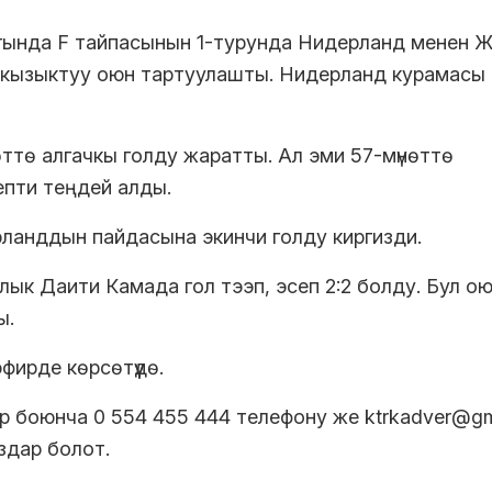
гында F тайпасынын 1-турунда Нидерланд менен 
ң кызыктуу оюн тартуулашты. Нидерланд курамасы
тө алгачкы голду жаратты. Ал эми 57-мүнөттө
епти теңдей алды.
ланддын пайдасына экинчи голду киргизди.
лык Даити Камада гол тээп, эсеп 2:2 болду. Бул о
ы.
ирде көрсөтүүдө.
боюнча 0 554 455 444 телефону же ktrkadver@gm
здар болот.