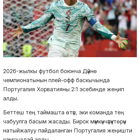
2026-жылкы футбол боюнча Дүйнө
чемпионатынын плей-офф баскычында
Португалия Хорватияны 2:1 эсебинде жеңип
алды.
Беттеш тең таймашта өтүп, эки команда тең
чабуулга басым жасады. Бирок мүмкүнчүлүктөрүн
натыйжалуу пайдаланган Португалия жеңишти
камсыздай алды.