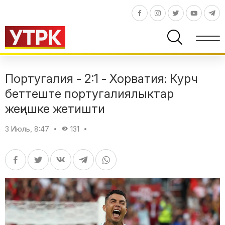
Португалия - 2:1 - Хорватия: Курч
беттеште португалиялыктар
жеңишке жетишти
3 Июль, 8:47
131