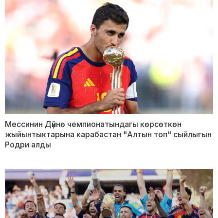
Мессинин Дүйнө чемпионатындагы көрсөткөн
жыйынтыктарына карабастан "Алтын топ" сыйлыгын
Родри алды