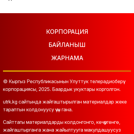
КОРПОРАЦИЯ
БАЙЛАНЫШ
ЖАРНАМА
© Кыргыз Республикасынын Улуттук телерадиоберүү
корпорациясы, 2025. Баардык укуктары корголгон.
utrk.kg сайтында жайгаштырылган материалдар жеке
тараптын колдонуусу үчүн гана.
Сайттагы материалдарды колдонгонго, көчүргөнгө,
жайгаштырганга жана жайылтууга макулдашуусуз