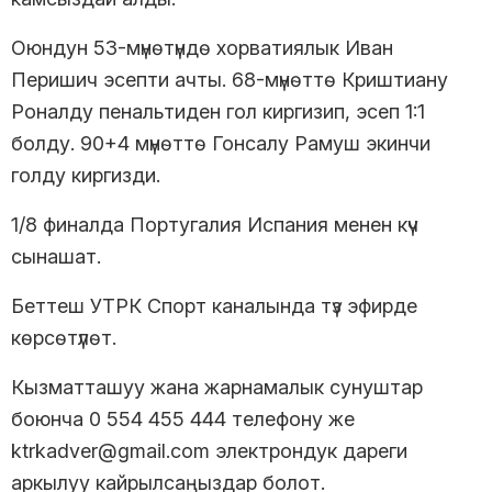
Оюндун 53-мүнөтүндө хорватиялык Иван
Перишич эсепти ачты. 68-мүнөттө Криштиану
Роналду пенальтиден гол киргизип, эсеп 1:1
болду. 90+4 мүнөттө Гонсалу Рамуш экинчи
голду киргизди.
1/8 финалда Португалия Испания менен күч
сынашат.
Беттеш УТРК Спорт каналында түз эфирде
көрсөтүлөт.
Кызматташуу жана жарнамалык сунуштар
боюнча 0 554 455 444 телефону же
ktrkadver@gmail.com электрондук дареги
аркылуу кайрылсаңыздар болот.