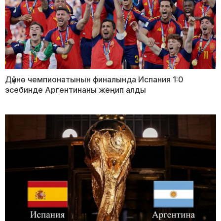
Дүйнө чемпионатынын финалында Испания 1:0
эсебинде Аргентинаны жеңип алды