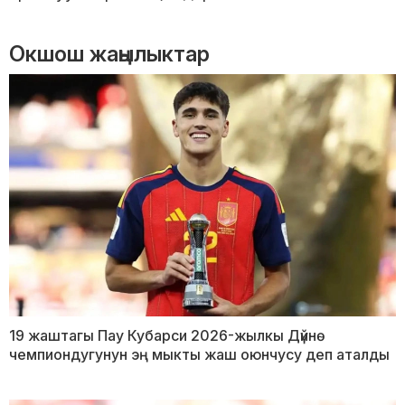
Окшош жаңылыктар
19 жаштагы Пау Кубарси 2026-жылкы Дүйнө
чемпиондугунун эң мыкты жаш оюнчусу деп аталды