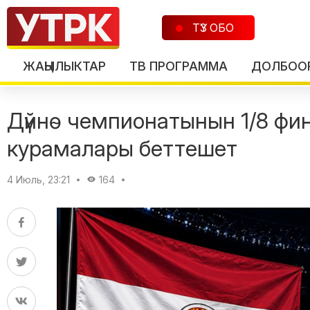
ТҮЗ ОБО
ЖАҢЫЛЫКТАР
ТВ ПРОГРАММА
ДОЛБОО
Дүйнө чемпионатынын 1/8 ф
курамалары беттешет
4 Июль, 23:21
164