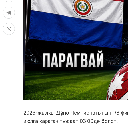
2026-жылкы Дүйнө Чемпионатынын 1/8 фи
июлга караган түнү саат 03:00дө болот.