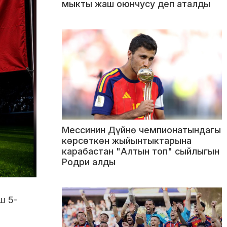
мыкты жаш оюнчусу деп аталды
Мессинин Дүйнө чемпионатындагы
көрсөткөн жыйынтыктарына
карабастан "Алтын топ" сыйлыгын
Родри алды
ш 5-