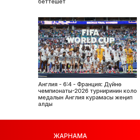
беттешет
Англия - 6:4 - Франция: Дүйнө
чемпионаты-2026 турниринин коло
медалын Англия курамасы жеңип
алды
ЖАРНАМА