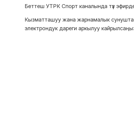
Беттеш УТРК Спорт каналында түз эфирде
Кызматташуу жана жарнамалык сунуштар 
электрондук дареги аркылуу кайрылсаңы