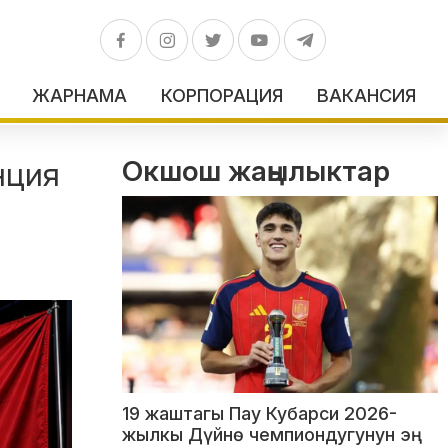
ЖАРНАМА
КОРПОРАЦИЯ
ВАКАНСИЯ
Окшош жаңылыктар
нция
19 жаштагы Пау Кубарси 2026-
жылкы Дүйнө чемпиондугунун эң