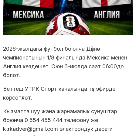
2026-жылдагы футбол боюнча Дүйнө
чемпионатынын 1/8 финалында Мексика менен
Англия кездешет. Оюн 6-июлда саат 06:00дө
болот.
Беттеш УТРК Спорт каналында түз эфирде
көрсөтүлөт.
Кызматташуу жана жарнамалык сунуштар
боюнча 0 554 455 444 телефону же
ktrkadver@gmail.com электрондук дареги