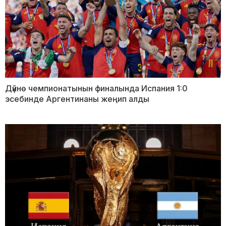
Дүйнө чемпионатынын финалында Испания 1:0
эсебинде Аргентинаны жеңип алды