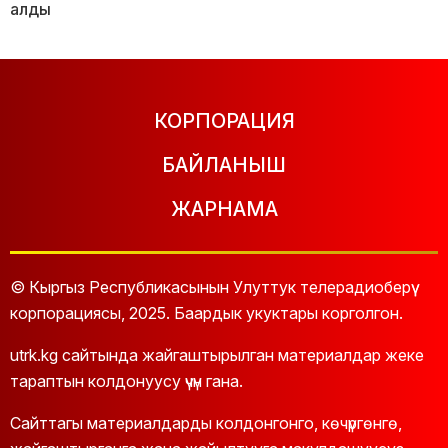
алды
КОРПОРАЦИЯ
БАЙЛАНЫШ
ЖАРНАМА
© Кыргыз Республикасынын Улуттук телерадиоберүү
корпорациясы, 2025. Баардык укуктары корголгон.
utrk.kg сайтында жайгаштырылган материалдар жеке
тараптын колдонуусу үчүн гана.
Сайттагы материалдарды колдонгонго, көчүргөнгө,