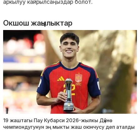
аркылуу кайрылсаңыздар болот.
Окшош жаңылыктар
19 жаштагы Пау Кубарси 2026-жылкы Дүйнө
чемпиондугунун эң мыкты жаш оюнчусу деп аталды