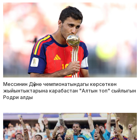
Мессинин Дүйнө чемпионатындагы көрсөткөн
жыйынтыктарына карабастан "Алтын топ" сыйлыгын
Родри алды