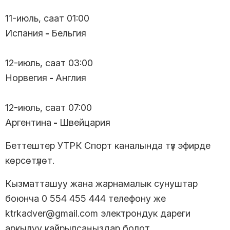
11-июль, саат 01:00
Испания
-
Бельгия
12-июль, саат 03:00
Норвегия
-
Англия
12-июль, саат 07:00
Аргентина
-
Швейцария
Беттештер УТРК Спорт каналында түз эфирде
көрсөтүлөт.
Кызматташуу жана жарнамалык сунуштар
боюнча 0 554 455 444 телефону же
ktrkadver@gmail.com электрондук дареги
аркылуу кайрылсаңыздар болот.