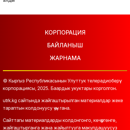
КОРПОРАЦИЯ
БАЙЛАНЫШ
ЖАРНАМА
© Кыргыз Республикасынын Улуттук телерадиоберүү
корпорациясы, 2025. Баардык укуктары корголгон.
utrk.kg сайтында жайгаштырылган материалдар жеке
тараптын колдонуусу үчүн гана.
Сайттагы материалдарды колдонгонго, көчүргөнгө,
жайгаштырганга жана жайылтууга макулдашуусуз