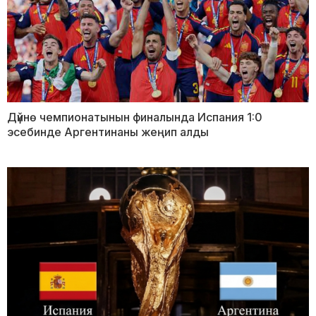
Дүйнө чемпионатынын финалында Испания 1:0
эсебинде Аргентинаны жеңип алды