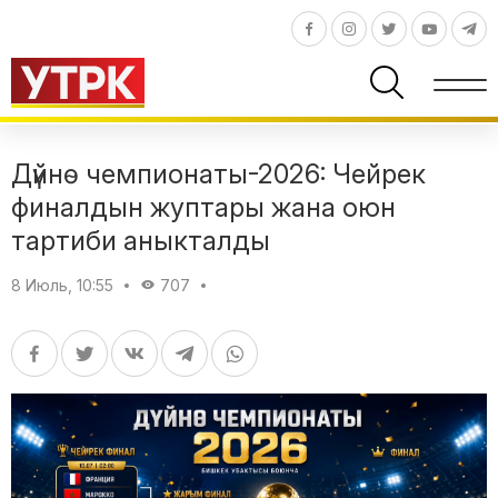
Дүйнө чемпионаты-2026: Чейрек
финалдын жуптары жана оюн
тартиби аныкталды
8 Июль, 10:55
707