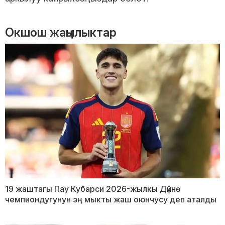
Окшош жаңылыктар
19 жаштагы Пау Кубарси 2026-жылкы Дүйнө
чемпиондугунун эң мыкты жаш оюнчусу деп аталды