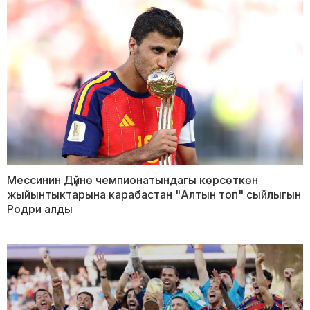
Мессинин Дүйнө чемпионатындагы көрсөткөн
жыйынтыктарына карабастан "Алтын топ" сыйлыгын
Родри алды