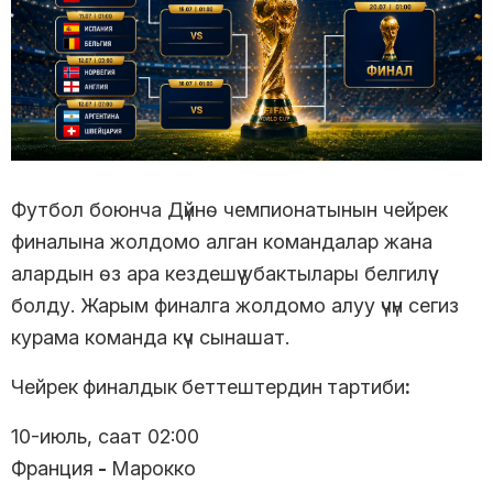
Футбол боюнча Дүйнө чемпионатынын чейрек
финалына жолдомо алган командалар жана
алардын өз ара кездешүү убактылары белгилүү
болду. Жарым финалга жолдомо алуу үчүн сегиз
курама команда күч сынашат.
Чейрек
финалдык
беттештердин
тартиби
:
10-июль, саат 02:00
Франция
-
Марокко