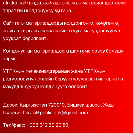
utrk.kg сайтында жайгаштырылган материалдар жеке
тараптын колдонуусу үчүн гана.
Сайттагы материалдарды колдонгонго, көчүргөнгө,
жайгаштырганга жана жайылтууга макулдашуусуз
уруксат берилбейт.
Колдонулган материалдарга шилтеме сөзсүз болушу
зарыл.
УТРКнын телеканалдарынын жана УТРКнын
радиолорунун онлайн берүү-уктурууларын интернетке
макулдашуусуз колдонууга болбойт
Дарек: Кыргызстан 720010, Бишкек шаары, Жаш
Гвардия блв. 59 public.utrk@gmail.com
Тел/факс:
+996 312 39 20 59
,