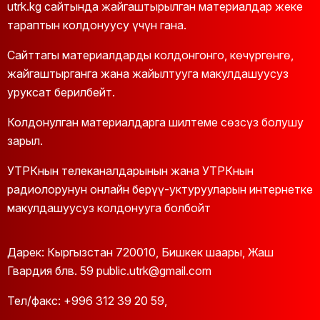
15:00
Новости
utrk.kg сайтында жайгаштырылган материалдар жеке
тараптын колдонуусу үчүн гана.
15:10
Блудные дети. Сериал. 5-я серия
Сайттагы материалдарды колдонгонго, көчүргөнгө,
16:00
Айымдар
жайгаштырганга жана жайылтууга макулдашуусуз
уруксат берилбейт.
16:30
Рух азык
Колдонулган материалдарга шилтеме сөзсүз болушу
16:50
Кыргызстандын энергетикасы. Ролик
зарыл.
17:00
Жаңылыктар
УТРКнын телеканалдарынын жана УТРКнын
радиолорунун онлайн берүү-уктурууларын интернетке
17:10
Сөздөн ишке
макулдашуусуз колдонууга болбойт
17:35
Аймактар. Талас
Дарек: Кыргызстан 720010, Бишкек шаары, Жаш
17:55
Манас илимде
Гвардия блв. 59 public.utrk@gmail.com
18:15
Катардагы каарман
Тел/факс:
+996 312 39 20 59
,