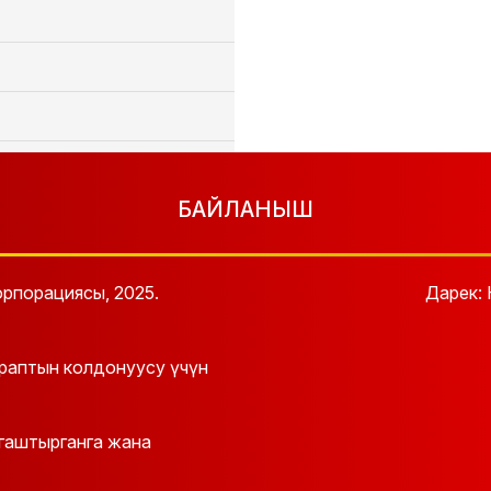
БАЙЛАНЫШ
рпорациясы, 2025.
Дарек: 
мийла (кайталоо)
араптын колдонуусу үчүн
йгаштырганга жана