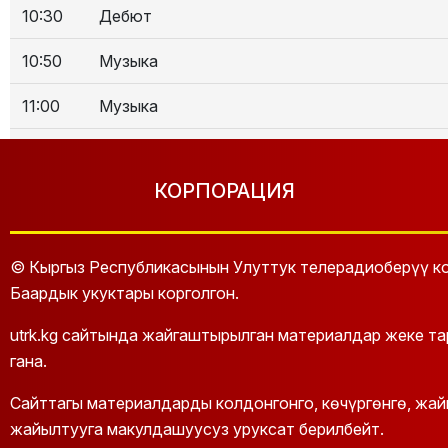
10:30
Дебют
10:50
Музыка
11:00
Музыка
12:00
Музыка
КОРПОРАЦИЯ
13:00
Шырылдаң
13:30
Музыка
© Кыргыз Республикасынын Улуттук телерадиоберүү ко
14:00
Биз экөөбүз Баястан Мамбеталиев жана Жа
Баардык укуктары корголгон.
14:15
Музыка
utrk.kg сайтында жайгаштырылган материалдар жеке т
гана.
15:00
Музыка
Сайттагы материалдарды колдонгонго, көчүргөнгө, жа
16:00
Музыка
жайылтууга макулдашуусуз уруксат берилбейт.