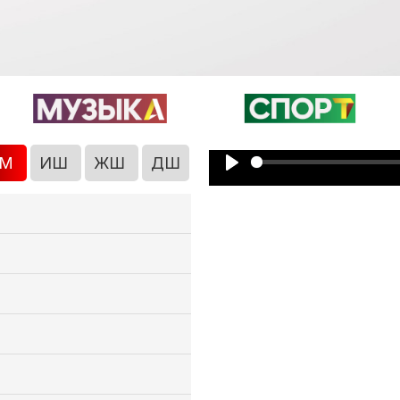
ЖМ
ИШ
ЖШ
ДШ
Play