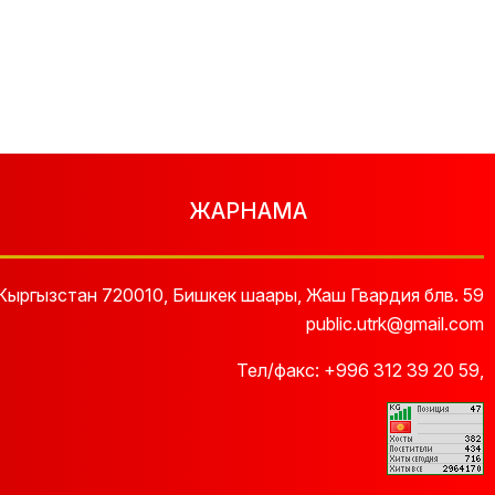
ЖАРНАМА
Кыргызстан 720010, Бишкек шаары, Жаш Гвардия блв. 59
public.utrk@gmail.com
Тел/факс:
+996 312 39 20 59
,