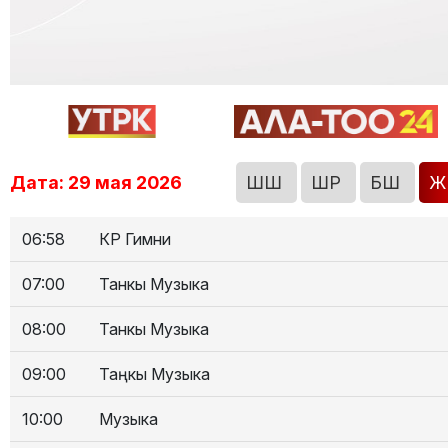
Дата: 29 мая 2026
ШШ
ШР
БШ
06:58
КР Гимни
07:00
Танкы Музыка
08:00
Танкы Музыка
09:00
Таңкы Музыка
10:00
Музыка