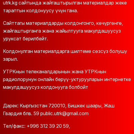
utrk.kg сайтында жайгаштырылган материалдар жеке
19:00
Музыка
тараптын колдонуусу үчүн гана.
22:00
Антракт
Сайттагы материалдарды колдонгонго, көчүргөнгө,
жайгаштырганга жана жайылтууга макулдашуусуз
22:15
“Музыка plus” музыкалык ток-шоу
уруксат берилбейт.
(кайталоо)
Колдонулган материалдарга шилтеме сөзсүз болушу
23:15
Музыка
зарыл.
00:00
Сахна
УТРКнын телеканалдарынын жана УТРКнын
радиолорунун онлайн берүү-уктурууларын интернетке
01:00
Дебют
макулдашуусуз колдонууга болбойт
01:20
Түнкү музыкалар
Дарек: Кыргызстан 720010, Бишкек шаары, Жаш
Гвардия блв. 59 public.utrk@gmail.com
Тел/факс:
+996 312 39 20 59
,