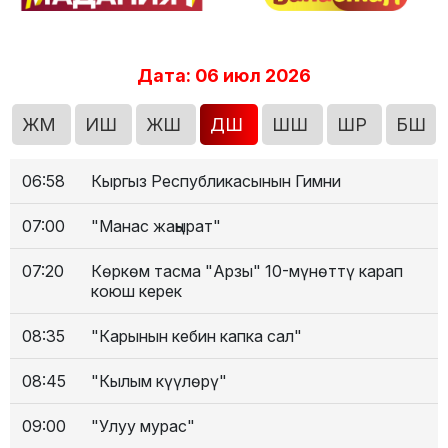
Дата: 06 июл 2026
ЖМ
ИШ
ЖШ
ДШ
ШШ
ШР
БШ
06:58
Кыргыз Республикасынын Гимни
07:00
"Манас жаңырат"
07:20
Көркөм тасма "Арзы" 10-мүнөттү карап
коюш керек
08:35
"Карынын кебин капка сал"
08:45
"Кылым күүлөрү"
09:00
"Улуу мурас"