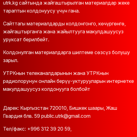
utrk.kg сайтында жайгаштырылган материалдар жеке
тараптын колдонуусу үчүн гана.
16:00
"Манас жаңырат"
Сайттагы материалдарды колдонгонго, көчүргөнгө,
16:20
"Рух азык"
жайгаштырганга жана жайылтууга макулдашуусуз
уруксат берилбейт.
16:40
Документальный фильм "Ашыке"
Колдонулган материалдарга шилтеме сөзсүз болушу
17:00
Айымдар
зарыл.
17:30
Устат-шакирт
УТРКнын телеканалдарынын жана УТРКнын
радиолорунун онлайн берүү-уктурууларын интернетке
18:00
Документальный фильм Бакен Кыдыкеева
макулдашуусуз колдонууга болбойт
18:20
Ыр түнөк
Дарек: Кыргызстан 720010, Бишкек шаары, Жаш
18:40
"Манас жаңырат"
Гвардия блв. 59 public.utrk@gmail.com
19:00
Кыргыз сериал Тайган 2-сезон 1-бөлүм
Тел/факс:
+996 312 39 20 59
,