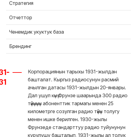
Стратегия
Отчеттор
Ченемдик укуктук база
Брендинг
31-
Корпорациянын тарыхы 1931-жылдан
башталат. Кыргыз радиосунун расмий
31
ачылган датасы 1931-жылдын 20-январы.
Дал ушул күнү Фрунзе шаарында 300 радио
түйүнүнүн абоненттик тармагы менен 25
километрге созулган радио түйүн толугу
менен ишке берилген. 1930-жылы
Фрунзеде стандарттуу радио туйунунун
курулушу башталып, 1931-жылы ал толук