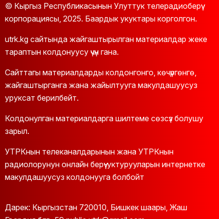
директору болуп дайындалган. Байкоочу
© Кыргыз Республикасынын Улуттук телерадиоберүү
кеңештин төрагалыгына акын,
корпорациясы, 2025. Баардык укуктары корголгон.
тележурналист Абды Сатаров шайланды.
utrk.kg сайтында жайгаштырылган материалдар жеке
тараптын колдонуусу үчүн гана.
Сайттагы материалдарды колдонгонго, көчүргөнгө,
жайгаштырганга жана жайылтууга макулдашуусуз
уруксат берилбейт.
Колдонулган материалдарга шилтеме сөзсүз болушу
зарыл.
УТРКнын телеканалдарынын жана УТРКнын
радиолорунун онлайн берүү-уктурууларын интернетке
макулдашуусуз колдонууга болбойт
Дарек: Кыргызстан 720010, Бишкек шаары, Жаш