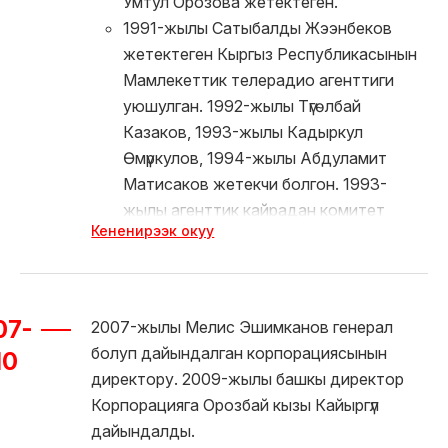
Умтул Орозова жетектеген.
телестудия имараты курулган.
1991-жылы Сатыбалды Жээнбеков
жетектеген Кыргыз Республикасынын
Мамлекеттик телерадио агенттиги
уюшулган. 1992-жылы Түгөлбай
Казаков, 1993-жылы Кадыркул
Өмүркулов, 1994-жылы Абдуламит
Матисаков жетекчи болгон. 1993-
жылы агенттик кайрадан комитет
Кененирээк окуу
болуп кайра түзүлгөн. 1995-жылы кыргыз
телевидениеси таңкы “Замана”
студиясы менен толукталган.
07-
2007-жылы Мелис Эшимканов генерал
болуп дайындалган корпорациясынын
10
директору. 2009-жылы башкы директор
Корпорацияга Орозбай кызы Кайыргүл
дайындалды.