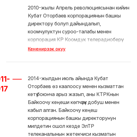
2010-жылы Апрель революциясынан кийин
Кубат Оторбаев корпорациянын башкы
директору болуп дайындалып,
коомчулуктун суроо-талабы менен
корпорация КР Коомдук телерадиоберүү
корпорациясы статусуна ээ болгон.
Кененирээк окуу
Коомдук телерадиоберүү корпорациясы
жөнүндө буйрукка Кыргыз
Республикасынын Президенти кол койду.
11-
2014-жылдын июль айында Кубат
2010-жылы Коомдук телерадиоберүү
Оторбаев өз каалоосу менен кызматтан
корпорациясынын Байкоочу кеңеши
17
кетүү боюнча арыз жазып, аны КТРКнын
шайланып, анын курамына 15 мүчө кирген.
Байкоочу кеңеши көпчүлүк добуш менен
Байкоочу кеңештин төрайымы болуп
кабыл алган. Байкоочу кеңеш
Эльвира Сариева шайланды.
корпорациянын башкы директорунун
Корпорациянын башкы директорлук
милдетин ошол кезде ЭлТР
кызматына сынак жарыяланып, 2010-
телеканалынын жетекчиси кызматын
жылдын декабрь айында анын жыйынтыгы