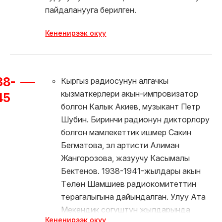
пайдаланууга берилген.
Совет бийлигинин жылдарында Кыргыз
Кененирээк окуу
радиосу кыргыз элинин турмушунда
албетте зор роль ойногон. Ал массалык
маалымат каражаттарынын башка түрлөрү
38-
Кыргыз радиосунун алгачкы
сыяктуу эле үгүт-насаат куралы катары иш
кызматкерлери акын-импровизатор
алып барып, идеологиялык жактан
45
болгон Калык Акиев, музыкант Петр
шыктандырган, бирок ошого карабастан
Шубин. Биринчи радионун дикторлору
керектүү маалыматтарды алып жүргөн,
болгон мамлекеттик ишмер Сакин
өлкөнүн таң калыштуу маданий көп түрдүүлүгүн
Бегматова, эл артисти Алиман
угармандарга жеткирген радио болгон.
Жангорозова, жазуучу Касымалы
Мурастарды сактоо улуу Совет елкесу
Бектенов. 1938-1941-жылдары акын
кулагандан кийин Кыргыз радиосунун
Төлөн Шамшиев радиокомитеттин
маанилуу жана башкы милдети болуп
төрагалыгына дайындалган. Улуу Ата
калды. Эгемендүүлүктүн 20 жылында Кыргыз
Мекендик согуштун жылдарында
радиосу өнүгүп, өркүндөтүлүп, өзүнүн негизги
Кененирээк окуу