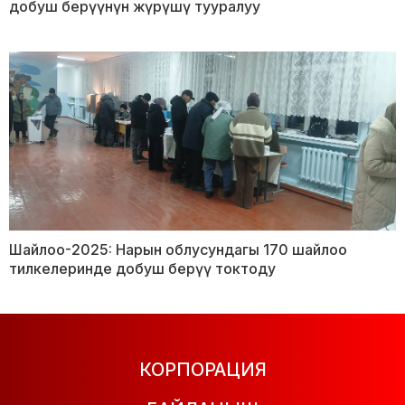
добуш берүүнүн жүрүшү тууралуу
Шайлоо-2025: Нарын облусундагы 170 шайлоо
тилкелеринде добуш берүү токтоду
КОРПОРАЦИЯ