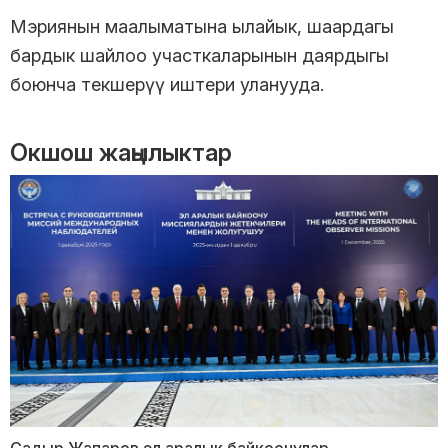
Мэриянын маалыматына ылайык, шаардагы
бардык шайлоо участкаларынын даярдыгы
боюнча текшерүү иштери уланууда.
Окшош жаңылыктар