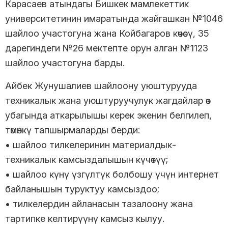
Карасаев атындагы Бишкек мамлекеттик
университетинин имаратында жайгашкан №1046
шайлоо участогуна жана Койбагаров көчөсү, 35
дарегиндеги №26 мектепте орун алган №1123
шайлоо участогуна барды.
Айбек Жунушалиев шайлоону уюштурууда
техникалык жана уюштуруучулук жагдайлар өз
убагында аткарылышы керек экенин белгилеп,
төмөнкү тапшырмаларды берди:
• шайлоо тилкелеринин материалдык-
техникалык камсыздалышын күчөтүү;
• шайлоо күнү үзгүлтүк болбошу үчүн интернет
байланышын туруктуу камсыздоо;
• тилкелердин айланасын тазалоону жана
тартипке келтирүүнү камсыз кылуу.