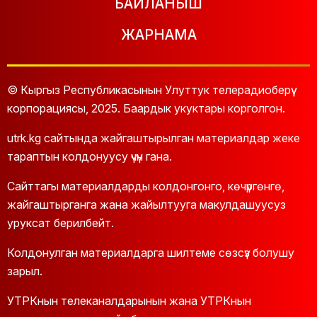
БАЙЛАНЫШ
ЖАРНАМА
© Кыргыз Республикасынын Улуттук телерадиоберүү
корпорациясы, 2025. Баардык укуктары корголгон.
utrk.kg сайтында жайгаштырылган материалдар жеке
тараптын колдонуусу үчүн гана.
Сайттагы материалдарды колдонгонго, көчүргөнгө,
жайгаштырганга жана жайылтууга макулдашуусуз
уруксат берилбейт.
Колдонулган материалдарга шилтеме сөзсүз болушу
зарыл.
УТРКнын телеканалдарынын жана УТРКнын