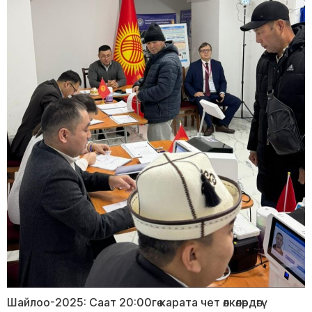
Шайлоо-2025: Саат 20:00гө карата чет өлкөлөрдөгү