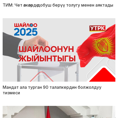
ТИМ: Чет өлкөлөрдө добуш берүү толугу менен аяктады
Мандат ала турган 90 талапкердин болжолдуу
тизмеси