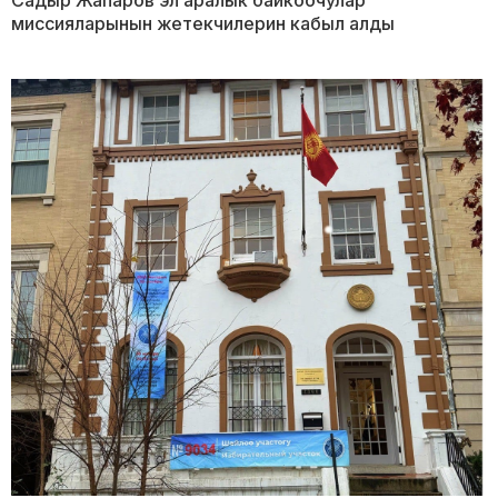
Садыр Жапаров эл аралык байкоочулар
миссияларынын жетекчилерин кабыл алды