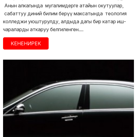
Анын алкагында мугалимдерге атайын окутуулар,
сабаттуу диний билим берүү максатында теология
колледжи уюштурулду, алдыда дагы бир катар иш-
чараларды аткаруу белгиленген....
КЕНЕНИРЕК