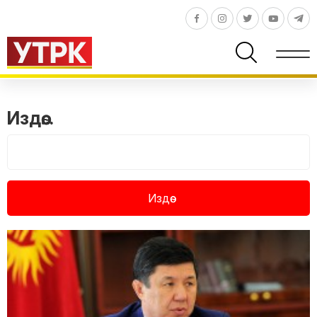
Издөө...
Издөө