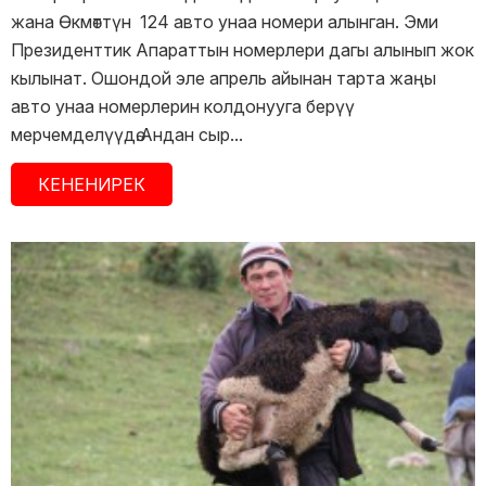
жана Өкмөттүн 124 авто унаа номери алынган. Эми
Президенттик Апараттын номерлери дагы алынып жок
кылынат. Ошондой эле апрель айынан тарта жаңы
авто унаа номерлерин колдонууга берүү
мерчемделүүдө.Андан сыр...
КЕНЕНИРЕК