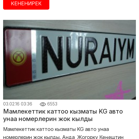
КЕНЕНИРЕК
03.02.16 03:36
6553
Мамлекеттик каттоо кызматы KG авто
унаа номерлерин жок кылды
Мамлекеттик каттоо кызматы KG авто унаа
номерлерин жок кылды. Анда Жогорку Кеңештин