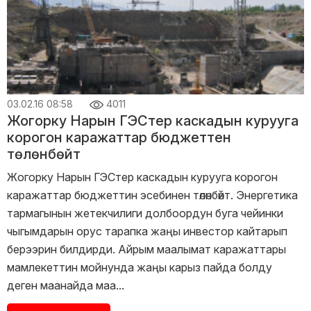
03.02.16 08:58
4011
Жогорку Нарын ГЭСтер каскадын курууга
корогон каражаттар бюджеттен
төлөнбөйт
Жогорку Нарын ГЭСтер каскадын курууга корогон
каражаттар бюджеттин эсебинен төлөнбөйт. Энергетика
тармагынын жетекчилиги долбоордун буга чейинки
чыгымдарын орус тарапка жаңы инвестор кайтарып
берээрин билдирди. Айрым маалымат каражаттары
мамлекеттин мойнунда жаңы карыз пайда болду
деген маанайда маа...