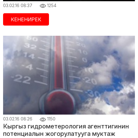
03.02.16 08:37
1254
КЕНЕНИРЕК
03.02.16 08:26
1150
Кыргыз гидрометерология агенттигинин
потенциалын жогорулатууга муктаж