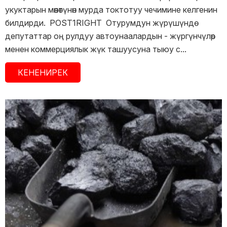
укуктарын мөөнөтүнөн мурда токтотуу чечимине келгенин
билдирди. POST1RIGHT Отурумдун жүрүшүндө
депутаттар оң рулдуу автоунаалардын - жүргүнчүлөр
менен коммерциялык жүк ташуусуна тыюу с...
КЕНЕНИРЕК