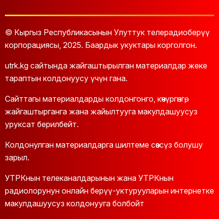
© Кыргыз Республикасынын Улуттук телерадиоберүү
корпорациясы, 2025. Баардык укуктары корголгон.
utrk.kg сайтында жайгаштырылган материалдар жеке
тараптын колдонуусу үчүн гана.
Сайттагы материалдарды колдонгонго, көчүргөнгө,
жайгаштырганга жана жайылтууга макулдашуусуз
уруксат берилбейт.
Колдонулган материалдарга шилтеме сөзсүз болушу
зарыл.
УТРКнын телеканалдарынын жана УТРКнын
радиолорунун онлайн берүү-уктурууларын интернетке
макулдашуусуз колдонууга болбойт