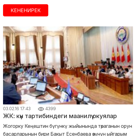
КЕНЕНИРЕК
03.02.16 17:43
4399
ЖК: күн тартибиндеги маанилүү окуялар
Жогорку Кеңештин бүгүнкү жыйынында төраганын орун
басарларынын бири Бакыт Есенбаева өзүнүн ыйгарым