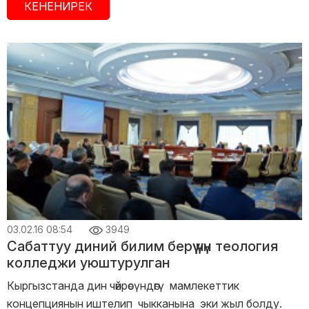
КЕНЕНИРЕК
03.02.16 08:54
3949
Сабаттуу диний билим берүү үчүн теология
колледжи уюштурулган
Кыргызстанда дин чөйрөсүндөгү мамлекеттик
концепциянын иштелип чыкканына эки жыл болду.