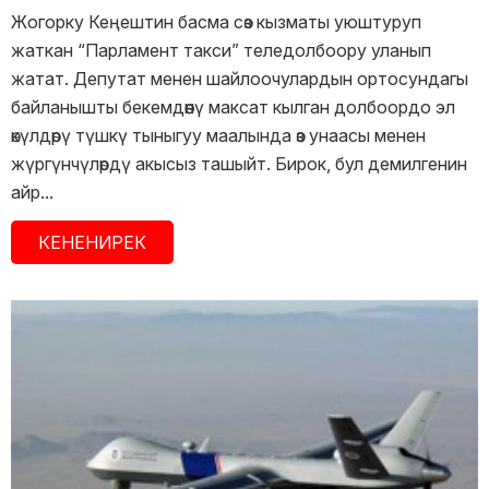
Жогорку Кеңештин басма сөз кызматы уюштуруп
жаткан “Парламент такси” теледолбоору уланып
жатат. Депутат менен шайлоочулардын ортосундагы
байланышты бекемдөөнү максат кылган долбоордо эл
өкүлдөрү түшкү тыныгуу маалында өз унаасы менен
жүргүнчүлөрдү акысыз ташыйт. Бирок, бул демилгенин
айр...
КЕНЕНИРЕК