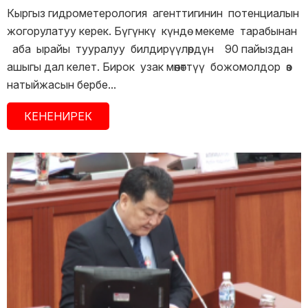
Кыргыз гидрометерология агенттигинин потенциалын
жогорулатуу керек. Бүгүнкү күндө мекеме тарабынан
аба ырайы тууралуу билдирүүлөрдүн 90 пайыздан
ашыгы дал келет. Бирок узак мөөнөттүү божомолдор өз
натыйжасын бербе...
КЕНЕНИРЕК