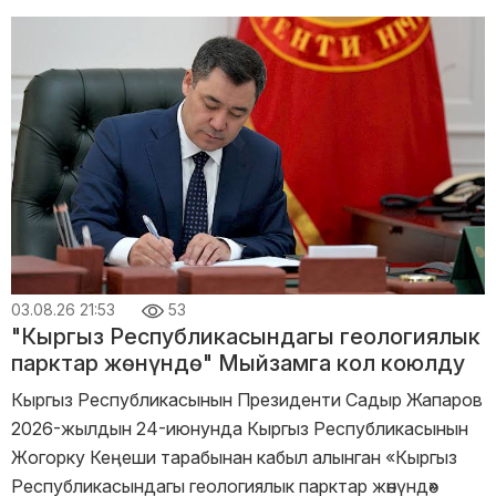
03.08.26 21:53
53
"Кыргыз Республикасындагы геологиялык
парктар жөнүндө" Мыйзамга кол коюлду
Кыргыз Республикасынын Президенти Садыр Жапаров
2026-жылдын 24-июнунда Кыргыз Республикасынын
Жогорку Кеңеши тарабынан кабыл алынган «Кыргыз
Республикасындагы геологиялык парктар жөнүндө»