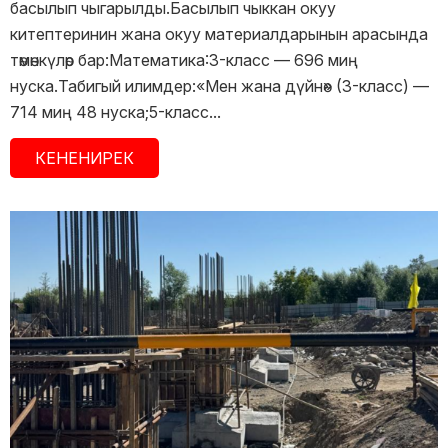
басылып чыгарылды.Басылып чыккан окуу
китептеринин жана окуу материалдарынын арасында
төмөнкүлөр бар:Математика:3-класс — 696 миң
нуска.Табигый илимдер:«Мен жана дүйнө» (3-класс) —
714 миң 48 нуска;5-класс...
КЕНЕНИРЕК