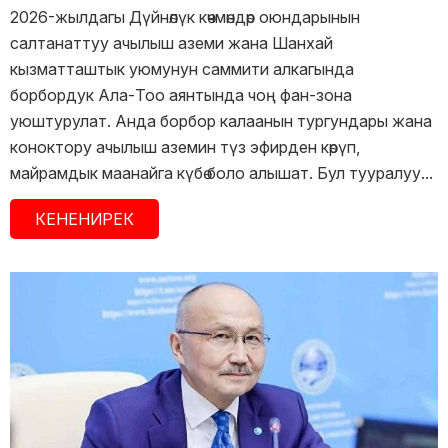
2026-жылдагы Дүйнөлүк көчмөндөр оюндарынын
салтанаттуу ачылыш аземи жана Шанхай
кызматташтык уюмунун саммити алкагында
борбордук Ала-Тоо аянтында чоң фан-зона
уюштурулат. Анда борбор калаанын тургундары жана
коноктору ачылыш аземин түз эфирден көрүп,
майрамдык маанайга күбө боло алышат. Бул тууралуу...
КЕНЕНИРЕК