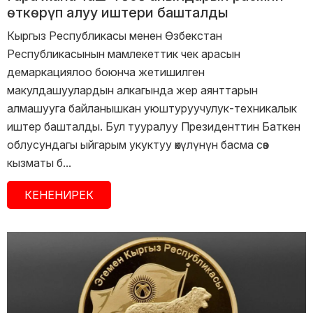
өткөрүп алуу иштери башталды
Кыргыз Республикасы менен Өзбекстан
Республикасынын мамлекеттик чек арасын
демаркациялоо боюнча жетишилген
макулдашуулардын алкагында жер аянттарын
алмашууга байланышкан уюштуруучулук-техникалык
иштер башталды. Бул тууралуу Президенттин Баткен
облусундагы ыйгарым укуктуу өкүлүнүн басма сөз
кызматы б...
КЕНЕНИРЕК