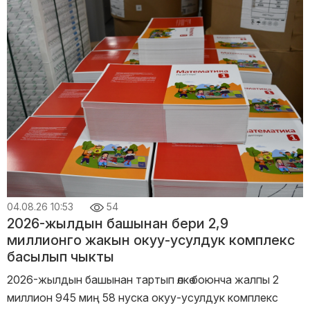
04.08.26 10:53
54
2026-жылдын башынан бери 2,9
миллионго жакын окуу-усулдук комплекс
басылып чыкты
2026-жылдын башынан тартып өлкө боюнча жалпы 2
миллион 945 миң 58 нуска окуу-усулдук комплекс