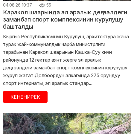
04.08.26 10:37
55
Каракол шаарында эл аралык деңгээлдеги
заманбап спорт комплексинин курулушу
башталды
Кыргыз Республикасынын Курулуш, архитектура жана
турак жай-коммуналдык чарба министрлиги
тарабынан Каракол шаарынын Кашка-Суу кичи
районунда 12 гектар аянт жерге эл аралык
деңгээлдеги заманбап спорт комплексинин курулушу
жүрүп жатат.Долбоордун алкагында 275 орундуу
спорт интернаты, эл аралык стандар...
КЕНЕНИРЕК