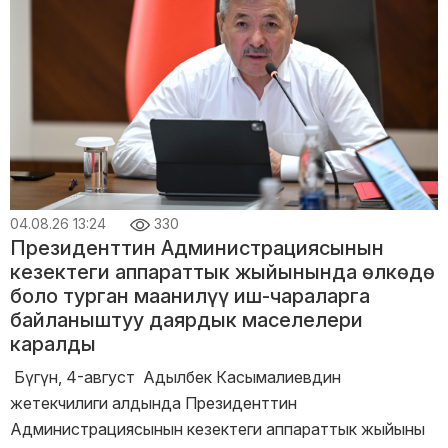
04.08.26 13:24
330
Президенттин Администрациясынын
кезектеги аппараттык жыйынында өлкөдө
боло турган маанилүү иш-чараларга
байланыштуу даярдык маселелери
каралды
Бүгүн, 4-август Адылбек Касымалиевдин
жетекчилиги алдында Президенттин
Администрациясынын кезектеги аппараттык жыйыны