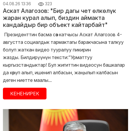
04.08.26 13:36
323
Аскат Алагозов: "Бир дагы чет өлкөлүк
жаран курал алып, биздин аймакта
кандайдыр бир объект кайтарбайт"
Президенттин басма сөз катчысы Аскат Алагозов 4-
августта социалдык тармактагы баракчасына талкуу
болуп жаткан видео тууралуу пикирин
жазды. Билдирүүнүн тексти:"Урматтуу
кыргызстандыктар! Бул жигиттин видеосун башкалар
да көрүп алып, ишенип албасын, жаңылып калбасын
деген ниетте маалы...
КЕНЕНИРЕК