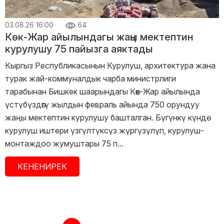
03.08.26 16:00
64
Көк-Жар айылындагы жаңы мектептин
курулушу 75 пайызга аяктады
Кыргыз Республикасынын Курулуш, архитектура жана
турак жай-коммуналдык чарба министрлиги
тарабынан Бишкек шаарындагы Көк-Жар айылында
үстүбүздөгү жылдын февраль айында 750 орундуу
жаңы мектептин курулушу башталган. Бүгүнкү күндө
курулуш иштери үзгүлтүксүз жүргүзүлүп, курулуш-
монтаждоо жумуштары 75 п...
КЕНЕНИРЕК