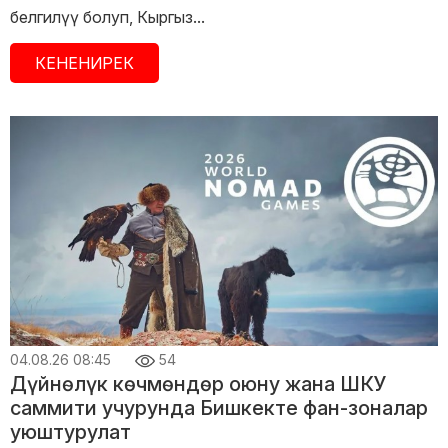
белгилүү болуп, Кыргыз...
КЕНЕНИРЕК
04.08.26 08:45
54
Дүйнөлүк көчмөндөр оюну жана ШКУ
саммити учурунда Бишкекте фан-зоналар
уюштурулат