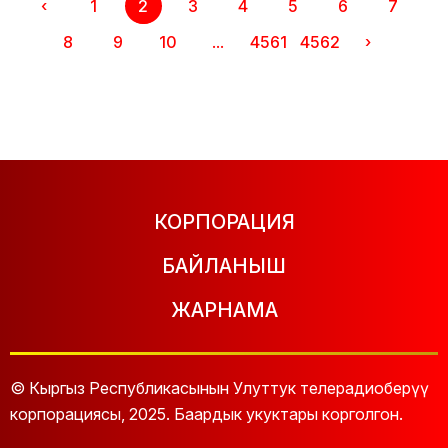
‹
1
2
3
4
5
6
7
8
9
10
...
4561
4562
›
КОРПОРАЦИЯ
БАЙЛАНЫШ
ЖАРНАМА
© Кыргыз Республикасынын Улуттук телерадиоберүү
корпорациясы, 2025. Баардык укуктары корголгон.