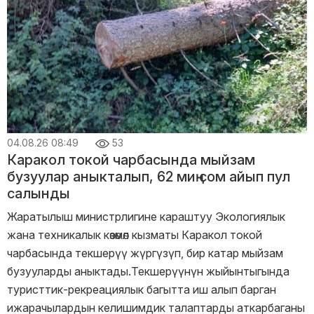
04.08.26 08:49
53
Каракол токой чарбасында мыйзам
бузуулар аныкталып, 62 миң сом айып пул
салынды
Жаратылыш министрлигине караштуу Экологиялык
жана техникалык көзөмөл кызматы Каракол токой
чарбасында текшерүү жүргүзүп, бир катар мыйзам
бузууларды аныктады.Текшерүүнүн жыйынтыгында
туристтик-рекреациялык багытта иш алып барган
ижарачылардын келишимдик талаптарды аткарбаганы