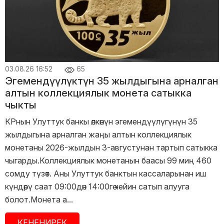
03.08.26 16:52
65
Эгемендүүлүктүн 35 жылдыгына арналган
алтын коллекциялык монета сатыкка
чыкты
КРнын Улуттук банкы өлкөнүн эгемендүүлүгүнүн 35
жылдыгына арналган жаңы алтын коллекциялык
монетаны 2026-жылдын 3-августунан тартып сатыкка
чыгарды.Коллекциялык монетанын баасы 99 миң 460
сомду түзөт. Аны Улуттук банктын кассаларынан иш
күндөрү саат 09:00дөн 14:00гө чейин сатып алууга
болот.Монета а...
КЕНЕНИРЕК