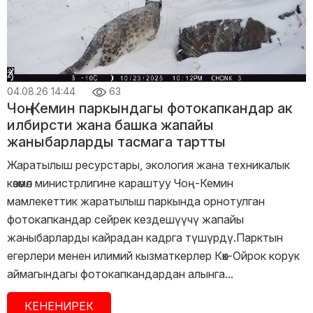
04.08.26 14:44
63
Чоң-Кемин паркындагы фотокапкандар ак
илбирсти жана башка жапайы
жаныбарларды тасмага тартты
Жаратылыш ресурстары, экология жана техникалык
көзөмөл министрлигине караштуу Чоң-Кемин
мамлекеттик жаратылыш паркында орнотулган
фотокапкандар сейрек кездешүүчү жапайы
жаныбарларды кайрадан кадрга түшүрдү.Парктын
егерлери менен илимий кызматкерлер Көк-Ойрок корук
аймагындагы фотокапкандардан алынга...
КЕНЕНИРЕК