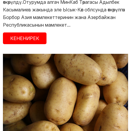
өткөрүлдү.Отурумда алгач МинКаб Төрагасы Адылбек
Касымалиев жакында эле Ысык-Көл облсунда өткөрүлгөн
Борбор Азия мамлекеттеринин жана Азербайжан
Республикасынын мамлекет...
КЕНЕНИРЕК