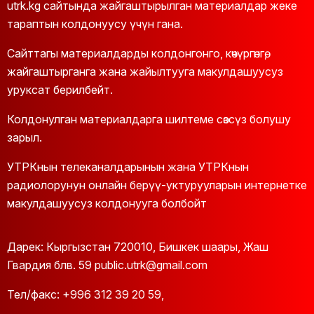
utrk.kg сайтында жайгаштырылган материалдар жеке
тараптын колдонуусу үчүн гана.
Сайттагы материалдарды колдонгонго, көчүргөнгө,
жайгаштырганга жана жайылтууга макулдашуусуз
уруксат берилбейт.
Колдонулган материалдарга шилтеме сөзсүз болушу
зарыл.
УТРКнын телеканалдарынын жана УТРКнын
радиолорунун онлайн берүү-уктурууларын интернетке
макулдашуусуз колдонууга болбойт
Дарек: Кыргызстан 720010, Бишкек шаары, Жаш
Гвардия блв. 59 public.utrk@gmail.com
Тел/факс:
+996 312 39 20 59
,