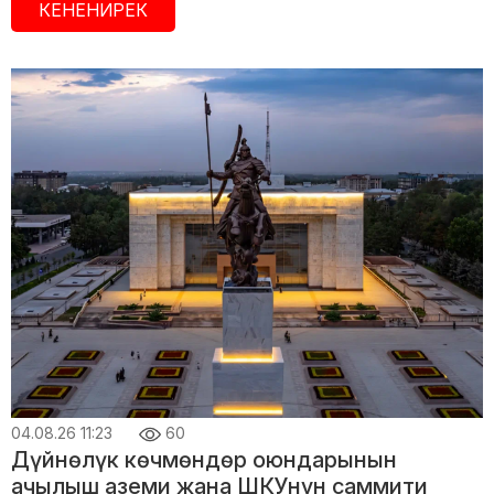
КЕНЕНИРЕК
04.08.26 11:23
60
Дүйнөлүк көчмөндөр оюндарынын
ачылыш аземи жана ШКУнун саммити