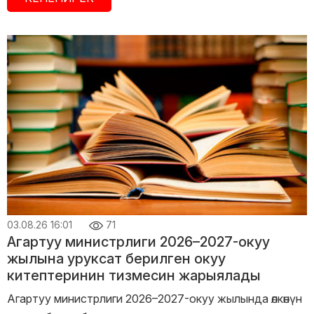
03.08.26 16:01
71
Агартуу министрлиги 2026–2027-окуу
жылына уруксат берилген окуу
китептеринин тизмесин жарыялады
Агартуу министрлиги 2026–2027-окуу жылында өлкөнүн