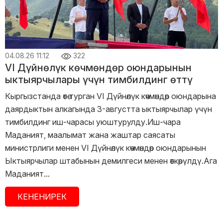
04.08.26 11:12
322
VI Дүйнөлүк көчмөндөр оюндарынын
ыктыярчылары үчүн тимбилдинг өттү
Кыргызстанда өтө турган VI Дүйнөлүк көчмөндөр оюндарына
даярдыктын алкагында 3-августта ыктыярчылар үчүн
тимбилдинг иш-чарасы уюштурулду.Иш-чара
Маданият, маалымат жана жаштар саясаты
министрлиги менен VI Дүйнөлүк көчмөндөр оюндарынын
Ыктыярчылар штабынын демилгеси менен өткөрүлдү.Ага
Маданият...
КЕНЕНИРЕК