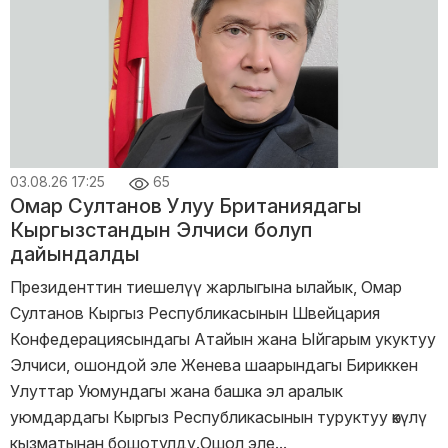
03.08.26 17:25
65
Омар Султанов Улуу Британиядагы
Кыргызстандын Элчиси болуп
дайындалды
Президенттин тиешелүү жарлыгына ылайык, Омар
Султанов Кыргыз Республикасынын Швейцария
Конфедерациясындагы Атайын жана Ыйгарым укуктуу
Элчиси, ошондой эле Женева шаарындагы Бириккен
Улуттар Уюмундагы жана башка эл аралык
уюмдардагы Кыргыз Республикасынын туруктуу өкүлү
кызматынан бошотулду.Ошол эле...