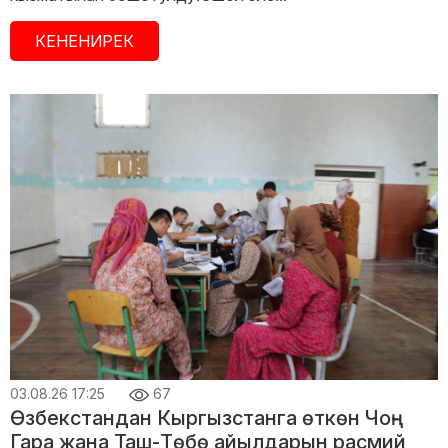
КЕНЕНИРЕК
03.08.26 17:25
67
Өзбекстандан Кыргызстанга өткөн Чоң-
Гара жана Таш-Төбө айылдарын расмий