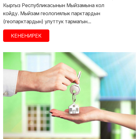
Кыргыз Республикасынын Мыйзамына кол
койду. Мыйзам геологиялык парктардын
(геопарктардын) улуттук тармагын...
КЕНЕНИРЕК