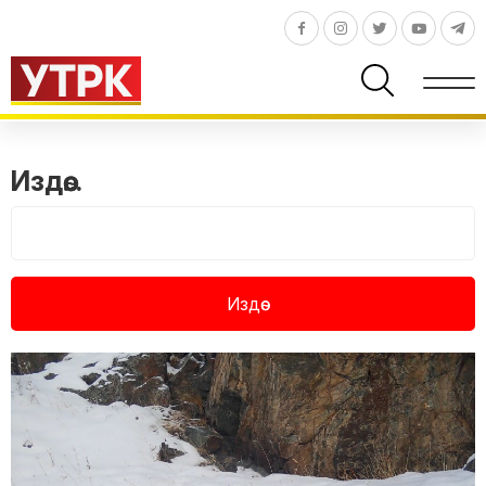
Издөө...
Издөө