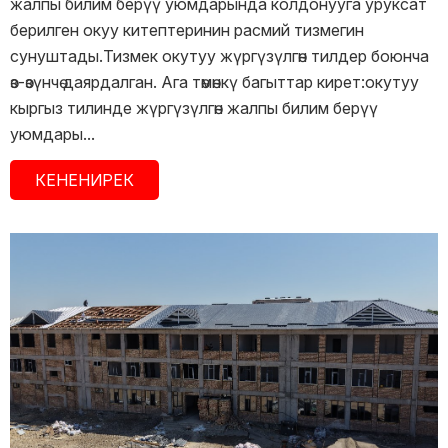
жалпы билим берүү уюмдарында колдонууга уруксат
берилген окуу китептеринин расмий тизмегин
сунуштады.Тизмек окутуу жүргүзүлгөн тилдер боюнча
өз-өзүнчө даярдалган. Ага төмөнкү багыттар кирет:окутуу
кыргыз тилинде жүргүзүлгөн жалпы билим берүү
уюмдары...
КЕНЕНИРЕК