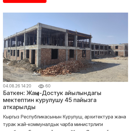
04.08.26 14:20
60
Баткен: Жаңы-Достук айылындагы
мектептин курулушу 45 пайызга
аткарылды
Кыргыз Республикасынын Курулуш, архитектура жана
турак жай-коммуналдык чарба министрлиги