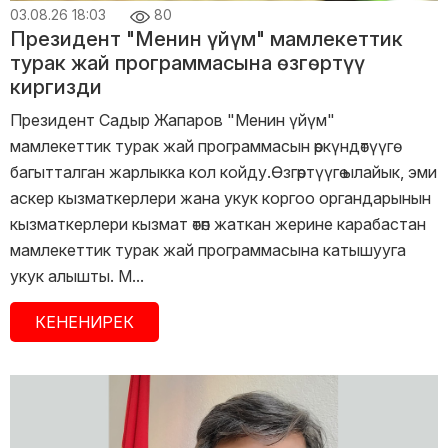
03.08.26 18:03
80
Президент "Менин үйүм" мамлекеттик
турак жай программасына өзгөртүү
киргизди
Президент Садыр Жапаров "Менин үйүм"
мамлекеттик турак жай программасын өркүндөтүүгө
багытталган жарлыкка кол койду.Өзгөртүүгө ылайык, эми
аскер кызматкерлери жана укук коргоо органдарынын
кызматкерлери кызмат өтөп жаткан жерине карабастан
мамлекеттик турак жай программасына катышууга
укук алышты. М...
КЕНЕНИРЕК