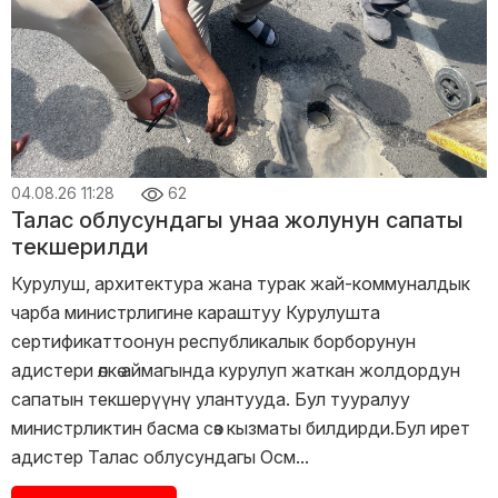
04.08.26 11:28
62
Талас облусундагы унаа жолунун сапаты
текшерилди
Курулуш, архитектура жана турак жай-коммуналдык
чарба министрлигине караштуу Курулушта
сертификаттоонун республикалык борборунун
адистери өлкө аймагында курулуп жаткан жолдордун
сапатын текшерүүнү улантууда. Бул тууралуу
министрликтин басма сөз кызматы билдирди.Бул ирет
адистер Талас облусундагы Осм...