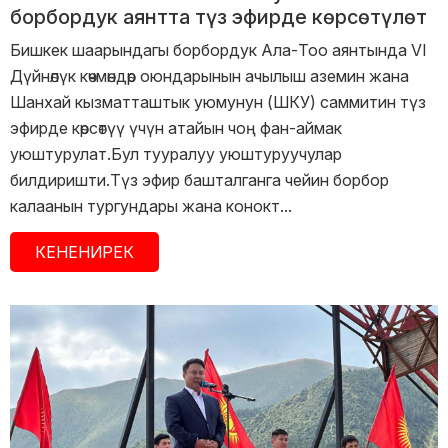
борбордук аянтта түз эфирде көрсөтүлөт
Бишкек шаарындагы борбордук Ала-Тоо аянтында VI
Дүйнөлүк көчмөндөр оюндарынын ачылыш аземин жана
Шанхай кызматташтык уюмунун (ШКУ) саммитин түз
эфирде көрсөтүү үчүн атайын чоң фан-аймак
уюштурулат.Бул тууралуу уюштуруучулар
билдиришти.Түз эфир башталганга чейин борбор
калаанын тургундары жана конокт...
КЕНЕНИРЕК