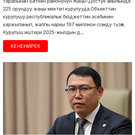
тарабынан Баткен районунун Жаңы-Достук айылында
225 орундуу жаңы мектеп курулууда.Объекттин
курулушу республикалык бюджеттин эсебинен
каржыланып, жалпы наркы 197 миллион сомду түзөт.
Курулуш иштери 2025-жылдын д...
КЕНЕНИРЕК