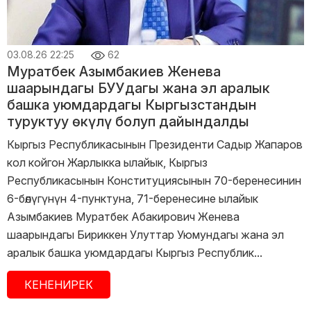
03.08.26 22:25
62
Муратбек Азымбакиев Женева
шаарындагы БУУдагы жана эл аралык
башка уюмдардагы Кыргызстандын
туруктуу өкүлү болуп дайындалды
Кыргыз Республикасынын Президенти Садыр Жапаров
кол койгон Жарлыкка ылайык, Кыргыз
Республикасынын Конституциясынын 70-беренесинин
6-бөлүгүнүн 4-пунктуна, 71-беренесине ылайык
Азымбакиев Муратбек Абакирович Женева
шаарындагы Бириккен Улуттар Уюмундагы жана эл
аралык башка уюмдардагы Кыргыз Республик...
КЕНЕНИРЕК