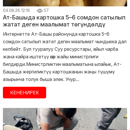
04.08.26 12:16
57
Ат-Башыда картошка 5–6 сомдон сатылып
жатат деген маалымат төгүндөлдү
Интернетте Ат-Башы районунда картошка 5–6
сомдон сатылып жатат деген маалымат чындыкка дал
келбейт. Бул тууралуу Суу ресурстары, айыл чарба
жана кайра иштетүү өнөр жайы министрлиги
билдирди.Министрликтин маалыматына ылайык, Ат-
Башыда жергиликтүү картошканын жаңы түшүмү
азырынча толук быша элек. Учур...
КЕНЕНИРЕК