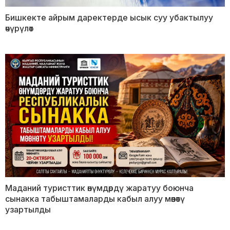
Бишкекте айрым даректерде ысык суу убактылуу
өчүрүлөт
Маданий туристтик өнүмдөрдү жаратуу боюнча
сынакка табыштамаларды кабыл алуу мөөнөтү
узартылды