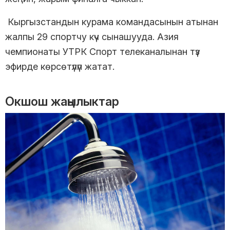
Кыргызстандын курама командасынын атынан
жалпы 29 спортчу күч сынашууда. Азия
чемпионаты УТРК Спорт телеканалынан түз
эфирде көрсөтүлүп жатат.
Окшош жаңылыктар