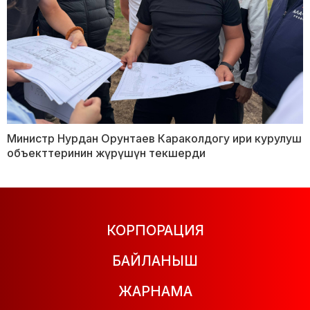
Министр Нурдан Орунтаев Караколдогу ири курулуш
объекттеринин жүрүшүн текшерди
КОРПОРАЦИЯ
БАЙЛАНЫШ
ЖАРНАМА