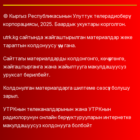
© Кыргыз Республикасынын Улуттук телерадиоберүү
корпорациясы, 2025. Баардык укуктары корголгон.
utrk.kg сайтында жайгаштырылган материалдар жеке
тараптын колдонуусу үчүн гана.
Сайттагы материалдарды колдонгонго, көчүргөнгө,
жайгаштырганга жана жайылтууга макулдашуусуз
уруксат берилбейт.
Колдонулган материалдарга шилтеме сөзсүз болушу
зарыл.
УТРКнын телеканалдарынын жана УТРКнын
радиолорунун онлайн берүү-уктурууларын интернетке
макулдашуусуз колдонууга болбойт