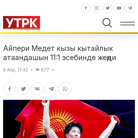
Айпери Медет кызы кытайлык
атаандашын 11:1 эсебинде жеңди
8 Апр, 17:42
677