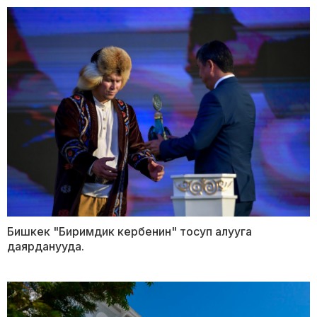
Бишкек "Биримдик кербенин" тосуп алууга
даярданууда.