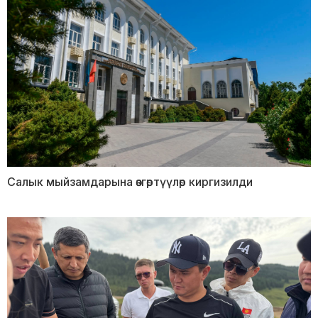
Салык мыйзамдарына өзгөртүүлөр киргизилди