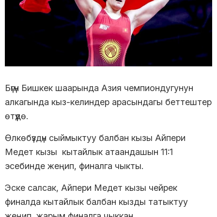
Бүгүн Бишкек шаарында Азия чемпиондугунун
алкагында кыз-келиндер арасындагы беттештер
өтүүдө.
Өлкөбүздүн сыймыктуу балбан кызы Айпери
Медет кызы кытайлык атаандашын 11:1
эсебинде жеңип, финалга чыкты.
Эске салсак, Айпери Медет кызы чейрек
финалда кытайлык балбан кызды татыктуу
жеңип, жарым финалга чыккан.