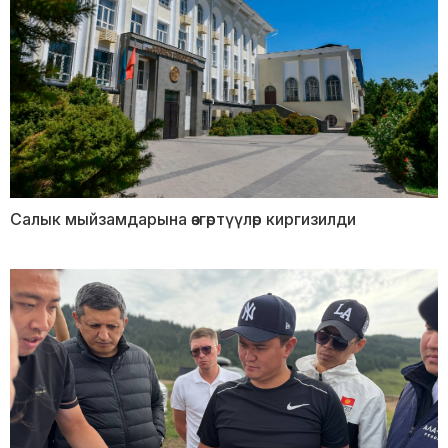
Салык мыйзамдарына өзгөртүүлөр киргизилди