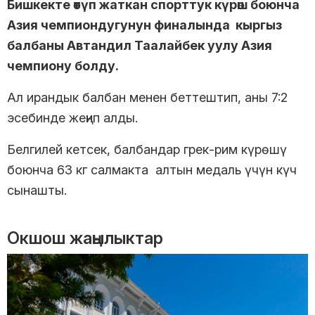
Бишкекте өтүп жаткан спорттук күрөш боюнча
Азия чемпиондугунун финалында кыргыз
балбаны Автандил Таалайбек уулу Азия
чемпиону болду.
Ал ирандык балбан менен беттештип, аны 7:2
эсебинде жеңип алды.
Белгилей кетсек, балбандар грек-рим күрөшү
боюнча 63 кг салмакта алтын медаль үчүн күч
сынашты.
Окшош жаңылыктар