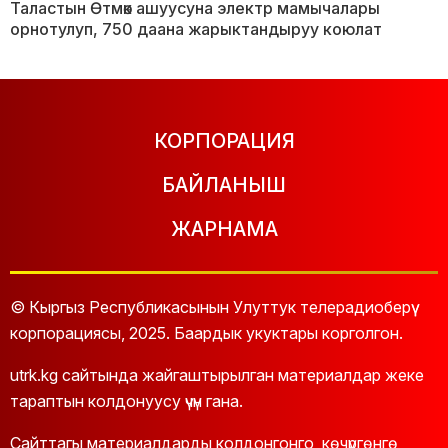
Таластын Өтмөк ашуусуна электр мамычалары
орнотулуп, 750 даана жарыктандыруу коюлат
КОРПОРАЦИЯ
БАЙЛАНЫШ
ЖАРНАМА
© Кыргыз Республикасынын Улуттук телерадиоберүү
корпорациясы, 2025. Баардык укуктары корголгон.
utrk.kg сайтында жайгаштырылган материалдар жеке
тараптын колдонуусу үчүн гана.
Сайттагы материалдарды колдонгонго, көчүргөнгө,