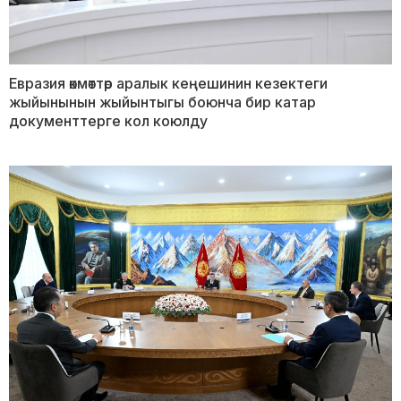
Евразия өкмөттөр аралык кеңешинин кезектеги
жыйынынын жыйынтыгы боюнча бир катар
документтерге кол коюлду