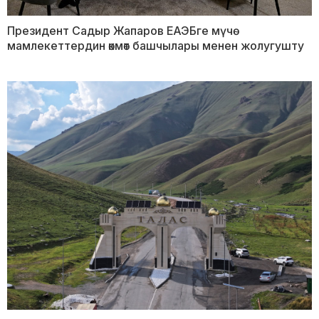
Президент Садыр Жапаров ЕАЭБге мүчө
мамлекеттердин өкмөт башчылары менен жолугушту