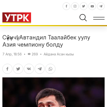
Сүйүнчү! Автандил Таалайбек уулу
Азия чемпиону болду
7 Апр, 18:56
269
Айдана Асан кызы