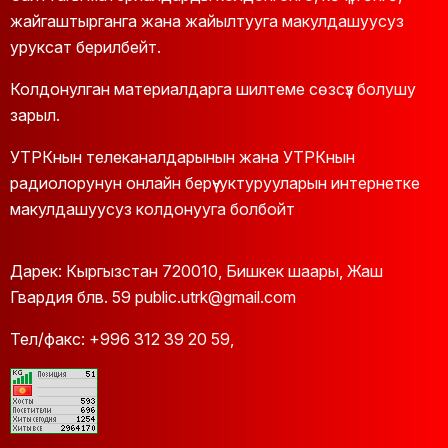
жайгаштырганга жана жайылтууга макулдашуусуз
уруксат берилбейт.
Колдонулган материалдарга шилтеме сөзсүз болушу
зарыл.
УТРКнын телеканалдарынын жана УТРКнын
радиолорунун онлайн берүү-уктурууларын интернетке
макулдашуусуз колдонууга болбойт
Дарек: Кыргызстан 720010, Бишкек шаары, Жаш
Гвардия блв. 59 public.utrk@gmail.com
Тел/факс:
+996 312 39 20 59
,