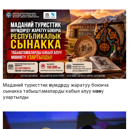
Маданий туристтик өнүмдөрдү жаратуу боюнча
сынакка табыштамаларды кабыл алуу мөөнөтү
узартылды