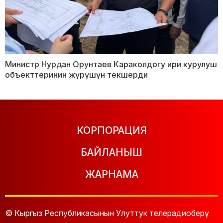
Министр Нурдан Орунтаев Караколдогу ири курулуш
объекттеринин жүрүшүн текшерди
КОРПОРАЦИЯ
БАЙЛАНЫШ
ЖАРНАМА
© Кыргыз Республикасынын Улуттук телерадиоберүү