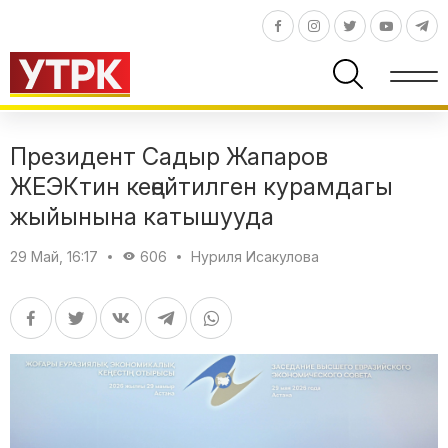
Президент Садыр Жапаров
ЖЕЭКтин кеңейтилген курамдагы
жыйынына катышууда
29 Май, 16:17
606
Нуриля Исакулова