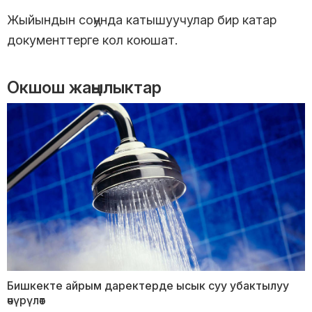
Жыйындын соңунда катышуучулар бир катар
документтерге кол коюшат.
Окшош жаңылыктар
Бишкекте айрым даректерде ысык суу убактылуу
өчүрүлөт