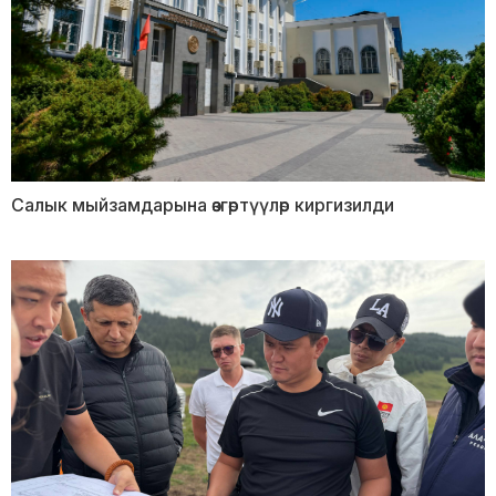
Салык мыйзамдарына өзгөртүүлөр киргизилди