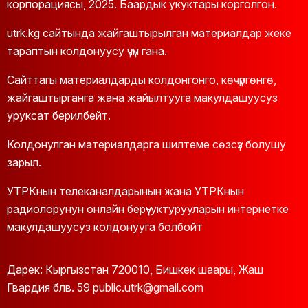
корпорациясы, 2025. Баардык укуктары корголгон.
utrk.kg сайтында жайгаштырылган материалдар жеке
тараптын колдонуусу үчүн гана.
Сайттагы материалдарды колдонгонго, көчүргөнгө,
жайгаштырганга жана жайылтууга макулдашуусуз
уруксат берилбейт.
Колдонулган материалдарга шилтеме сөзсүз болушу
зарыл.
УТРКнын телеканалдарынын жана УТРКнын
радиолорунун онлайн берүү-уктурууларын интернетке
макулдашуусуз колдонууга болбойт
Дарек: Кыргызстан 720010, Бишкек шаары, Жаш
Гвардия блв. 59 public.utrk@gmail.com