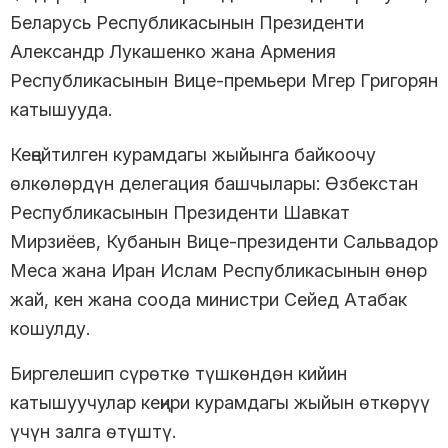
Беларусь Республикасынын Президенти
Александр Лукашенко жана Армения
Республикасынын Вице-премьери Мгер Григорян
катышууда.
Кеңейтилген курамдагы жыйынга байкоочу
өлкөлөрдүн делегация башчылары: Өзбекстан
Республикасынын Президенти Шавкат
Мирзиёев, Кубанын Вице-президенти Сальвадор
Меса жана Иран Ислам Республикасынын өнөр
жай, кен жана соода министри Сейед Атабак
кошулду.
Биргелешип сүрөткө түшкөндөн кийин
катышуучулар кеңири курамдагы жыйын өткөрүү
үчүн залга өтүштү.