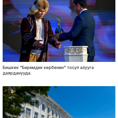
Бишкек "Биримдик кербенин" тосуп алууга
даярданууда.