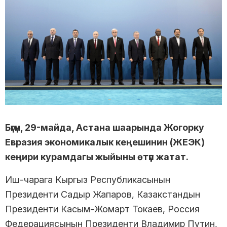
Бүгүн, 29-майда, Астана шаарында Жогорку
Евразия экономикалык кеңешинин (ЖЕЭК)
кеңири курамдагы жыйыны өтүп жатат.
Иш-чарага Кыргыз Республикасынын
Президенти Садыр Жапаров, Казакстандын
Президенти Касым-Жомарт Токаев, Россия
Федерациясынын Президенти Владимир Путин,