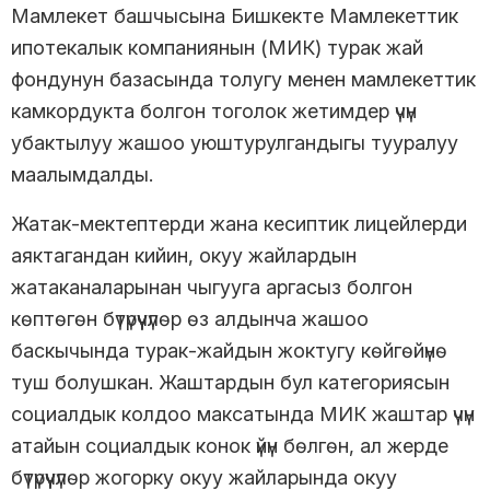
Мамлекет башчысына Бишкекте Мамлекеттик
ипотекалык компаниянын (МИК) турак жай
фондунун базасында толугу менен мамлекеттик
камкордукта болгон тоголок жетимдер үчүн
убактылуу жашоо уюштурулгандыгы тууралуу
маалымдалды.
Жатак-мектептерди жана кесиптик лицейлерди
аяктагандан кийин, окуу жайлардын
жатаканаларынан чыгууга аргасыз болгон
көптөгөн бүтүрүүчүлөр өз алдынча жашоо
баскычында турак-жайдын жоктугу көйгөйүнө
туш болушкан. Жаштардын бул категориясын
социалдык колдоо максатында МИК жаштар үчүн
атайын социалдык конок үйүн бөлгөн, ал жерде
бүтүрүүчүлөр жогорку окуу жайларында окуу