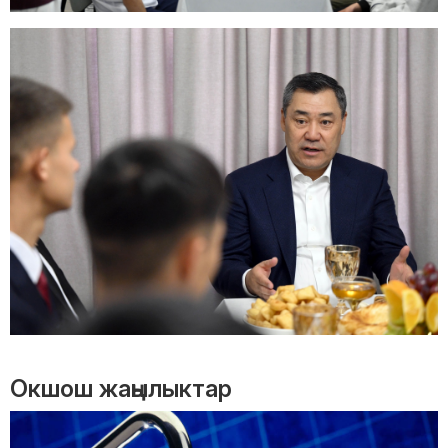
Окшош жаңылыктар