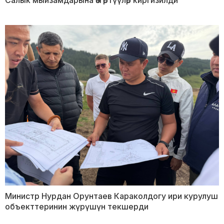
Салык мыйзамдарына өзгөртүүлөр киргизилди
Министр Нурдан Орунтаев Караколдогу ири курулуш
объекттеринин жүрүшүн текшерди