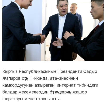
Кыргыз Республикасынын Президенти Садыр
Жапаров бүгүн, 1-июнда, ата-энесинин
камкордугунан ажыраган, интернат тибиндеги
балдар мекемелердин бүтүрүүчүлөрүнүн жашоо
шарттары менен таанышты.