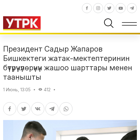
Президент Садыр Жапаров
Бишкектеги жатак-мектептеринин
бүтүрүүчүлөрүнүн жашоо шарттары менен
таанышты
1 Июнь, 13:05
412