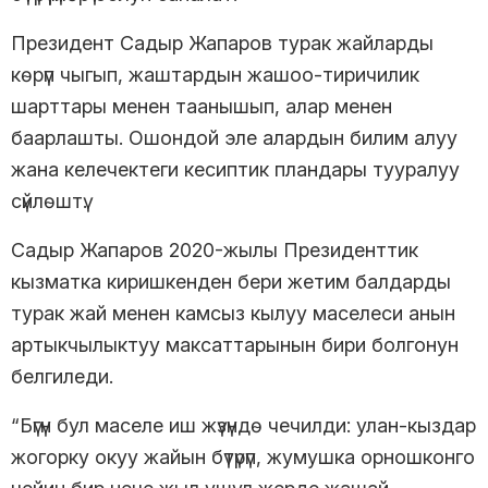
Президент Садыр Жапаров турак жайларды
көрүп чыгып, жаштардын жашоо-тиричилик
шарттары менен таанышып, алар менен
баарлашты. Ошондой эле алардын билим алуу
жана келечектеги кесиптик пландары тууралуу
сүйлөштү.
Садыр Жапаров 2020-жылы Президенттик
кызматка киришкенден бери жетим балдарды
турак жай менен камсыз кылуу маселеси анын
артыкчылыктуу максаттарынын бири болгонун
белгиледи.
“Бүгүн бул маселе иш жүзүндө чечилди: улан-кыздар
жогорку окуу жайын бүтүрүп, жумушка орношконго