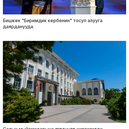
Бишкек "Биримдик кербенин" тосуп алууга
даярданууда.