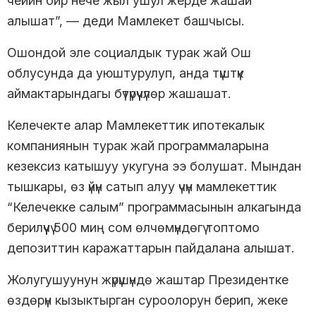
чейин бир нече жыл ушул жерде жашай
алышат”, — деди Мамлекет башчысы.
Ошондой эле социалдык турак жай Ош
облусунда да уюштурулуп, анда түштүк
аймактарындагы бүтүрүүчүлөр жашашат.
Келечекте алар Мамлекеттик ипотекалык
компаниянын турак жай программаларына
кезексиз катышуу укугуна ээ болушат. Мындан
тышкары, өз үйүн сатып алуу үчүн мамлекеттик
“Келечекке салым” программасынын алкагында
берилүүчү 500 миң сом өлчөмүндөгү топтомо
депозиттин каражаттарын пайдалана алышат.
Жолугушуунун жүрүшүндө жаштар Президентке
өздөрүн кызыктырган суроолорун берип, жеке