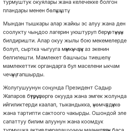
турмуштук окуялары жана келечекке болгон
пландары менен бөлүшүштү.
Мындан тышкары алар жайкы эс алуу жана ден
соолукту чыңдоо лагерин уюштуруп берүү өтүнүчүн
билдиришти. Алар окуу жылы бою мекемелерде
болуп, сыртка чыгууга мүмкүнчүлүк аз экенин
белгилешти. Мамлекет башчысы тиешелүү
мамлекеттик органдарга бул маселени ыкчам
чечүүнү тапшырды.
Жолугушуунун соңунда Президент Садыр
Жапаров бүтүрүүчүлөргө окууда жана эмгек жолунда
ийгиликтерди каалап, тыкандыкка, үнөмчүлдүккө
жана тартипти сактоого чакырды. Ошондой эле
сапаттуу билим алуунун жана коомдук
турмушка активдүү аралашуунун маанилүүлүгүн баса