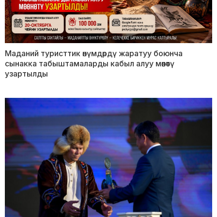
Маданий туристтик өнүмдөрдү жаратуу боюнча
сынакка табыштамаларды кабыл алуу мөөнөтү
узартылды