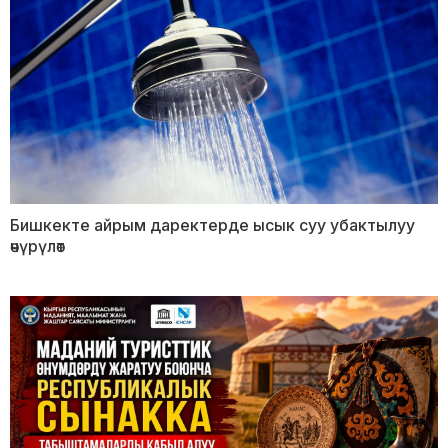
Бишкекте айрым даректерде ысык суу убактылуу
өчүрүлөт