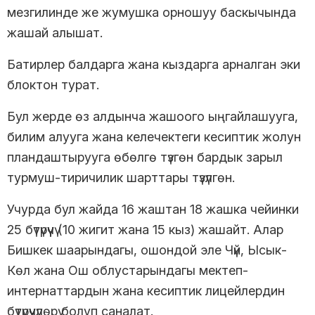
мезгилинде же жумушка орношуу баскычында
жашай алышат.
Батирлер балдарга жана кыздарга арналган эки
блоктон турат.
Бул жерде өз алдынча жашоого ыңгайлашууга,
билим алууга жана келечектеги кесиптик жолун
пландаштырууга өбөлгө түзгөн бардык зарыл
турмуш-тиричилик шарттары түзүлгөн.
Учурда бул жайда 16 жаштан 18 жашка чейинки
25 бүтүрүүчү (10 жигит жана 15 кыз) жашайт. Алар
Бишкек шаарындагы, ошондой эле Чүй, Ысык-
Көл жана Ош облустарындагы мектеп-
интернаттардын жана кесиптик лицейлердин
бүтүрүүчүлөрү болуп саналат.