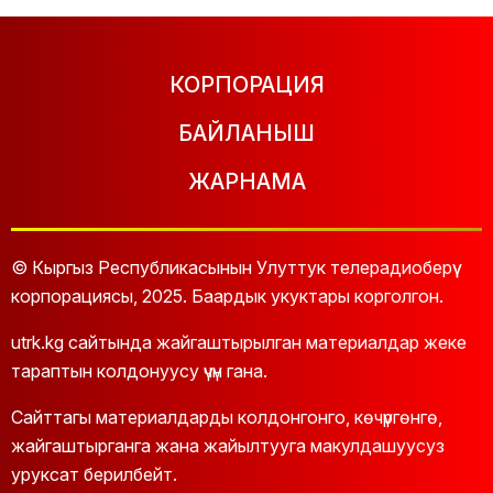
КОРПОРАЦИЯ
БАЙЛАНЫШ
ЖАРНАМА
© Кыргыз Республикасынын Улуттук телерадиоберүү
корпорациясы, 2025. Баардык укуктары корголгон.
utrk.kg сайтында жайгаштырылган материалдар жеке
тараптын колдонуусу үчүн гана.
Сайттагы материалдарды колдонгонго, көчүргөнгө,
жайгаштырганга жана жайылтууга макулдашуусуз
уруксат берилбейт.