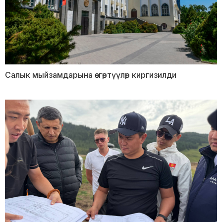
Салык мыйзамдарына өзгөртүүлөр киргизилди