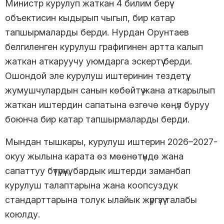
Министр курулуп жаткан 4 билим берүү
объектисин кыдырып чыгып, бир катар
тапшырмаларды берди. Нурдан Орунтаев
белгиленген курулуш графигинен артта калып
жаткан аткаруучу уюмдарга эскертүү берди.
Ошондой эле курулуш иштеринин тездетүү,
жумушчулардын санын көбөйтүү жана аткарылып
жаткан иштердин сапатына өзгөчө көңүл буруу
боюнча бир катар тапшырмаларды берди.
Мындан тышкары, курулуш иштерин 2026–2027-
окуу жылына карата өз мөөнөтүндө жана
сапаттуу бүтүрүүнү, бардык иштерди заманбап
курулуш талаптарына жана коопсуздук
стандарттарына толук ылайык жүргүзүү талабы
коюлду.