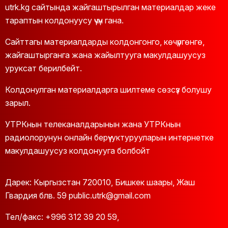
utrk.kg сайтында жайгаштырылган материалдар жеке
тараптын колдонуусу үчүн гана.
Сайттагы материалдарды колдонгонго, көчүргөнгө,
жайгаштырганга жана жайылтууга макулдашуусуз
уруксат берилбейт.
Колдонулган материалдарга шилтеме сөзсүз болушу
зарыл.
УТРКнын телеканалдарынын жана УТРКнын
радиолорунун онлайн берүү-уктурууларын интернетке
макулдашуусуз колдонууга болбойт
Дарек: Кыргызстан 720010, Бишкек шаары, Жаш
Гвардия блв. 59 public.utrk@gmail.com
Тел/факс:
+996 312 39 20 59
,