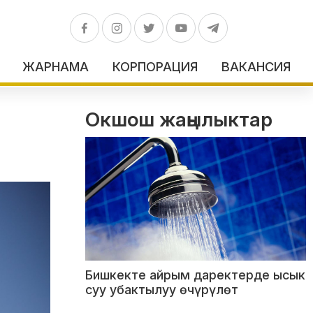
ЖАРНАМА
КОРПОРАЦИЯ
ВАКАНСИЯ
Окшош жаңылыктар
Бишкекте айрым даректерде ысык
суу убактылуу өчүрүлөт