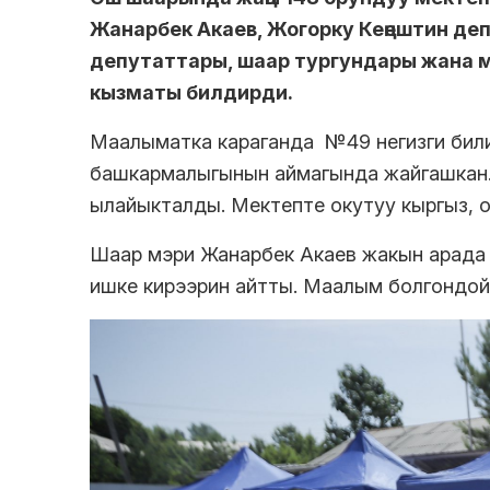
Жанарбек Акаев, Жогорку Кеңештин де
депутаттары, шаар тургундары жана 
кызматы билдирди.
Маалыматка караганда №49 негизги били
башкармалыгынын аймагында жайгашкан.
ылайыкталды. Мектепте окутуу кыргыз, ору
Шаар мэри Жанарбек Акаев жакын арада б
ишке кирээрин айтты. Маалым болгондой 