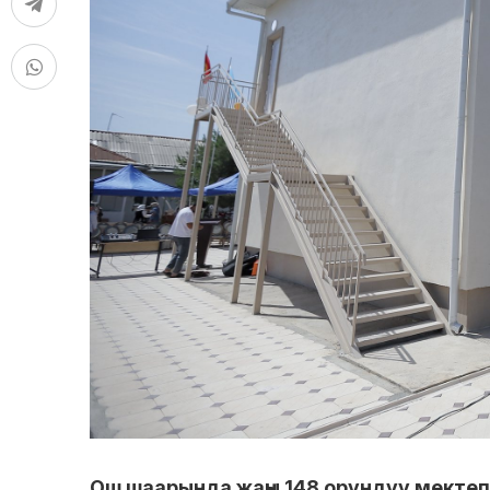
Ош шаарында жаңы 148 орундуу мекте