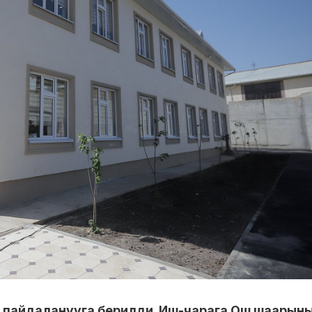
п пайдаланууга берилди. Иш-чарага Ош шаарын