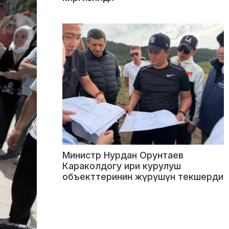
Министр Нурдан Орунтаев
Караколдогу ири курулуш
объекттеринин жүрүшүн текшерди