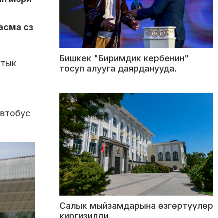
асма сз
Бишкек "Биримдик кербенин"
ктык
тосуп алууга даярданууда.
автобус
Салык мыйзамдарына өзгөртүүлөр
киргизилди