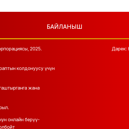
БАЙЛАНЫШ
рпорациясы, 2025.
Дарек: 
араптын колдонуусу үчүн
йгаштырганга жана
рыл.
ун онлайн берүү-
олбойт