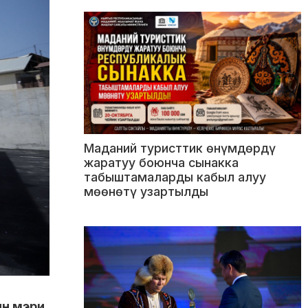
Маданий туристтик өнүмдөрдү
жаратуу боюнча сынакка
табыштамаларды кабыл алуу
мөөнөтү узартылды
ын мэри