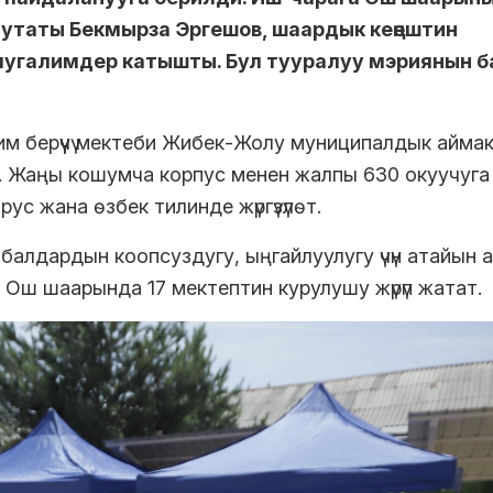
путаты Бекмырза Эргешов, шаардык кеңештин
мугалимдер катышты. Бул тууралуу мэриянын б
м берүүчү мектеби Жибек-Жолу муниципалдык айма
 Жаңы кошумча корпус менен жалпы 630 окуучуга
с жана өзбек тилинде жүргүзүлөт.
алдардын коопсуздугу, ыңгайлуулугу үчүн атайын 
Ош шаарында 17 мектептин курулушу жүрүп жатат.