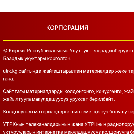
КОРПОРАЦИЯ
© Кыргыз Республикасынын Улуттук телерадиоберүү ко
Баардык укуктары корголгон.
utrk.kg сайтында жайгаштырылган материалдар жеке т
гана.
Сайттагы материалдарды колдонгонго, көчүргөнгө, жа
жайылтууга макулдашуусуз уруксат берилбейт.
Колдонулган материалдарга шилтеме сөзсүз болушу за
УТРКнын телеканалдарынын жана УТРКнын радиолорун
уктурууларын интернетке макулдашуусуз колдонууга б