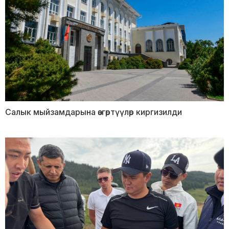
Салык мыйзамдарына өзгөртүүлөр киргизилди