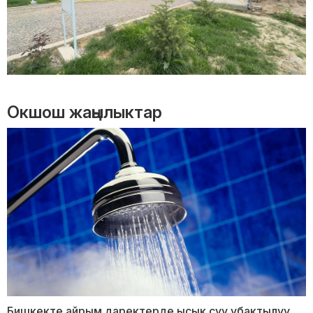
Окшош жаңылыктар
Бишкекте айрым даректерде ысык суу убактылуу