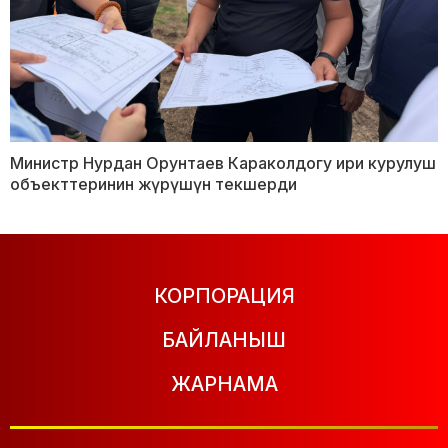
Министр Нурдан Орунтаев Караколдогу ири курулуш
объекттеринин жүрүшүн текшерди
КОРПОРАЦИЯ
БАЙЛАНЫШ
ЖАРНАМА