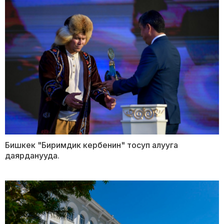
Бишкек "Биримдик кербенин" тосуп алууга
даярданууда.