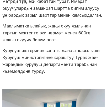
метрди түзүп, эки кабаттан турат. Имарат
окуучулардын заманбап шартта билим алуусу
үчүн бардык зарыл шарттар менен камсыздалган.
Маалыматка ылайык, жаңы окуу жылынан
тартып мектепте эки нөөмөт менен 600гө
жакын окуучу билим алат.
Курулуш иштеринин сапаты жана аткарылышы
Курулуш министрлигине караштуу Турак жай-
жарандык курулуш департаменти тарабынан
көзөмөлдөнүп турду.