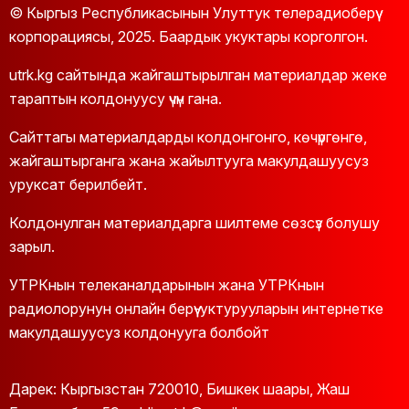
© Кыргыз Республикасынын Улуттук телерадиоберүү
корпорациясы, 2025. Баардык укуктары корголгон.
utrk.kg сайтында жайгаштырылган материалдар жеке
тараптын колдонуусу үчүн гана.
Сайттагы материалдарды колдонгонго, көчүргөнгө,
жайгаштырганга жана жайылтууга макулдашуусуз
уруксат берилбейт.
Колдонулган материалдарга шилтеме сөзсүз болушу
зарыл.
УТРКнын телеканалдарынын жана УТРКнын
радиолорунун онлайн берүү-уктурууларын интернетке
макулдашуусуз колдонууга болбойт
Дарек: Кыргызстан 720010, Бишкек шаары, Жаш