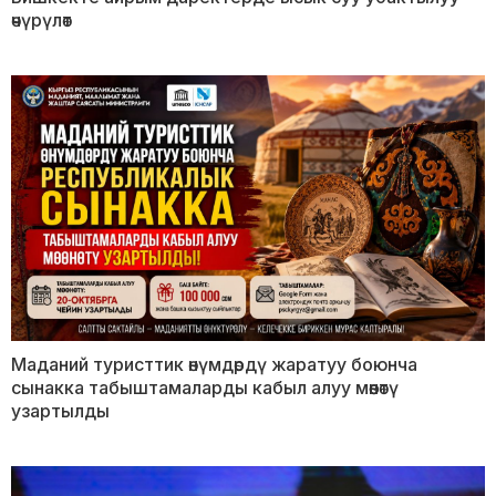
өчүрүлөт
Маданий туристтик өнүмдөрдү жаратуу боюнча
сынакка табыштамаларды кабыл алуу мөөнөтү
узартылды