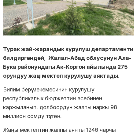
Турак жай-жарандык курулуш департаменти
билдиргендей, Жалал-Абад облусунун Ала-
Бука районундагы Ак-Коргон айылында 275
орундуу жаңы мектеп курулушу аяктады.
Билим берүү мекемесинин курулушу
республикалык бюджеттин эсебинен
каржыланып, долбоордун жалпы наркы 98
миллион сомду түзгөн.
Жаңы мектептин жалпы аянты 1246 чарчы