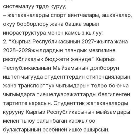
системалуу түрдө куруу;
– жатаканаларды спорт аянтчалары, ашканалар,
окуу борборлору жана башка зарыл
инфраструктура менен камсыз кылуу;
2. “Кыргыз Республикасынын 2027-жылга жана
2028–2029жылдардын пландык мезгилине
республикалык бюджети жөнүндө” Кыргыз
Республикасынын Мыйзамынын долбоорун
иштеп чыгууда студенттердин стипендияларын
жана транспорттук чыгымдарын төлөө боюнча
чыгымдарга тиешелүү каражаттарды белгиленген
тартипте карасын. Студенттик жатаканаларды
курууну Кыргыз Республикасынын мыйзамдары
менен тыюу салынбаган каржылоо
булактарынын эсебинен ишке ашырсын.