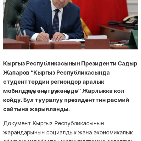
Кыргыз Республикасынын Президенти Садыр
Жапаров “Кыргыз Республикасында
студенттердин региондор аралык
мобилдүүлүгүн өнүктүрүү жөнүндө” Жарлыкка кол
койду. Бул тууралуу президенттин расмий
сайтына жарыяланды.
Документ Кыргыз Республикасынын
жарандарынын социалдык жана экономикалык