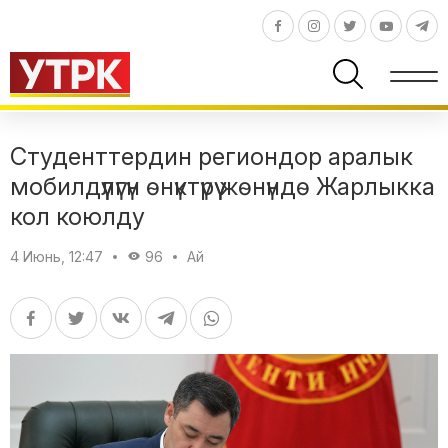
Студенттердин региондор аралык
мобилдүүлүгүн өнүктүрүү жөнүндө Жарлыкка
кол коюлду
4 Июнь, 12:47
96
Ай