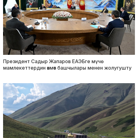
Президент Садыр Жапаров ЕАЭБге мүчө
мамлекеттердин өкмөт башчылары менен жолугушту