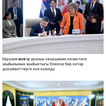
Евразия өкмөттөр аралык кеңешинин кезектеги
жыйынынын жыйынтыгы боюнча бир катар
документтерге кол коюлду