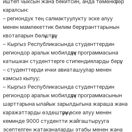
иштеп чыксын жана бекитсин, анда төмөнкүлөр
каралсын:
– региондук тең салмактуулукту эске алуу
менен мамлекеттик билим берүү гранттарынын
квоталарын бөлүштүрүү;
– Кыргыз Республикасында студенттердин
региондор аралык мобилдүүлүк программасына
катышкан студенттерге стипендияларды берүү;
– студенттерди ички авиаташуулар менен
камсыз кылуу;
– Кыргыз Республикасында студенттердин
региондор аралык мобилдүүлүк программасынын
шарттарына ылайык зарылдыгына жараша жана
каражаттарды өздөштүрүүнү эске алуу менен
кеминде 9000 студентти жайгаштырууга
эсептелген жатаканаларды этабы менен жана