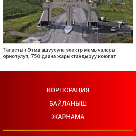
Таластын Өтмөк ашуусуна электр мамычалары
орнотулуп, 750 даана жарыктандыруу коюлат
КОРПОРАЦИЯ
БАЙЛАНЫШ
ЖАРНАМА