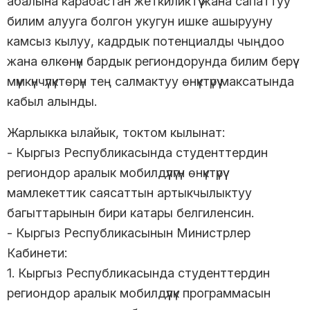
абалына карабастан жеткиликтүү жана сапаттуу
билим алууга болгон укугун ишке ашырууну
камсыз кылуу, кадрдык потенциалды чыңдоо
жана өлкөнүн бардык региондорунда билим берүү
мүмкүнчүлүктөрүн тең салмактуу өнүктүрүү максатында
кабыл алынды.
Жарлыкка ылайык, токтом кылынат:
- Кыргыз Республикасында студенттердин
региондор аралык мобилдүүлүгүн өнүктүрүү
мамлекеттик саясаттын артыкчылыктуу
багыттарынын бири катары белгиленсин.
- Кыргыз Республикасынын Министрлер
Кабинети:
1. Кыргыз Республикасында студенттердин
региондор аралык мобилдүүлүк программасын