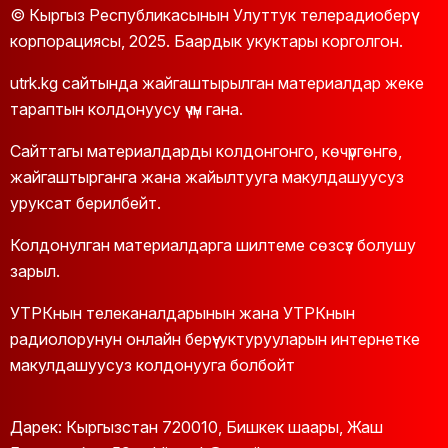
© Кыргыз Республикасынын Улуттук телерадиоберүү
корпорациясы, 2025. Баардык укуктары корголгон.
utrk.kg сайтында жайгаштырылган материалдар жеке
тараптын колдонуусу үчүн гана.
Сайттагы материалдарды колдонгонго, көчүргөнгө,
жайгаштырганга жана жайылтууга макулдашуусуз
уруксат берилбейт.
Колдонулган материалдарга шилтеме сөзсүз болушу
зарыл.
УТРКнын телеканалдарынын жана УТРКнын
радиолорунун онлайн берүү-уктурууларын интернетке
макулдашуусуз колдонууга болбойт
Дарек: Кыргызстан 720010, Бишкек шаары, Жаш