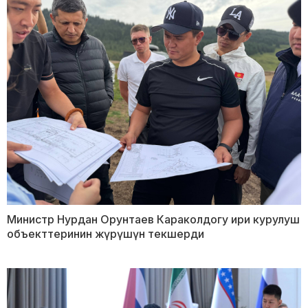
Министр Нурдан Орунтаев Караколдогу ири курулуш
объекттеринин жүрүшүн текшерди