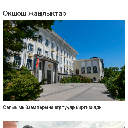
Окшош жаңылыктар
Салык мыйзамдарына өзгөртүүлөр киргизилди