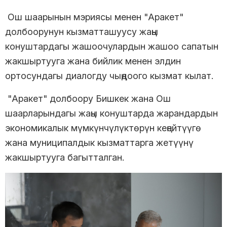
Ош шаарынын мэриясы менен "Аракет"
долбоорунун кызматташуусу жаңы
конуштардагы жашоочулардын жашоо сапатын
жакшыртууга жана бийлик менен элдин
ортосундагы диалогду чыңдоого кызмат кылат.
"Аракет" долбоору Бишкек жана Ош
шаарларындагы жаңы конуштарда жарандардын
экономикалык мүмкүнчүлүктөрүн кеңейтүүгө
жана муниципалдык кызматтарга жетүүнү
жакшыртууга багытталган.