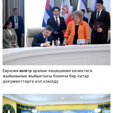
Евразия өкмөттөр аралык кеңешинин кезектеги
жыйынынын жыйынтыгы боюнча бир катар
документтерге кол коюлду