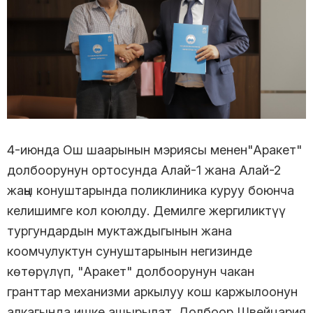
4-июнда Ош шаарынын мэриясы менен"Аракет"
долбоорунун ортосунда Алай-1 жана Алай-2
жаңы конуштарында поликлиника куруу боюнча
келишимге кол коюлду. Демилге жергиликтүү
тургундардын муктаждыгынын жана
коомчулуктун сунуштарынын негизинде
көтөрүлүп, "Аракет" долбоорунун чакан
гранттар механизми аркылуу кош каржылоонун
алкагында ишке ашырылат. Долбоор Швейцария