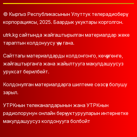
© Кыргыз Республикасынын Улуттук телерадиоберүү
корпорациясы, 2025. Баардык укуктары корголгон.
utrk.kg сайтында жайгаштырылган материалдар жеке
тараптын колдонуусу үчүн гана.
Сайттагы материалдарды колдонгонго, көчүргөнгө,
жайгаштырганга жана жайылтууга макулдашуусуз
уруксат берилбейт.
Колдонулган материалдарга шилтеме сөзсүз болушу
зарыл.
УТРКнын телеканалдарынын жана УТРКнын
радиолорунун онлайн берүү-уктурууларын интернетке
макулдашуусуз колдонууга болбойт