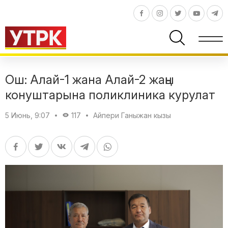
Ош: Алай-1 жана Алай-2 жаңы
конуштарына поликлиника курулат
5 Июнь, 9:07
117
Айпери Ганыжан кызы