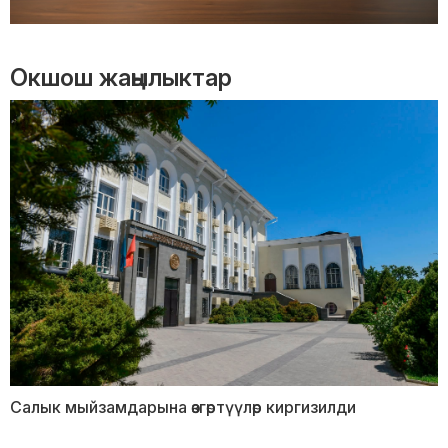
Окшош жаңылыктар
Салык мыйзамдарына өзгөртүүлөр киргизилди