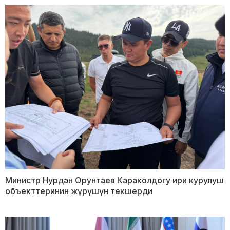
Министр Нурдан Орунтаев Караколдогу ири курулуш
объекттеринин жүрүшүн текшерди