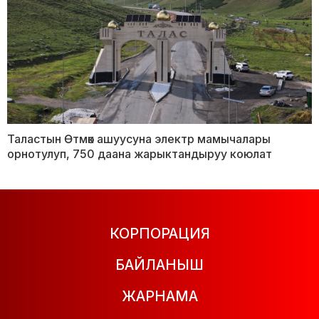
Таластын Өтмөк ашуусуна электр мамычалары
орнотулуп, 750 даана жарыктандыруу коюлат
КОРПОРАЦИЯ
БАЙЛАНЫШ
ЖАРНАМА