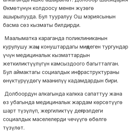
Өкмөтүнүн колдоосу менен жүзөгө
ашырылууда. Бул тууралуу Ош мэриясынын
басма сөз кызматы билдирди.
Маалыматка караганда поликлиниканын
курулушу жаңы конуштардагы миңдеген тургундар
үчүн медициналык кызматтардын
жеткиликтүүлүгүн камсыздоого багытталган.
Бул аймактагы социалдык инфраструктураны
өнүктүрүүдөгү маанилүү кадамдардын бири.
Долбоордун алкагында калкка сапаттуу жана
өз убагында медициналык жардам көрсөтүүгө
шарт түзүлүп, жергиликтүү деңгээлдеги
социалдык маселелерди чечүүгө өбөлгө
түзүлөт.