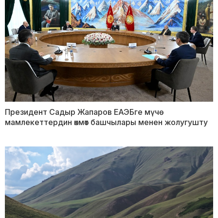
Президент Садыр Жапаров ЕАЭБге мүчө
мамлекеттердин өкмөт башчылары менен жолугушту