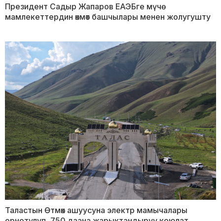
Президент Садыр Жапаров ЕАЭБге мүчө
мамлекеттердин өкмөт башчылары менен жолугушту
Таластын Өтмөк ашуусуна электр мамычалары
орнотулуп, 750 даана жарыктандыруу коюлат