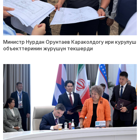
Министр Нурдан Орунтаев Караколдогу ири курулуш
объекттеринин жүрүшүн текшерди