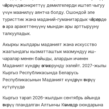
чөйрөсүндө конкреттүү демилгелерди иштеп чыгуу
үчүн маанилүү аянтча болду. Ошондой эле
туристтик жана маданий-гуманитардык чөйрөлөрдө
өз ара аракеттенүүнү мындан ары арттырууну
талкууладык.
Акыркы жылдары маданият жана искусство
жаатындагы кызматташтык мазмундуу иш-
чаралар менен байыды, алардын ичинен
Маданият күндөрү өзгөчө орунду ээлейт. 2027-жылы
Кыргыз Республикасында Беларусь
Республикасынын Маданият күндөрүн өткөрүү
күтүлүүдө.
Кыргыз тарап 2026-жылдын сентябрь айында
өткөрүү пландалган Алтынчы Көчмөндөр оюндарына