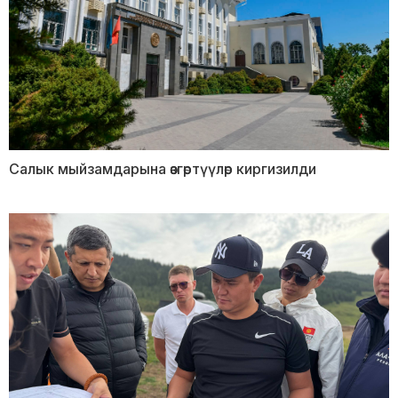
Салык мыйзамдарына өзгөртүүлөр киргизилди