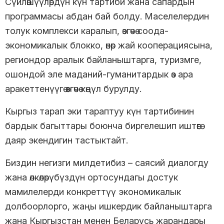
Сүйлөшүүлөрдүн күн тартиби жана сапардын
программасы абдан бай болду. Маселелердин
толук комплекси каралып, өзгөчө соода-
экономикалык блокко, өнөр жай кооперациясына,
региондор аралык байланыштарга, туризмге,
ошондой эле маданий-гуманитардык өз ара
аракеттенүүгө өзгөчө көңүл бурулду.
Кыргыз тарап эки тараптуу күн тартибинин
бардык багыттары боюнча биргелешип иштөөгө
даяр экендигин тастыктайт.
Биздин негизги милдетибиз – саясий диалогду
жана өлкөлөрүбүздүн ортосундагы достук
мамилелерди конкреттүү экономикалык
долбоорлорго, жаңы ишкердик байланыштарга
жана Кыргызстан менен Беларусь жарандары