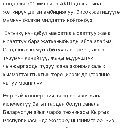
сооданы 500 миллион АКШ долларына
жеткирүү деген амбициялуу, бирок жетишүүгө
мүмкүн болгон милдетти койгонбуз.
Бүгүнкү күндө бул максатка ырааттуу жана
ырааттуу бара жатканыбызды айта алабыз.
Сооданын көлөмүн көбөйтүү гана эмес, анын
түзүмүн кеңейтүү, жаңы өндүрүштүк
чынжырларды түзүү жана экономикалык
кызматташтыктын тереңирээк деңгээлине
чыгуу маанилүү.
Өнөр жай кооперациясы эң негизги жана
келечектүү багыттардан болуп саналат.
Беларустун айыл чарба техникасы Кыргыз
Республикасында жогорку ишенимге ээ. Биз