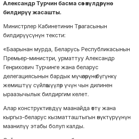
Александр Турчин басма сөз өкүлдөрүнө
билдирүү жасашты.
Министрлер Кабинетинин Төрагасынын
билдирүүсүнүн тексти:
«Баарынан мурда, Беларусь Республикасынын
Премьер-министри, урматтуу Александр
Генрихович Турчинге жана беларус
делегациясынын бардык мүчөлөрүнө бүгүнкү
жемиштүү сүйлөшүүлөр үчүн чын дилинен
ыраазычылык билдиргим келет.
Алар конструктивдүү маанайда өттү жана
кыргыз-беларус кызматташтыгын өнүктүрүүнүн
маанилүү этабы болуп калды.