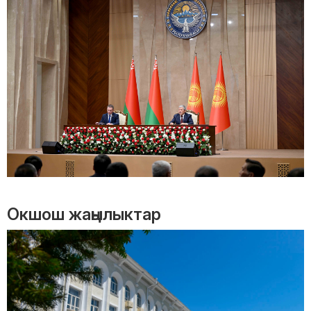
Окшош жаңылыктар