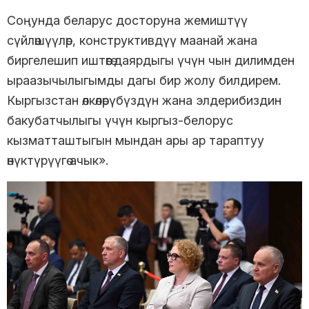
Соңунда беларус досторуна жемиштүү
сүйлөшүүлөр, конструктивдүү маанай жана
биргелешип иштөөгө даярдыгы үчүн чын дилимден
ыраазычылыгымды дагы бир жолу билдирем.
Кыргызстан өлкөлөрүбүздүн жана элдерибиздин
бакубатчылыгы үчүн кыргыз-белорус
кызматташтыгын мындан ары ар тараптуу
өнүктүрүүгө ачык».