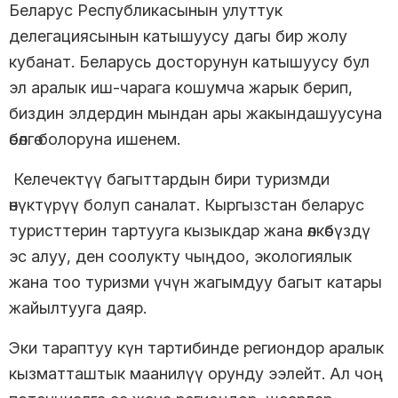
Беларус Республикасынын улуттук
делегациясынын катышуусу дагы бир жолу
кубанат. Беларусь досторунун катышуусу бул
эл аралык иш-чарага кошумча жарык берип,
биздин элдердин мындан ары жакындашуусуна
өбөлгө болоруна ишенем.
Келечектүү багыттардын бири туризмди
өнүктүрүү болуп саналат. Кыргызстан беларус
туристтерин тартууга кызыкдар жана өлкөбүздү
эс алуу, ден соолукту чыңдоо, экологиялык
жана тоо туризми үчүн жагымдуу багыт катары
жайылтууга даяр.
Эки тараптуу күн тартибинде региондор аралык
кызматташтык маанилүү орунду ээлейт. Ал чоң