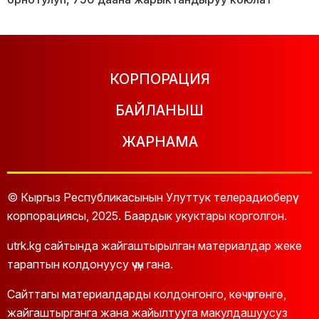
КОРПОРАЦИЯ
БАЙЛАНЫШ
ЖАРНАМА
© Кыргыз Республикасынын Улуттук телерадиоберүү
корпорациясы, 2025. Баардык укуктары корголгон.
utrk.kg сайтында жайгаштырылган материалдар жеке
тараптын колдонуусу үчүн гана.
Сайттагы материалдарды колдонгонго, көчүргөнгө,
жайгаштырганга жана жайылтууга макулдашуусуз