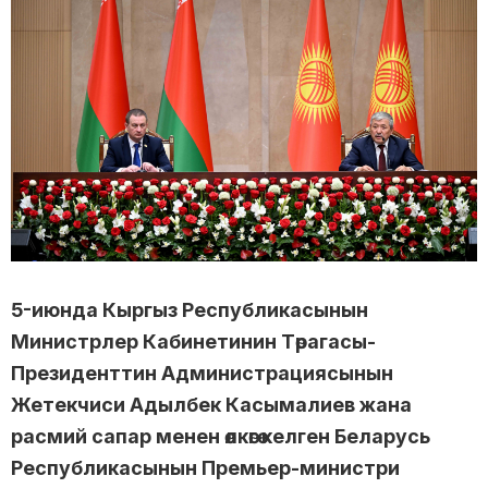
5-июнда Кыргыз Республикасынын
Министрлер Кабинетинин Төрагасы-
Президенттин Администрациясынын
Жетекчиси Адылбек Касымалиев жана
расмий сапар менен өлкөгө келген Беларусь
Республикасынын Премьер-министри