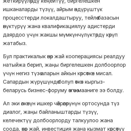
жеткирүүлөрдү кеңейтүү, биргелешкен
ишканаларды түзүү, айрым өндүрүштүк
процесстерди локалдаштыруу, тейлөө базасын
өнүктүрүү жана квалификациялуу адистерди
даярдоо үчүн жакшы мүмкүнчүлүктөрдү көрүп
жатабыз.
Бул практикалык өнөр жай кооперациясы реалдуу
натыйжа берип, жаңы биргелешкен долбоорлор
үчүн негиз түзө аларын айкын көрсөткөн мисал.
Сапардын жүрүшүндө болуп өткөн кыргыз-
беларусь бизнес-форуму өзгөчө мааниге ээ болду.
Ал эки өлкөнүн ишкер чөйрөлөрүнүн ортосунда түз
диалог, жаңы байланыштарды түзүү,
келечектүү долбоорлорду талкуулоо жана
соода, өнөр жай, инвестиция жана кызмат көрсөтүү