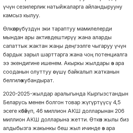
үчүн сезилерлик натыйжаларга айландырууну
камсыз кылуу.
Өлкөлөрүбүздүн эки тараптуу мамилелерди
мындан ары активдештирүү жана аларды
сапаттык жактан жаңы деңгээлге чыгаруу үчүн
бардык зарыл шарттарга жана чоң потенциалга
ээ экендигине ишенем. Акыркы жылдары өз ара
сооданын олуттуу өсүшү байкалып жатканын
белгилөө кубандырат.
2020-2025-жылдар аралыгында Кыргызстандын
Беларусь менен болгон товар жүгүртүүсү 4,5
эсеге көбөйүп, 46 миллион АКШ долларынан 206
миллион АКШ долларына жетти. Өткөн жылы биз
алдыбызга жакынкы беш жыл ичинде өз ара