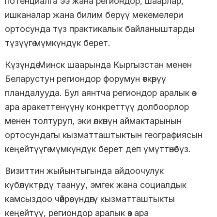
потенциалга ээ жана региондор, шаарлар,
ишканалар жана билим берүү мекемелери
ортосунда түз практикалык байланыштарды
түзүүгө мүмкүндүк берет.
Күзүндө Минск шаарында Кыргызстан менен
Беларустун региондор форумун өткөрүү
пландалууда. Бул аянтча региондор аралык өз
ара аракеттенүүнү конкреттүү долбоорлор
менен толтуруп, эки өлкөнүн аймактарынын
ортосундагы кызматташтыктын географиясын
кеңейтүүгө мүмкүндүк берет деп үмүттөнөбүз.
Визиттин жыйынтыгында айдоочулук
күбөлүктөрдү таануу, эмгек жана социалдык
камсыздоо чөйрөсүндөгү кызматташтыкты
кеңейтүү, региондор аралык өз ара