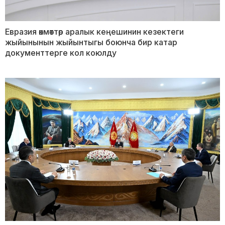
Евразия өкмөттөр аралык кеңешинин кезектеги
жыйынынын жыйынтыгы боюнча бир катар
документтерге кол коюлду