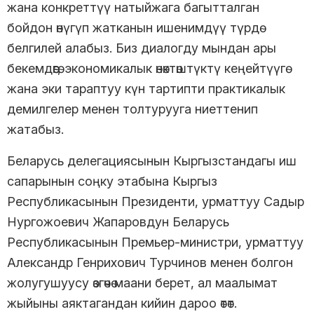
жана конкреттүү натыйжага багытталган
бойдон өнүгүп жатканын ишенимдүү түрдө
белгилей алабыз. Биз диалогду мындан ары
бекемдөөгө, экономикалык өнөктөштүктү кеңейтүүгө
жана эки тараптуу күн тартипти практикалык
демилгелер менен толтурууга ниеттенип
жатабыз.
Беларусь делегациясынын Кыргызстандагы иш
сапарынын соңку этабына Кыргыз
Республикасынын Президенти, урматтуу Садыр
Нургожоевич Жапаровдун Беларусь
Республикасынын Премьер-министри, урматтуу
Александр Генрихович Турчинов менен болгон
жолугушуусу өзгөчө маани берет, ал маалымат
жыйыны аяктагандан кийин дароо өтөт.