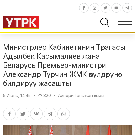
Министрлер Кабинетинин Төрагасы
Адылбек Касымалиев жана
Беларусь Премьер-министри
Александр Турчин ЖМК өкүлдөрүнө
билдирүү жасашты
5 Июнь, 14:45
320
Айпери Ганыжан кызы