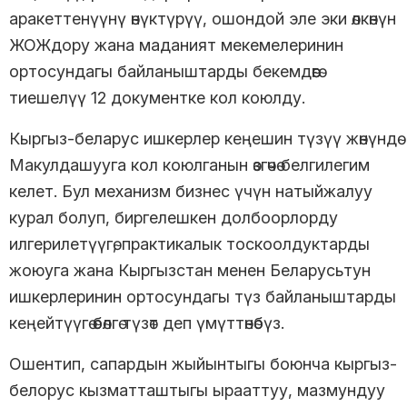
аракеттенүүнү өнүктүрүү, ошондой эле эки өлкөнүн
ЖОЖдору жана маданият мекемелеринин
ортосундагы байланыштарды бекемдөөгө
тиешелүү 12 документке кол коюлду.
Кыргыз-беларус ишкерлер кеңешин түзүү жөнүндө
Макулдашууга кол коюлганын өзгөчө белгилегим
келет. Бул механизм бизнес үчүн натыйжалуу
курал болуп, биргелешкен долбоорлорду
илгерилетүүгө, практикалык тоскоолдуктарды
жоюуга жана Кыргызстан менен Беларусьтун
ишкерлеринин ортосундагы түз байланыштарды
кеңейтүүгө өбөлгө түзөт деп үмүттөнөбүз.
Ошентип, сапардын жыйынтыгы боюнча кыргыз-
белорус кызматташтыгы ырааттуу, мазмундуу