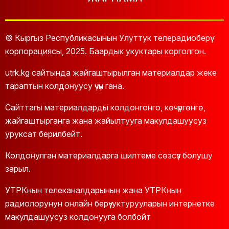
© Кыргыз Республикасынын Улуттук телерадиоберүү
корпорациясы, 2025. Баардык укуктары корголгон.
utrk.kg сайтында жайгаштырылган материалдар жеке
тараптын колдонуусу үчүн гана.
Сайттагы материалдарды колдонгонго, көчүргөнгө,
жайгаштырганга жана жайылтууга макулдашуусуз
уруксат берилбейт.
Колдонулган материалдарга шилтеме сөзсүз болушу
зарыл.
УТРКнын телеканалдарынын жана УТРКнын
радиолорунун онлайн берүү-уктурууларын интернетке
макулдашуусуз колдонууга болбойт