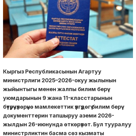
Кыргыз Республикасынын Агартуу
министрлиги 2025–2026-окуу жылынын
жыйынтыгы менен жалпы билим берүү
уюмдарынын 9 жана 11-класстарынын
бүтүрүүчүлөрүнө мамлекеттик үлгүдөгү билим берүү
документтерин тапшыруу аземи 2026-
жылдын 26-июнунда өткөрүлөт. Бул тууралуу
министрликтин басма сөз кызматы