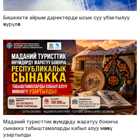
Бишкекте айрым даректерде ысык суу убактылуу
өчүрүлөт
Маданий туристтик өнүмдөрдү жаратуу боюнча
сынакка табыштамаларды кабыл алуу мөөнөтү
узартылды