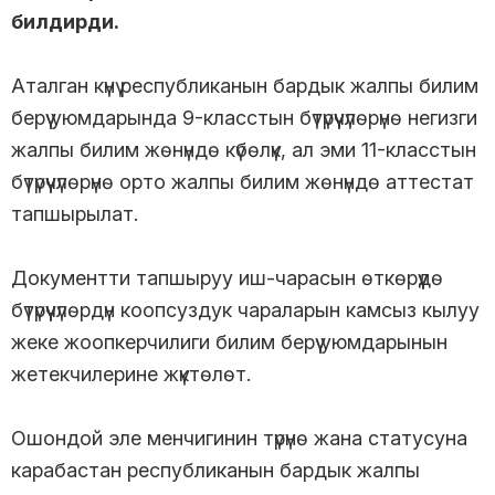
билдирди.
Аталган күнү республиканын бардык жалпы билим
берүү уюмдарында 9-класстын бүтүрүүчүлөрүнө негизги
жалпы билим жөнүндө күбөлүк, ал эми 11-класстын
бүтүрүүчүлөрүнө орто жалпы билим жөнүндө аттестат
тапшырылат.
Документти тапшыруу иш-чарасын өткөрүүдө
бүтүрүүчүлөрдүн коопсуздук чараларын камсыз кылуу
жеке жоопкерчилиги билим берүү уюмдарынын
жетекчилерине жүктөлөт.
Ошондой эле менчигинин түрүнө жана статусуна
карабастан республиканын бардык жалпы