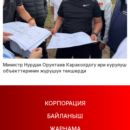
Министр Нурдан Орунтаев Караколдогу ири курулуш
объекттеринин жүрүшүн текшерди
КОРПОРАЦИЯ
БАЙЛАНЫШ
ЖАРНАМА