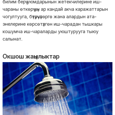
билим берүү уюмдарынын жетекчилерине иш-
чараны өткөрүү үчүн ар кандай акча каражаттарын
чогултууга, бүтүрүүчүлөргө жана алардын ата-
энелерине көрсөтүлгөн иш-чарадан тышкары
кошумча иш-чараларды уюштурууга тыюу
салынат.
Окшош жаңылыктар