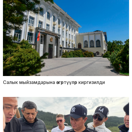
Салык мыйзамдарына өзгөртүүлөр киргизилди