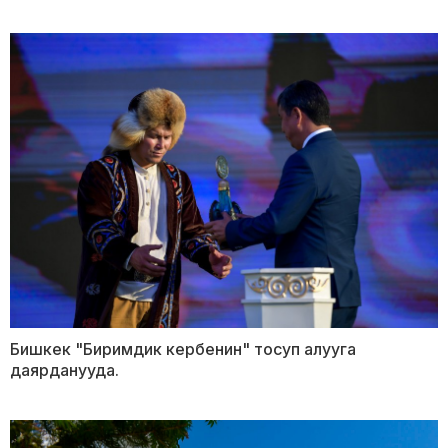
Бишкек "Биримдик кербенин" тосуп алууга
даярданууда.