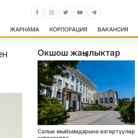
ЖАРНАМА
КОРПОРАЦИЯ
ВАКАНСИЯ
Окшош жаңылыктар
ен
Салык мыйзамдарына өзгөртүүлөр
киргизилди