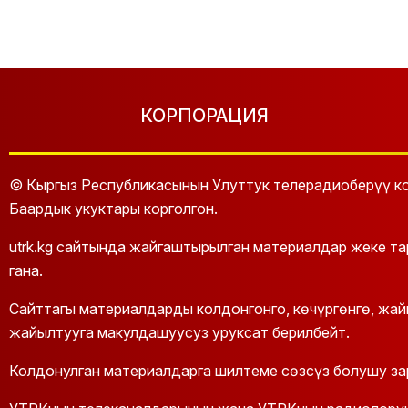
КОРПОРАЦИЯ
© Кыргыз Республикасынын Улуттук телерадиоберүү ко
Баардык укуктары корголгон.
utrk.kg сайтында жайгаштырылган материалдар жеке т
гана.
Сайттагы материалдарды колдонгонго, көчүргөнгө, жа
жайылтууга макулдашуусуз уруксат берилбейт.
Колдонулган материалдарга шилтеме сөзсүз болушу за