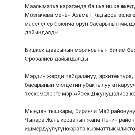
Маалыматка караганда башка ишке өткөнд
Мозгачева менен Азамат Кадыров ээлег
маселелер боюнча орун басарынын милде
дайындалды.
Бишкек шаарынын мэриясынын Билим бе
Орозалиев дайындалды.
Мэрдин жерди пайдалануу, архитектура,
басарынын милдетин убактылуу аткаруу
тескемелерге мэр Айбек Джунушалиев ко
Мындан тышкары, Биринчи Май районуну
Чынара Жаныкееванын жана Ленин район
ишмердүүлүгүнө карата кызматтык иликтөө