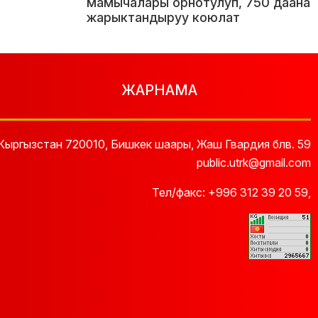
мамычалары орнотулуп, 750 даана
жарыктандыруу коюлат
ЖАРНАМА
Кыргызстан 720010, Бишкек шаары, Жаш Гвардия блв. 59
public.utrk@gmail.com
Тел/факс:
+996 312 39 20 59
,