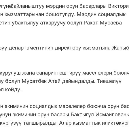
үгүнө байланыштуу мэрдин орун басарлары Виктори
ен кызматтарынан бошотулду. Мэрдин социалдык
тин убактылуу аткаруучу болуп Рахат Мусаева
рүү департаментинин директору кызматына Жаныб
 курулуш жана санариптештирүү маселелери боюнч
чу болуп Муратбек Атай дайындалды. Тиешелүү
л койду.
н акиминин социалдык маселелер боюнча орун ба
унун акиминин орун басары Бактыгүл Исмаилован
 жүргүзүү тапшырылды. Алар кызматтык иликтөө жүр