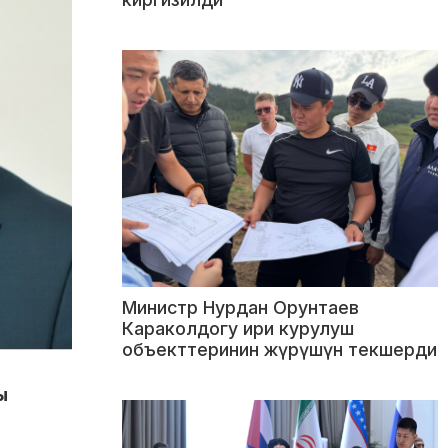
Министр Нурдан Орунтаев
Караколдогу ири курулуш
объекттеринин жүрүшүн текшерди
ы