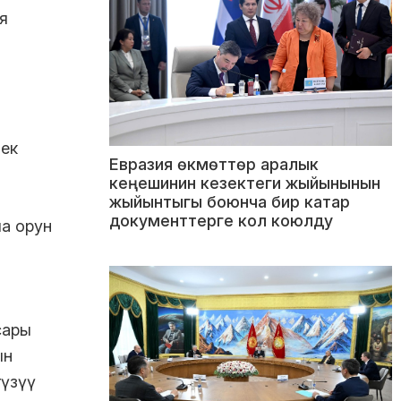
я
ек
Евразия өкмөттөр аралык
кеңешинин кезектеги жыйынынын
жыйынтыгы боюнча бир катар
документтерге кол коюлду
а орун
сары
ын
гүзүү