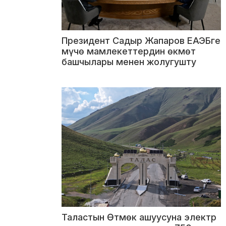
Президент Садыр Жапаров ЕАЭБге
мүчө мамлекеттердин өкмөт
башчылары менен жолугушту
Таластын Өтмөк ашуусуна электр