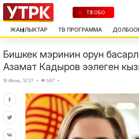
ТҮЗ ОБО
ЖАҢЫЛЫКТАР
ТВ ПРОГРАММА
ДОЛБОО
Бишкек мэринин орун басар
Азамат Кадыров ээлеген кы
16 Июнь, 10:37
597