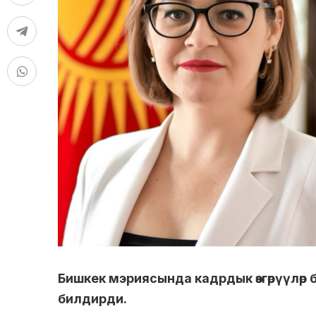
Бишкек мэриясында кадрдык өзгөрүүлөр
билдирди.