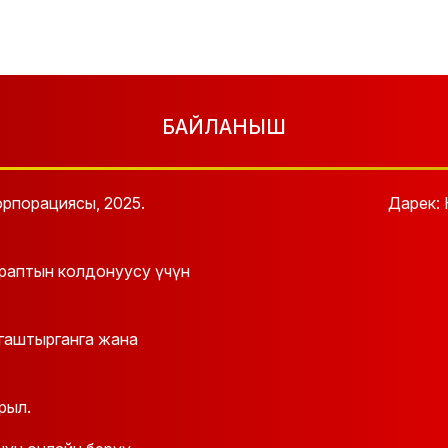
БАЙЛАНЫШ
рпорациясы, 2025.
Дарек: 
араптын колдонуусу үчүн
йгаштырганга жана
рыл.