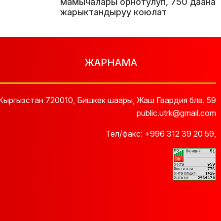
мамычалары орнотулуп, 750 даана
жарыктандыруу коюлат
ЖАРНАМА
Кыргызстан 720010, Бишкек шаары, Жаш Гвардия блв. 59
public.utrk@gmail.com
Тел/факс:
+996 312 39 20 59
,