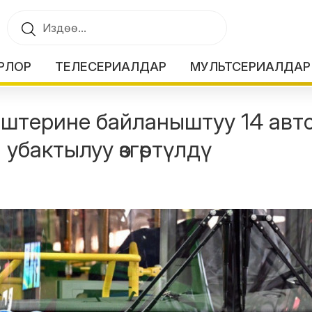
РЛОР
ТЕЛЕСЕРИАЛДАР
МУЛЬТСЕРИАЛДАР
 иштерине байланыштуу 14 авт
бактылуу өзгөртүлдү