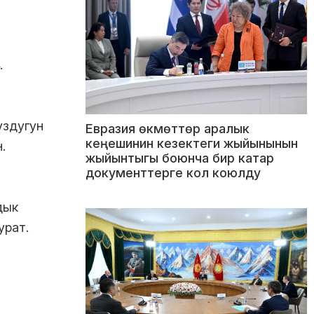
.
уздугун
Евразия өкмөттөр аралык
кеңешинин кезектеги жыйынынын
.
жыйынтыгы боюнча бир катар
документтерге кол коюлду
дык
урат.