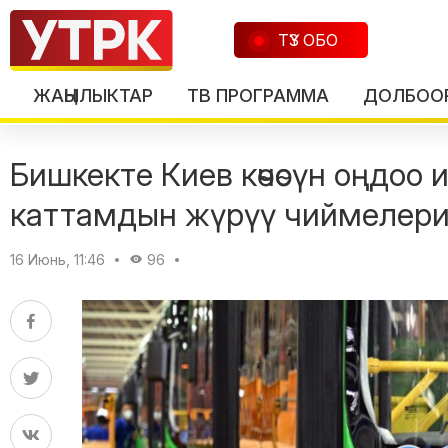
ТҮЗ ОБО
ЖАҢЫЛЫКТАР
ТВ ПРОГРАММА
ДОЛБОО
Бишкекте Киев көчөсүн оңдоо
каттамдын жүрүү чиймелери у
16 Июнь, 11:46
96