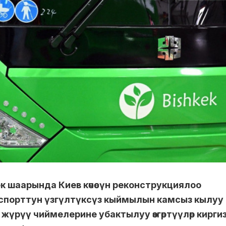
 шаарында Киев көчөсүн реконструкциялоо
спорттун үзгүлтүксүз кыймылын камсыз кылуу
үрүү чиймелерине убактылуу өзгөртүүлөр кирги