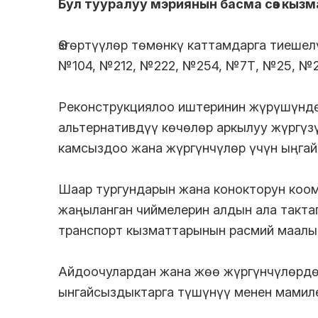
Бул тууралуу мэриянын басма сөз кыз
Өзгөртүүлөр төмөнкү каттамдарга тиешел
№104, №212, №222, №254, №7Т, №25, №2
Реконструкциялоо иштеринин жүрүшүндө
альтернативдүү көчөлөр аркылуу жүргүзү
камсыздоо жана жүргүнчүлөр үчүн ыңга
Шаар тургундарын жана конокторун коо
жаңыланган чиймелерин алдын ала такта
транспорт кызматтарынын расмий маалым
Айдоочулардан жана жөө жүргүнчүлөрдөн
ынгайсыздыктарга түшүнүү менен мамиле