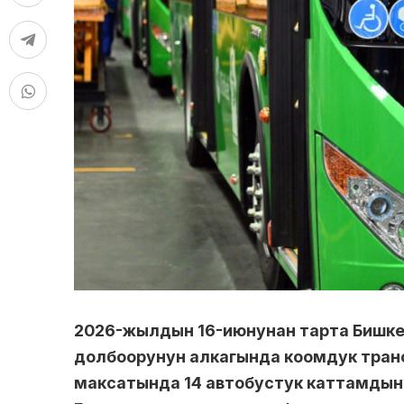
2026-жылдын 16-июнунан тарта Бишкек
долбоорунун алкагында коомдук тран
максатында 14 автобустук каттамдын ж