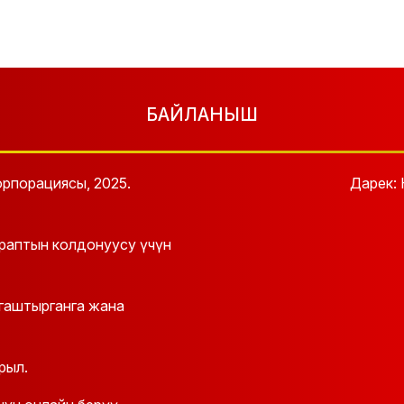
БАЙЛАНЫШ
рпорациясы, 2025.
Дарек: 
араптын колдонуусу үчүн
йгаштырганга жана
рыл.