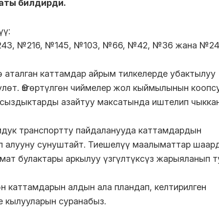
маты билдирди.
үү:
43, №216, №145, №103, №66, №42, №36 жана №24
 аталган каттамдар айрым тилкелерде убактылуу
лөт. Өзгөртүлгөн чиймелер жол кыймылынын коопс
йсыздыктарды азайтуу максатында иштелип чыккан
мдук транспортту пайдаланууда каттамдардын
п алууну сунуштайт. Тиешелүү маалыматтар шаар
ат булактары аркылуу үзгүлтүксүз жарыяланып т
 каттамдарын алдын ала пландап, келтирилген
 кылууларын суранабыз.