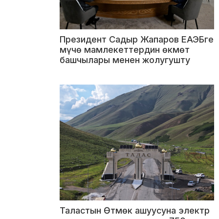
Президент Садыр Жапаров ЕАЭБге
мүчө мамлекеттердин өкмөт
башчылары менен жолугушту
Таластын Өтмөк ашуусуна электр