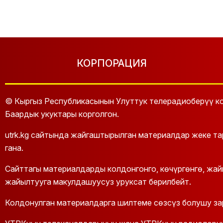
КОРПОРАЦИЯ
© Кыргыз Республикасынын Улуттук телерадиоберүү ко
Баардык укуктары корголгон.
utrk.kg сайтында жайгаштырылган материалдар жеке т
гана.
Сайттагы материалдарды колдонгонго, көчүргөнгө, жа
жайылтууга макулдашуусуз уруксат берилбейт.
Колдонулган материалдарга шилтеме сөзсүз болушу за