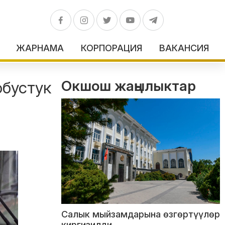
ЖАРНАМА
КОРПОРАЦИЯ
ВАКАНСИЯ
Окшош жаңылыктар
обустук
Салык мыйзамдарына өзгөртүүлөр
киргизилди