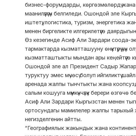
бизнес-форумдарды, көргөзмөлөрдү жана
маанилүүлүгүн белгиледи. Ошондой эле Кы
иштетүү, логистика, туризм, энергетика
менен биргеликте илгерилетүүгө даярдыгын
Өз кезегинде Асиф Али Зардари соода-э
тармактарда кызматташууну өнүктүрүү үчүн о
кызматташтыкты мындан ары кеңейтүүгө 
Ошондой эле ал Президент Садыр Жапар
туруктуу эмес мүчөсү болуп ийгиликтүү ш
аренада жалпы тынчтыкты жана коопсуз
салым кошууга мүмкүнчүлүк берери өзгөчө б
Асиф Али Зардари Кыргызстан менен тыгы
ортосундагы мамилелер жалпы тарыхый
негизделгенин айтты.
“Географиялык жакындык жана континент