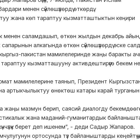
дари менен сүйлөшүүлөрдү өткөрдү.
ктуу жана көп тараптуу кызматташтыктын кеңири
к менен саламдашып, өткөн жылдын декабрь айын
апарынын алкагында өткөн сүйлөшүүлөрдү эске салд
ыргыз-пакистан мамилелеринде жаңы баракты ачы
тараптуу кызматташууну активдештирүүгө бекем не
рмат мамилелерине таянып, Президент Кыргызста
ана артыкчылыктуу өнөктөш катары карай турганын
га жаңы мазмун берип, саясий диалогду бекемдөөг
истикалык жана маданий-гуманитардык байланышт
үнчүлүк берет деп ишенем”, - деди Садыр Жапаров.
мчулугунун ортосунда түз байланыштарды кеңейтүү үч