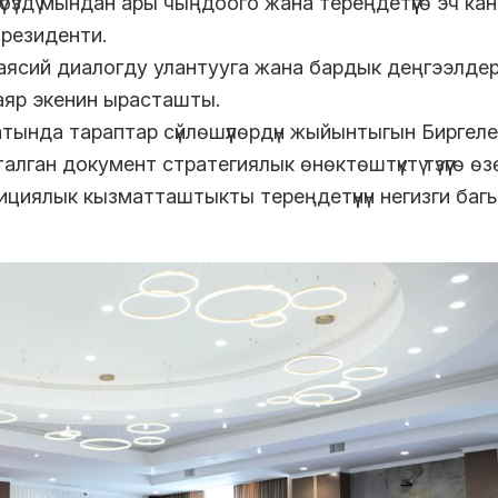
гүбүздү мындан ары чыңдоого жана тереңдетүүгө эч ка
резиденти.
үз саясий диалогду улантууга жана бардык деңгээлде
аяр экенин ырасташты.
атында тараптар сүйлөшүүлөрдүн жыйынтыгын Биргел
лган документ стратегиялык өнөктөштүктү түзүүгө өз
циялык кызматташтыкты тереңдетүүнүн негизги баг