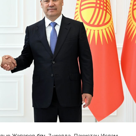
ыр Жапаров бүгүн, 7-июлда, Пакистан Ислам