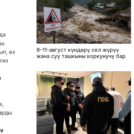
да
ы.
8–11-август күндөрү сел жүрүү
п, өз
жана суу ташкыны коркунучу бар
гиз
н
ө,
арды
үн