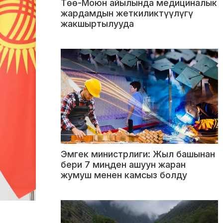
Төө-Моюн айылында медициналык
жардамдын жеткиликтүүлүгү
жакшыртылууда
Эмгек министрлиги: Жыл башынан
бери 7 миңден ашуун жаран
жумуш менен камсыз болду