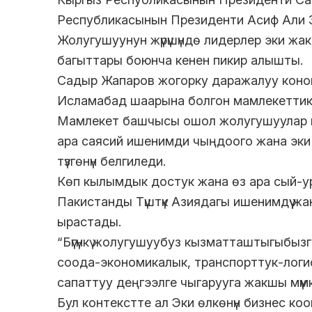
Республикасынын Президенти Асиф Али Зар
Жолугушуунун жүрүшүндө лидерлер эки жа
багыттары боюнча кенен пикир алышты.
Садыр Жапаров жогорку даражалуу коно
Исламабад шаарына болгон мамлекеттик с
Мамлекет башчысы ошол жолугушуулар к
ара саясий ишенимди чыңдоого жана эки 
түзгөнүн белгиледи.
Көп кылымдык достук жана өз ара сый-у
Пакистанды Түштүк Азиядагы ишенимдүү ж
ырастады.
“Бүгүнкү жолугушуубуз кызматташтыгыбыз
соода-экономикалык, транспорттук-лог
сапаттуу деңгээлге чыгарууга жакшы мүмк
Бул контекстте ал Эки өлкөнүн бизнес коо