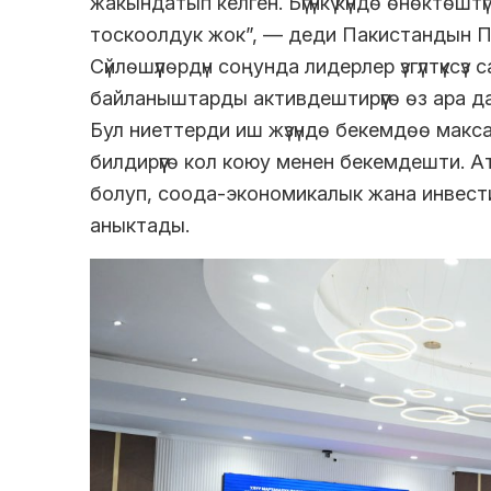
жакындатып келген. Бүгүнкү күндө өнөктөштү
тоскоолдук жок”, — деди Пакистандын П
Сүйлөшүүлөрдүн соңунда лидерлер үзгүлтүкс
байланыштарды активдештирүүгө өз ара д
Бул ниеттерди иш жүзүндө бекемдөө макс
билдирүүгө кол коюу менен бекемдешти. Ата
болуп, соода-экономикалык жана инвести
аныктады.