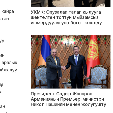
 кайра
УКМК: Опузалап талап кылууга
шектелген топтун мыйзамсыз
стан
ишмердүүлүгүнө бөгөт коюлду
уу
ин
л аралык
ыйжалуу
үн
а
Президент Садыр Жапаров
Армениянын Премьер-министри
Никол Пашинян менен жолугушту
тан