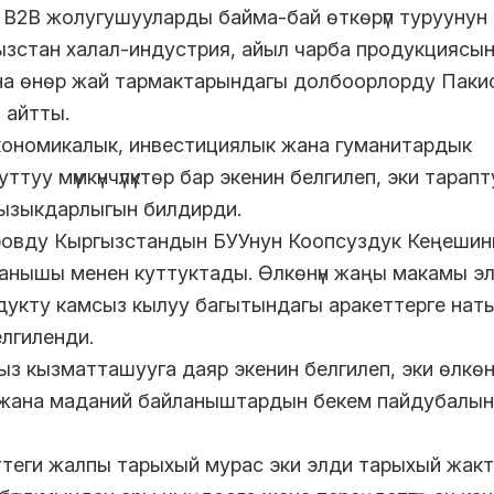
 B2B жолугушууларды байма-бай өткөрүп туруунун
ргызстан халал-индустрия, айыл чарба продукциясын
 жана өнөр жай тармактарындагы долбоорлорду Паки
 айтты.
кономикалык, инвестициялык жана гуманитардык
луттуу мүмкүнчүлүктөр бар экенин белгилеп, эки тарапт
кызыкдарлыгын билдирди.
овду Кыргызстандын БУУнун Коопсуздук Кеңешин
айланышы менен куттуктады. Өлкөнүн жаңы макамы э
дукту камсыз кылуу багытындагы аракеттерге нат
елгиленди.
з кызматташууга даяр экенин белгилеп, эки өлкөн
 жана маданий байланыштардын бекем пайдубалын
теги жалпы тарыхый мурас эки элди тарыхый жак