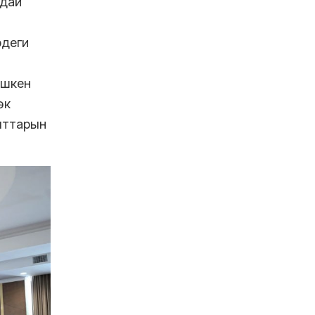
ндай
рдеги
ешкен
өк
ыттарын