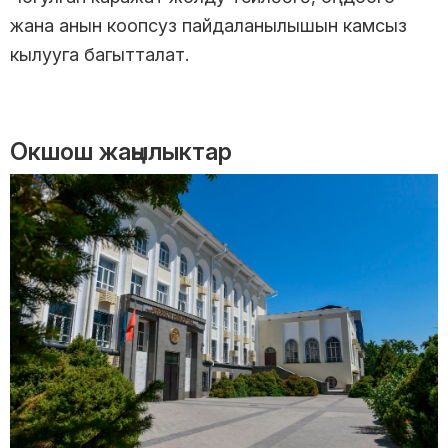
жана анын коопсуз пайдаланылышын камсыз
кылууга багытталат.
Окшош жаңылыктар