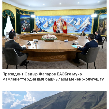
Президент Садыр Жапаров ЕАЭБге мүчө
мамлекеттердин өкмөт башчылары менен жолугушту