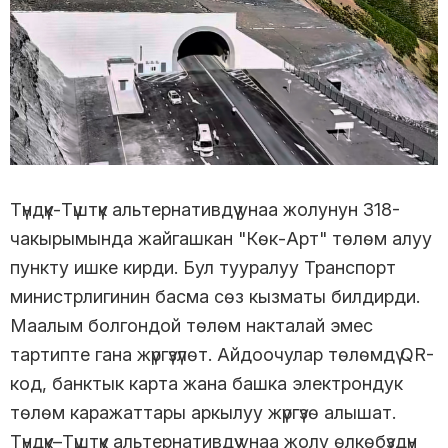
Түндүк-Түштүк альтернативдүү унаа жолунун 318-
чакырымында жайгашкан "Көк-Арт" төлөм алуу
пункту ишке кирди. Бул тууралуу Транспорт
министрлигинин басма сөз кызматы билдирди.
Маалым болгондой төлөм накталай эмес
тартипте гана жүргүзүлөт. Айдоочулар төлөмдү QR-
код, банктык карта жана башка электрондук
төлөм каражаттары аркылуу жүргүзө алышат.
Түндүк–Түштүк альтернативдүү унаа жолу өлкөбүздүн