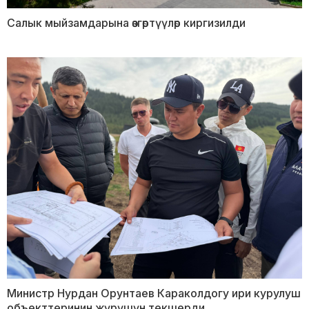
Салык мыйзамдарына өзгөртүүлөр киргизилди
Министр Нурдан Орунтаев Караколдогу ири курулуш
объекттеринин жүрүшүн текшерди