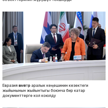
Евразия өкмөттөр аралык кеңешинин кезектеги
жыйынынын жыйынтыгы боюнча бир катар
документтерге кол коюлду