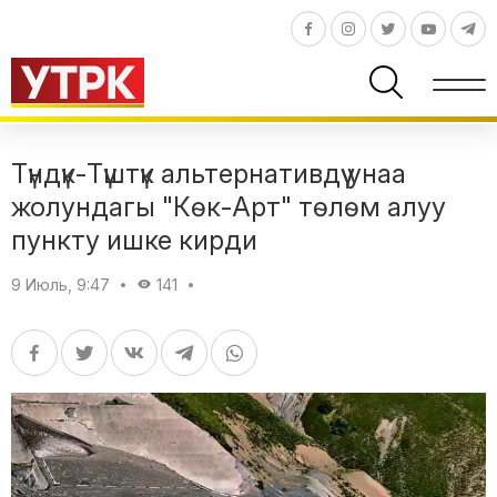
Түндүк-Түштүк альтернативдүү унаа
жолундагы "Көк-Арт" төлөм алуу
пункту ишке кирди
9 Июль, 9:47
141