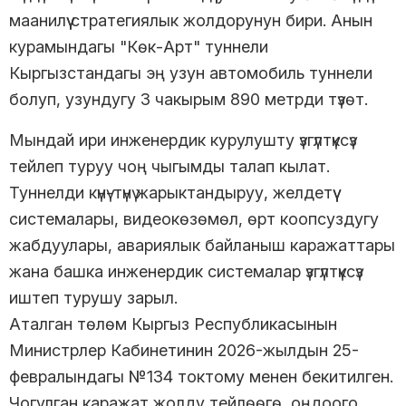
маанилүү стратегиялык жолдорунун бири. Анын
курамындагы "Көк-Арт" туннели
Кыргызстандагы эң узун автомобиль туннели
болуп, узундугу 3 чакырым 890 метрди түзөт.
Мындай ири инженердик курулушту үзгүлтүксүз
тейлеп туруу чоң чыгымды талап кылат.
Туннелди күнү-түнү жарыктандыруу, желдетүү
системалары, видеокөзөмөл, өрт коопсуздугу
жабдуулары, авариялык байланыш каражаттары
жана башка инженердик системалар үзгүлтүксүз
иштеп турушу зарыл.
Аталган төлөм Кыргыз Республикасынын
Министрлер Кабинетинин 2026-жылдын 25-
февралындагы №134 токтому менен бекитилген.
Чогулган каражат жолду тейлөөгө, оңдоого