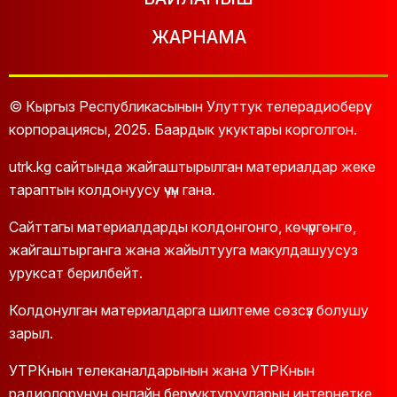
ЖАРНАМА
© Кыргыз Республикасынын Улуттук телерадиоберүү
корпорациясы, 2025. Баардык укуктары корголгон.
utrk.kg сайтында жайгаштырылган материалдар жеке
тараптын колдонуусу үчүн гана.
Сайттагы материалдарды колдонгонго, көчүргөнгө,
жайгаштырганга жана жайылтууга макулдашуусуз
уруксат берилбейт.
Колдонулган материалдарга шилтеме сөзсүз болушу
зарыл.
УТРКнын телеканалдарынын жана УТРКнын
радиолорунун онлайн берүү-уктурууларын интернетке