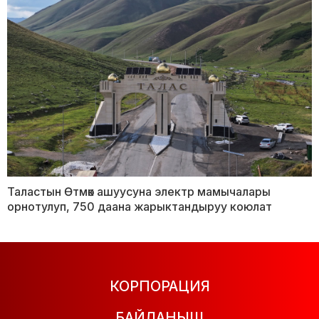
Таластын Өтмөк ашуусуна электр мамычалары
орнотулуп, 750 даана жарыктандыруу коюлат
КОРПОРАЦИЯ
БАЙЛАНЫШ