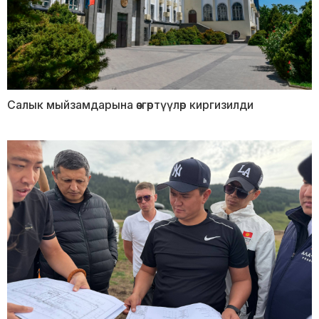
Салык мыйзамдарына өзгөртүүлөр киргизилди