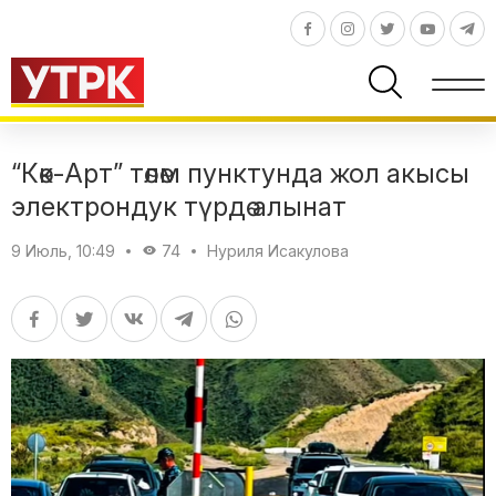
“Көк-Арт” төлөм пунктунда жол акысы
электрондук түрдө алынат
9 Июль, 10:49
74
Нуриля Исакулова