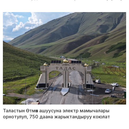
Таластын Өтмөк ашуусуна электр мамычалары
орнотулуп, 750 даана жарыктандыруу коюлат