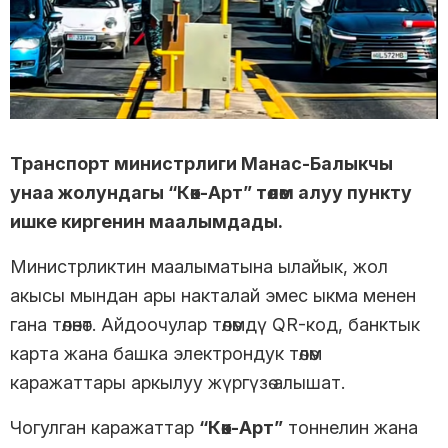
Транспорт министрлиги Манас-Балыкчы
унаа жолундагы “Көк-Арт” төлөм алуу пункту
ишке киргенин маалымдады.
Министрликтин маалыматына ылайык, жол
акысы мындан ары накталай эмес ыкма менен
гана төлөнөт. Айдоочулар төлөмдү QR-код, банктык
карта жана башка электрондук төлөм
каражаттары аркылуу жүргүзө алышат.
Чогулган каражаттар
“Көк-Арт”
тоннелин жана