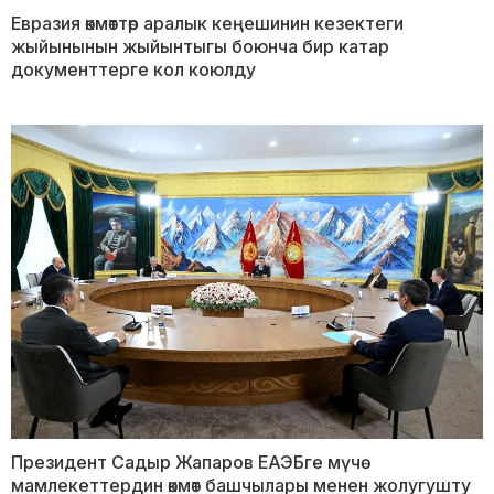
Евразия өкмөттөр аралык кеңешинин кезектеги
жыйынынын жыйынтыгы боюнча бир катар
документтерге кол коюлду
Президент Садыр Жапаров ЕАЭБге мүчө
мамлекеттердин өкмөт башчылары менен жолугушту