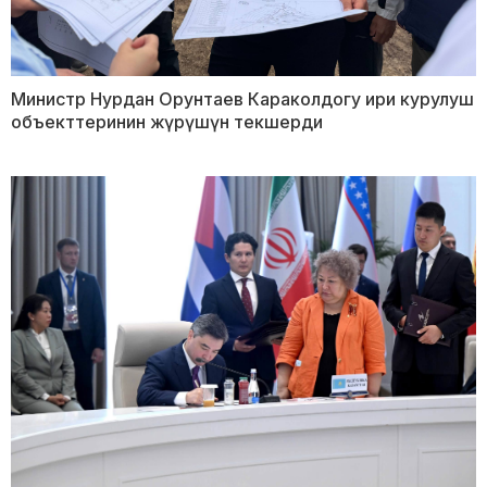
Министр Нурдан Орунтаев Караколдогу ири курулуш
объекттеринин жүрүшүн текшерди