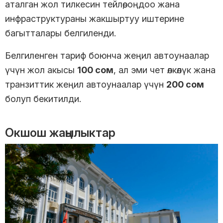
аталган жол тилкесин тейлөө, оңдоо жана
инфраструктураны жакшыртуу иштерине
багытталары белгиленди.
Белгиленген тариф боюнча жеңил автоунаалар
үчүн жол акысы
100 сом
, ал эми чет өлкөлүк жана
транзиттик жеңил автоунаалар үчүн
200 сом
болуп бекитилди.
Окшош жаңылыктар