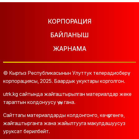
КОРПОРАЦИЯ
БАЙЛАНЫШ
ЖАРНАМА
© Кыргыз Республикасынын Улуттук телерадиоберүү
корпорациясы, 2025. Баардык укуктары корголгон.
utrk.kg сайтында жайгаштырылган материалдар жеке
тараптын колдонуусу үчүн гана.
Сайттагы материалдарды колдонгонго, көчүргөнгө,
жайгаштырганга жана жайылтууга макулдашуусуз
уруксат берилбейт.